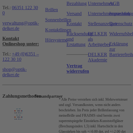
Bezahlung
Unternehmen
AGB
Tel.:
06351 122 30
Brillen
0
Versand
Unternehmensnachfolg
Impressum
Sonnenbrillen
verwaltung@optik-
Kontakt
Stellenanzeigen
Datenschutz
delker.de
Kontaktlinsen
Rücksendung
DELKER
Widerrufsbe
Kontakt
und
als
Hörsysteme
Onlineshop unter:
Erklärung
Erstattung
Arbeitgeber
zur
Tel.:
+49 (0)6351 –
DELKER
Barrierefreih
122 30 10
Akademie
Vertrag
shop@optik-
widerrufen
delker.de
Zahlungsmethoden
Versandpartner
* Alle Preise verstehen sich inkl. Mehrwertsteuer
und zzgl. Versandkosten, wenn nicht anders
beschrieben.
Im Preis jeder Brillenfassung von
meineBrille und FRAIMS sind bereits zwei
superentspiegelte Einstärken-Kunststoffgläser
(Brechungsindex 1,5) inkl. Hartschicht in den
Glasstärken bis sph +/-6.00 dpt, zyl +/-2.00 dpt