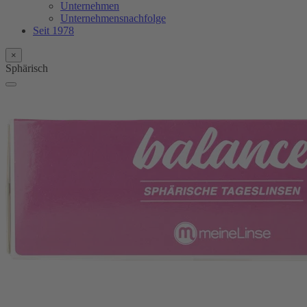
Unternehmen
Unternehmensnachfolge
Seit 1978
×
Sphärisch