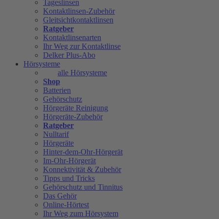
Tageslinsen
Kontaktlinsen-Zubehör
Gleitsichtkontaktlinsen
Ratgeber
Kontaktlinsenarten
Ihr Weg zur Kontaktlinse
Delker Plus-Abo
Hörsysteme
alle Hörsysteme
Shop
Batterien
Gehörschutz
Hörgeräte Reinigung
Hörgeräte-Zubehör
Ratgeber
Nulltarif
Hörgeräte
Hinter-dem-Ohr-Hörgerät
Im-Ohr-Hörgerät
Konnektivität & Zubehör
Tipps und Tricks
Gehörschutz und Tinnitus
Das Gehör
Online-Hörtest
Ihr Weg zum Hörsystem