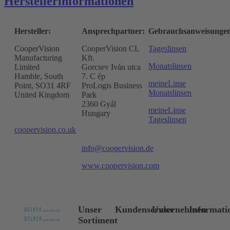
Herstellerinformationen
Hersteller:
Ansprechpartner:
Gebrauchsanweisunge
CooperVision
CooperVision CL
Tageslinsen
Manufacturing
Kft.
Monatslinsen
Limited
Gorcsev Iván utca
Hamble, South
7. C ép
meineLinse
Point, SO31 4RF
ProLogis Business
Monatslinsen
United Kingdom
Park
2360 Gyál
meineLinse
Hungary
Tageslinsen
coopervision.co.uk
info@coopervision.de
www.coopervision.com
Unser
Kundenservice
Unternehmen
Informati
Sortiment