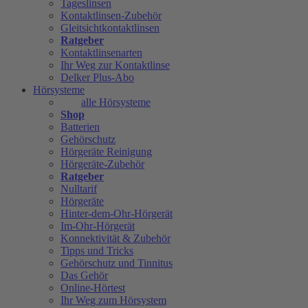
Tageslinsen
Kontaktlinsen-Zubehör
Gleitsichtkontaktlinsen
Ratgeber
Kontaktlinsenarten
Ihr Weg zur Kontaktlinse
Delker Plus-Abo
Hörsysteme
alle Hörsysteme
Shop
Batterien
Gehörschutz
Hörgeräte Reinigung
Hörgeräte-Zubehör
Ratgeber
Nulltarif
Hörgeräte
Hinter-dem-Ohr-Hörgerät
Im-Ohr-Hörgerät
Konnektivität & Zubehör
Tipps und Tricks
Gehörschutz und Tinnitus
Das Gehör
Online-Hörtest
Ihr Weg zum Hörsystem