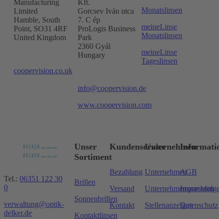
Manufacturing
Kft.
Monatslinsen
Limited
Gorcsev Iván utca
Hamble, South
7. C ép
meineLinse
Point, SO31 4RF
ProLogis Business
Monatslinsen
United Kingdom
Park
2360 Gyál
meineLinse
Hungary
Tageslinsen
coopervision.co.uk
info@coopervision.de
www.coopervision.com
Unser
Kundenservice
Unternehmen
Informati
Sortiment
Bezahlung
Unternehmen
AGB
Tel.:
06351 122 30
Brillen
0
Versand
Unternehmensnachfolg
Impressum
Sonnenbrillen
verwaltung@optik-
Kontakt
Stellenanzeigen
Datenschutz
delker.de
Kontaktlinsen