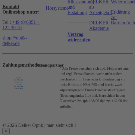
Rücksendung
DELKER
Widerrufsbe
Kontakt
und
als
Hörsysteme
Onlineshop unter:
Erklärung
Erstattung
Arbeitgeber
zur
Tel.:
+49 (0)6351 –
DELKER
Barrierefreih
122 30 10
Akademie
Vertrag
shop@optik-
widerrufen
delker.de
Zahlungsmethoden
Versandpartner
* Alle Preise verstehen sich inkl. Mehrwertsteuer
und zzgl. Versandkosten, wenn nicht anders
beschrieben.
Im Preis jeder Brillenfassung von
meineBrille und FRAIMS sind bereits zwei
superentspiegelte Einstärken-Kunststoffgläser
(Brechungsindex 1,5) inkl. Hartschicht in den
Glasstärken bis sph +/-6.00 dpt, zyl +/-2.00 dpt
enthalten.
© 2026 Delker Optik | man sieht sich !
×