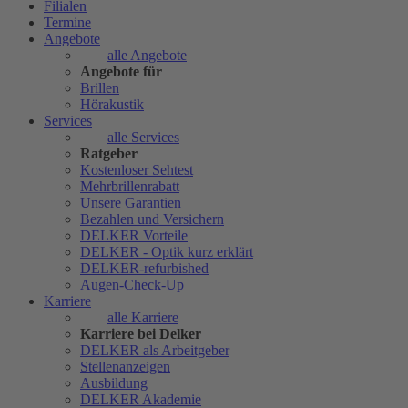
Filialen
Termine
Angebote
alle Angebote
Angebote für
Brillen
Hörakustik
Services
alle Services
Ratgeber
Kostenloser Sehtest
Mehrbrillenrabatt
Unsere Garantien
Bezahlen und Versichern
DELKER Vorteile
DELKER - Optik kurz erklärt
DELKER-refurbished
Augen-Check-Up
Karriere
alle Karriere
Karriere bei Delker
DELKER als Arbeitgeber
Stellenanzeigen
Ausbildung
DELKER Akademie