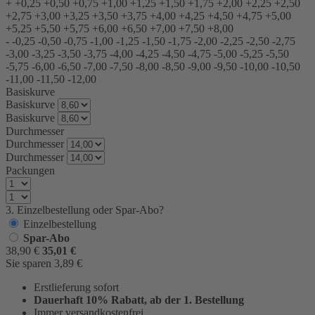
+
+0,25
+0,50
+0,75
+1,00
+1,25
+1,50
+1,75
+2,00
+2,25
+2,50
+2,75
+3,00
+3,25
+3,50
+3,75
+4,00
+4,25
+4,50
+4,75
+5,00
+5,25
+5,50
+5,75
+6,00
+6,50
+7,00
+7,50
+8,00
-
-0,25
-0,50
-0,75
-1,00
-1,25
-1,50
-1,75
-2,00
-2,25
-2,50
-2,75
-3,00
-3,25
-3,50
-3,75
-4,00
-4,25
-4,50
-4,75
-5,00
-5,25
-5,50
-5,75
-6,00
-6,50
-7,00
-7,50
-8,00
-8,50
-9,00
-9,50
-10,00
-10,50
-11,00
-11,50
-12,00
Basiskurve
Basiskurve
Basiskurve
Durchmesser
Durchmesser
Durchmesser
Packungen
3. Einzelbestellung oder Spar-Abo?
Einzelbestellung
Spar-Abo
38,90
€
35,01
€
Sie sparen
3,89
€
Erstlieferung sofort
Dauerhaft 10% Rabatt, ab der 1. Bestellung
Immer versandkostenfrei