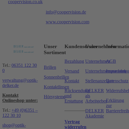
coopervision.co.uk
info@coopervision.de
www.coopervision.com
Unser
Kundenservice
Unternehmen
Informati
Sortiment
Bezahlung
Unternehmen
AGB
Tel.:
06351 122 30
Brillen
0
Versand
Unternehmensnachfolg
Impressum
Sonnenbrillen
verwaltung@optik-
Kontakt
Stellenanzeigen
Datenschutz
delker.de
Kontaktlinsen
Rücksendung
DELKER
Widerrufsbe
Kontakt
und
als
Hörsysteme
Onlineshop unter:
Erklärung
Erstattung
Arbeitgeber
zur
Tel.:
+49 (0)6351 –
DELKER
Barrierefreih
122 30 10
Akademie
Vertrag
shop@optik-
widerrufen