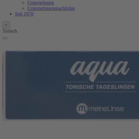
Unternehmen
Unternehmensnachfolge
Seit 1978
×
Torisch