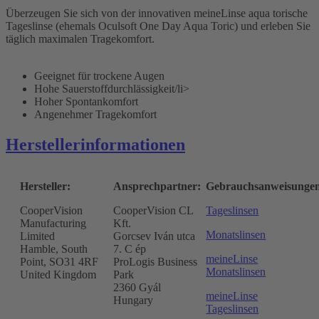
Überzeugen Sie sich von der innovativen meineLinse aqua torische
Tageslinse (ehemals Oculsoft One Day Aqua Toric) und erleben Sie
täglich maximalen Tragekomfort.
Geeignet für trockene Augen
Hohe Sauerstoffdurchlässigkeit/li>
Hoher Spontankomfort
Angenehmer Tragekomfort
Herstellerinformationen
Hersteller:
Ansprechpartner:
Gebrauchsanweisunge
CooperVision
CooperVision CL
Tageslinsen
Manufacturing
Kft.
Monatslinsen
Limited
Gorcsev Iván utca
Hamble, South
7. C ép
meineLinse
Point, SO31 4RF
ProLogis Business
Monatslinsen
United Kingdom
Park
2360 Gyál
meineLinse
Hungary
Tageslinsen