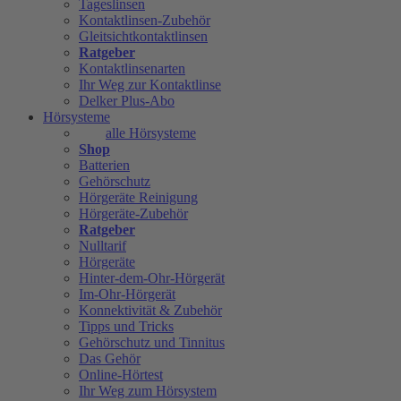
Tageslinsen
Kontaktlinsen-Zubehör
Gleitsichtkontaktlinsen
Ratgeber
Kontaktlinsenarten
Ihr Weg zur Kontaktlinse
Delker Plus-Abo
Hörsysteme
alle Hörsysteme
Shop
Batterien
Gehörschutz
Hörgeräte Reinigung
Hörgeräte-Zubehör
Ratgeber
Nulltarif
Hörgeräte
Hinter-dem-Ohr-Hörgerät
Im-Ohr-Hörgerät
Konnektivität & Zubehör
Tipps und Tricks
Gehörschutz und Tinnitus
Das Gehör
Online-Hörtest
Ihr Weg zum Hörsystem