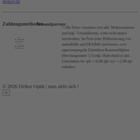
delker.de
Zahlungsmethoden
Versandpartner
* Alle Preise verstehen sich inkl. Mehrwertsteuer
und zzgl. Versandkosten, wenn nicht anders
beschrieben.
Im Preis jeder Brillenfassung von
meineBrille und FRAIMS sind bereits zwei
superentspiegelte Einstärken-Kunststoffgläser
(Brechungsindex 1,5) inkl. Hartschicht in den
Glasstärken bis sph +/-6.00 dpt, zyl +/-2.00 dpt
enthalten.
© 2026 Delker Optik | man sieht sich !
×