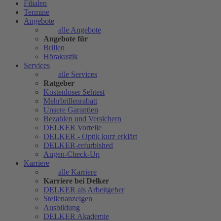
Filialen
Termine
Angebote
alle Angebote
Angebote für
Brillen
Hörakustik
Services
alle Services
Ratgeber
Kostenloser Sehtest
Mehrbrillenrabatt
Unsere Garantien
Bezahlen und Versichern
DELKER Vorteile
DELKER - Optik kurz erklärt
DELKER-refurbished
Augen-Check-Up
Karriere
alle Karriere
Karriere bei Delker
DELKER als Arbeitgeber
Stellenanzeigen
Ausbildung
DELKER Akademie