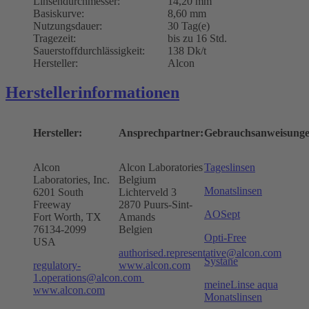
Linsendurchmesser:
14,20 mm
Basiskurve:
8,60 mm
Nutzungsdauer:
30 Tag(e)
Tragezeit:
bis zu 16 Std.
Sauerstoffdurchlässigkeit:
138 Dk/t
Hersteller:
Alcon
Herstellerinformationen
Hersteller:
Ansprechpartner:
Gebrauchsanweisunge
Alcon
Alcon Laboratories
Tageslinsen
Laboratories, Inc.
Belgium
Monatslinsen
6201 South
Lichterveld 3
Freeway
2870 Puurs-Sint-
AOSept
Fort Worth, TX
Amands
76134-2099
Belgien
Opti-Free
USA
authorised.representative@alcon.com
Systane
regulatory-
www.alcon.com
1.operations@alcon.com
meineLinse aqua
www.alcon.com
Monatslinsen