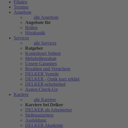
Filialen
Termine
Angebote
alle Angebote
Angebote für
Brillen
Hörakustik
Services
alle Services
Ratgeber
Kostenloser Sehtest
Mehrbrillenrabatt
Unsere Garantien
Bezahlen und Versichern
DELKER Vorteile
DELKER - Optik kurz erklärt
DELKER-refurbished
Augen-Check-Up
Karriere
alle Karriere
Karriere bei Delker
DELKER als Arbeitgeber
Stellenanzeigen
Ausbildung
DELKER Akademie