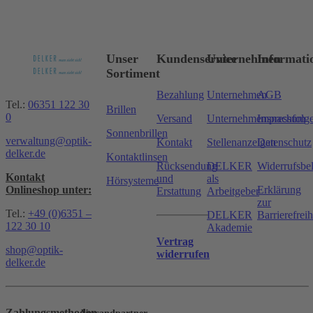
Unser
Kundenservice
Unternehmen
Informati
Sortiment
Bezahlung
Unternehmen
AGB
Tel.:
06351 122 30
Brillen
0
Versand
Unternehmensnachfolg
Impressum
Sonnenbrillen
verwaltung@optik-
Kontakt
Stellenanzeigen
Datenschutz
delker.de
Kontaktlinsen
Rücksendung
DELKER
Widerrufsbe
Kontakt
und
als
Hörsysteme
Onlineshop unter:
Erklärung
Erstattung
Arbeitgeber
zur
Tel.:
+49 (0)6351 –
DELKER
Barrierefreih
122 30 10
Akademie
Vertrag
shop@optik-
widerrufen
delker.de
Zahlungsmethoden