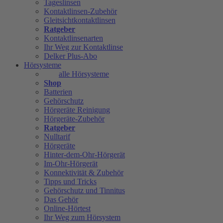
Tageslinsen
Kontaktlinsen-Zubehör
Gleitsichtkontaktlinsen
Ratgeber
Kontaktlinsenarten
Ihr Weg zur Kontaktlinse
Delker Plus-Abo
Hörsysteme
alle Hörsysteme
Shop
Batterien
Gehörschutz
Hörgeräte Reinigung
Hörgeräte-Zubehör
Ratgeber
Nulltarif
Hörgeräte
Hinter-dem-Ohr-Hörgerät
Im-Ohr-Hörgerät
Konnektivität & Zubehör
Tipps und Tricks
Gehörschutz und Tinnitus
Das Gehör
Online-Hörtest
Ihr Weg zum Hörsystem