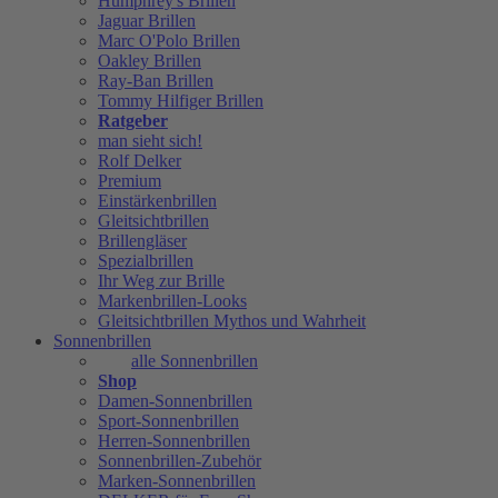
Humphrey's Brillen
Jaguar Brillen
Marc O'Polo Brillen
Oakley Brillen
Ray-Ban Brillen
Tommy Hilfiger Brillen
Ratgeber
man sieht sich!
Rolf Delker
Premium
Einstärkenbrillen
Gleitsichtbrillen
Brillengläser
Spezialbrillen
Ihr Weg zur Brille
Markenbrillen-Looks
Gleitsichtbrillen Mythos und Wahrheit
Sonnenbrillen
alle Sonnenbrillen
Shop
Damen-Sonnenbrillen
Sport-Sonnenbrillen
Herren-Sonnenbrillen
Sonnenbrillen-Zubehör
Marken-Sonnenbrillen