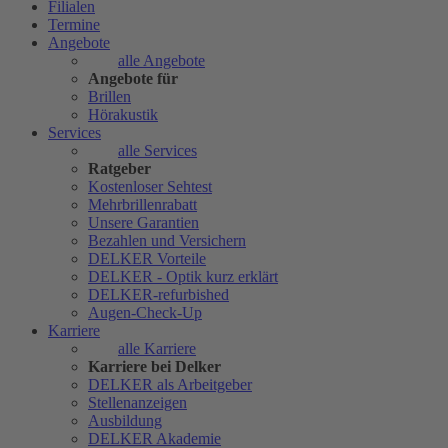
Filialen
Termine
Angebote
alle Angebote
Angebote für
Brillen
Hörakustik
Services
alle Services
Ratgeber
Kostenloser Sehtest
Mehrbrillenrabatt
Unsere Garantien
Bezahlen und Versichern
DELKER Vorteile
DELKER - Optik kurz erklärt
DELKER-refurbished
Augen-Check-Up
Karriere
alle Karriere
Karriere bei Delker
DELKER als Arbeitgeber
Stellenanzeigen
Ausbildung
DELKER Akademie