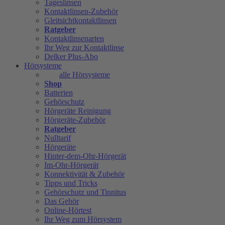
Tageslinsen
Kontaktlinsen-Zubehör
Gleitsichtkontaktlinsen
Ratgeber
Kontaktlinsenarten
Ihr Weg zur Kontaktlinse
Delker Plus-Abo
Hörsysteme
alle Hörsysteme
Shop
Batterien
Gehörschutz
Hörgeräte Reinigung
Hörgeräte-Zubehör
Ratgeber
Nulltarif
Hörgeräte
Hinter-dem-Ohr-Hörgerät
Im-Ohr-Hörgerät
Konnektivität & Zubehör
Tipps und Tricks
Gehörschutz und Tinnitus
Das Gehör
Online-Hörtest
Ihr Weg zum Hörsystem