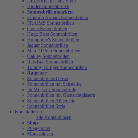
DELKER für Fans Shop
Kinder-Sonnenbrillen
Sonnenbrillenmarken
Emporio Armani Sonnenbrillen
FRAIMS Sonnenbrillen
Gucci Sonnenbrillen
Hugo Boss Sonnenbrillen
Humphrey's Sonnenbrillen
Jaguar Sonnenbrillen
Marc O'Polo Sonnenbrillen
Oakley Sonnenbrillen
Ray-Ban Sonnenbrillen
Tommy Hilfiger Sonnenbrillen
Ratgeber
Sonnenbrillen-Gläser
Sonnenbrillen mit Sehstärke
Ihr Weg zur Sonnenbrille
Sonnenbrillen mit Gleitsichtgläsern
Sonnenbrillen Allgemein
Sonnenbrillen Style
Kontaktlinsen
alle Kontaktlinsen
Shop
Pflegemittel
Monatslinsen