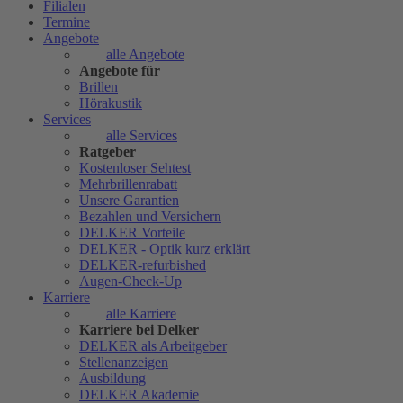
Filialen
Termine
Angebote
alle Angebote
Angebote für
Brillen
Hörakustik
Services
alle Services
Ratgeber
Kostenloser Sehtest
Mehrbrillenrabatt
Unsere Garantien
Bezahlen und Versichern
DELKER Vorteile
DELKER - Optik kurz erklärt
DELKER-refurbished
Augen-Check-Up
Karriere
alle Karriere
Karriere bei Delker
DELKER als Arbeitgeber
Stellenanzeigen
Ausbildung
DELKER Akademie