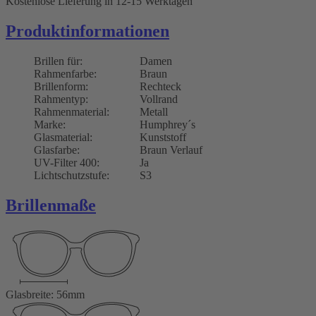
Kostenlose Lieferung
in 12-15 Werktagen
Produktinformationen
Brillen für:
Damen
Rahmenfarbe:
Braun
Brillenform:
Rechteck
Rahmentyp:
Vollrand
Rahmenmaterial:
Metall
Marke:
Humphrey´s
Glasmaterial:
Kunststoff
Glasfarbe:
Braun Verlauf
UV-Filter 400:
Ja
Lichtschutzstufe:
S3
Brillenmaße
Glasbreite: 56mm