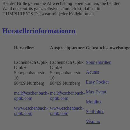
Bei der Brille genau die Abwechslung leben können, die bei der
Wahl des Outfits ganz selbstverständlich ist, dafür tritt
HUMPHREY´S Eyewear mit jeder Kollektion an.
Herstellerinformationen
Hersteller:
Ansprechpartner:
Gebrauchsanweisunge
Eschenbach Optik
Eschenbach Optik
Sonnenbrillen
GmbH
GmbH
Acunis
Schopenhauerstr.
Schopenhauerstr.
10
10
Easy Pocket
90409 Nürnberg
90409 Nürnberg
Max Event
mail@eschenbach-
mail@eschenbach-
optik.com
optik.com
Mobilux
www.eschenbach-
www.eschenbach-
Scribolux
optik.com
optik.com
Visolux