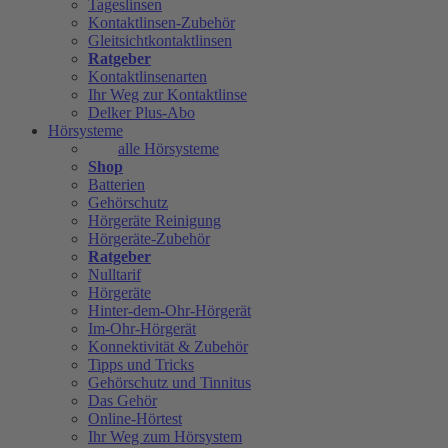
Tageslinsen
Kontaktlinsen-Zubehör
Gleitsichtkontaktlinsen
Ratgeber
Kontaktlinsenarten
Ihr Weg zur Kontaktlinse
Delker Plus-Abo
Hörsysteme
alle Hörsysteme
Shop
Batterien
Gehörschutz
Hörgeräte Reinigung
Hörgeräte-Zubehör
Ratgeber
Nulltarif
Hörgeräte
Hinter-dem-Ohr-Hörgerät
Im-Ohr-Hörgerät
Konnektivität & Zubehör
Tipps und Tricks
Gehörschutz und Tinnitus
Das Gehör
Online-Hörtest
Ihr Weg zum Hörsystem