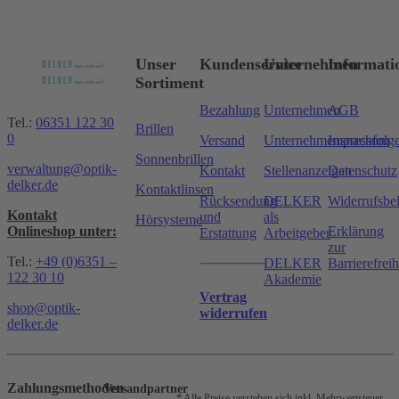
Unser
Kundenservice
Unternehmen
Informati
Sortiment
Bezahlung
Unternehmen
AGB
Tel.:
06351 122 30
Brillen
0
Versand
Unternehmensnachfolg
Impressum
Sonnenbrillen
verwaltung@optik-
Kontakt
Stellenanzeigen
Datenschutz
delker.de
Kontaktlinsen
Rücksendung
DELKER
Widerrufsbe
Kontakt
und
als
Hörsysteme
Onlineshop unter:
Erklärung
Erstattung
Arbeitgeber
zur
Tel.:
+49 (0)6351 –
DELKER
Barrierefreih
122 30 10
Akademie
Vertrag
shop@optik-
widerrufen
delker.de
Zahlungsmethoden
Versandpartner
* Alle Preise verstehen sich inkl. Mehrwertsteuer