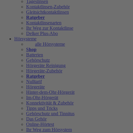
Tageslinsen
Kontaktlinsen-Zubehör
Gleitsichtkontaktlinsen
Ratgeber
Kontaktlinsenarten
Ihr Weg zur Kontaktlinse
Delker Plus-Abo
Hörsysteme
alle Hörsysteme
Shop
Batterien
Gehörschutz
Hörgeräte Reinigung
Hörgeräte-Zubehör
Ratgeber
Nulltarif
Hörgeräte
Hinter-dem-Ohr-Hörgerät
Im-Ohr-Hörgerät
Konnektivität & Zubehör
Tipps und Tricks
Gehörschutz und Tinnitus
Das Gehör
Online-Hörtest
Ihr Weg zum Hörsystem