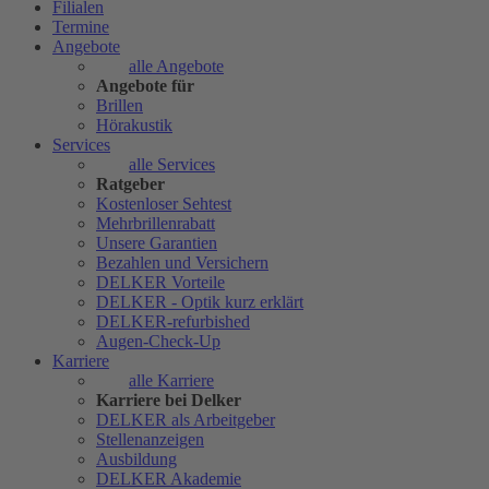
Filialen
Termine
Angebote
alle Angebote
Angebote für
Brillen
Hörakustik
Services
alle Services
Ratgeber
Kostenloser Sehtest
Mehrbrillenrabatt
Unsere Garantien
Bezahlen und Versichern
DELKER Vorteile
DELKER - Optik kurz erklärt
DELKER-refurbished
Augen-Check-Up
Karriere
alle Karriere
Karriere bei Delker
DELKER als Arbeitgeber
Stellenanzeigen
Ausbildung
DELKER Akademie