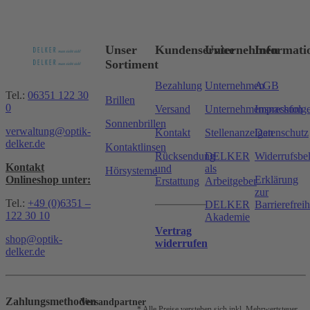
Unser
Kundenservice
Unternehmen
Informati
Sortiment
Bezahlung
Unternehmen
AGB
Tel.:
06351 122 30
Brillen
0
Versand
Unternehmensnachfolg
Impressum
Sonnenbrillen
verwaltung@optik-
Kontakt
Stellenanzeigen
Datenschutz
delker.de
Kontaktlinsen
Rücksendung
DELKER
Widerrufsbe
Kontakt
und
als
Hörsysteme
Onlineshop unter:
Erklärung
Erstattung
Arbeitgeber
zur
Tel.:
+49 (0)6351 –
DELKER
Barrierefreih
122 30 10
Akademie
Vertrag
shop@optik-
widerrufen
delker.de
Zahlungsmethoden
Versandpartner
* Alle Preise verstehen sich inkl. Mehrwertsteuer