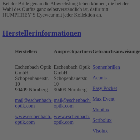
Bei der Brille genau die Abwechslung leben können, die bei der
Wahl des Outfits ganz selbstverständlich ist, dafür tritt
HUMPHREY´S Eyewear mit jeder Kollektion an.
Herstellerinformationen
Hersteller:
Ansprechpartner:
Gebrauchsanweisunge
Eschenbach Optik
Eschenbach Optik
Sonnenbrillen
GmbH
GmbH
Acunis
Schopenhauerstr.
Schopenhauerstr.
10
10
Easy Pocket
90409 Nürnberg
90409 Nürnberg
Max Event
mail@eschenbach-
mail@eschenbach-
optik.com
optik.com
Mobilux
www.eschenbach-
www.eschenbach-
Scribolux
optik.com
optik.com
Visolux