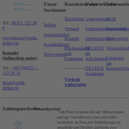
Unser
Kundenservice
Unternehmen
Informati
Sortiment
Bezahlung
Unternehmen
AGB
Tel.:
06351 122 30
Brillen
0
Versand
Unternehmensnachfolg
Impressum
Sonnenbrillen
verwaltung@optik-
Kontakt
Stellenanzeigen
Datenschutz
delker.de
Kontaktlinsen
Rücksendung
DELKER
Widerrufsbe
Kontakt
und
als
Hörsysteme
Onlineshop unter:
Erklärung
Erstattung
Arbeitgeber
zur
Tel.:
+49 (0)6351 –
DELKER
Barrierefreih
122 30 10
Akademie
Vertrag
shop@optik-
widerrufen
delker.de
Zahlungsmethoden
Versandpartner
* Alle Preise verstehen sich inkl. Mehrwertsteuer
und zzgl. Versandkosten, wenn nicht anders
beschrieben.
Im Preis jeder Brillenfassung von
meineBrille und FRAIMS sind bereits zwei