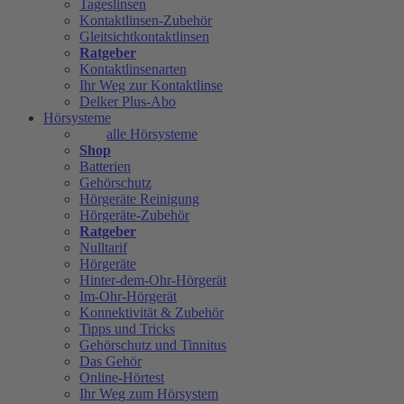
Tageslinsen
Kontaktlinsen-Zubehör
Gleitsichtkontaktlinsen
Ratgeber
Kontaktlinsenarten
Ihr Weg zur Kontaktlinse
Delker Plus-Abo
Hörsysteme
alle Hörsysteme
Shop
Batterien
Gehörschutz
Hörgeräte Reinigung
Hörgeräte-Zubehör
Ratgeber
Nulltarif
Hörgeräte
Hinter-dem-Ohr-Hörgerät
Im-Ohr-Hörgerät
Konnektivität & Zubehör
Tipps und Tricks
Gehörschutz und Tinnitus
Das Gehör
Online-Hörtest
Ihr Weg zum Hörsystem