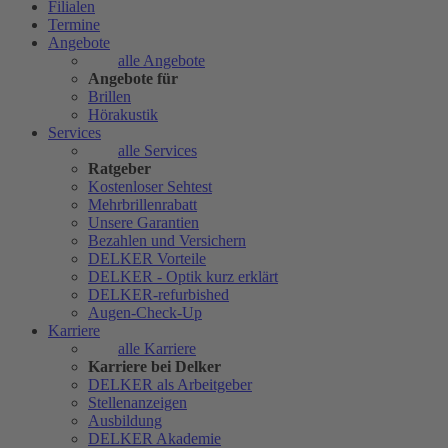
Filialen
Termine
Angebote
alle Angebote
Angebote für
Brillen
Hörakustik
Services
alle Services
Ratgeber
Kostenloser Sehtest
Mehrbrillenrabatt
Unsere Garantien
Bezahlen und Versichern
DELKER Vorteile
DELKER - Optik kurz erklärt
DELKER-refurbished
Augen-Check-Up
Karriere
alle Karriere
Karriere bei Delker
DELKER als Arbeitgeber
Stellenanzeigen
Ausbildung
DELKER Akademie