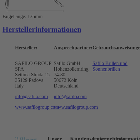
Bügellänge: 135mm
Herstellerinformationen
Hersteller:
Ansprechpartner:
Gebrauchsanweisunge
SAFILO GROUP
Safilo GmbH
Safilo Brillen und
SPA
Hohenzollernring
Sonnenbrillen
Settima Strada 15
74-80
35129 Padova
50672
Köln
Italy
Deutschland
info@safilo.com
info@safilo.com
www.safilogroup.com
www.safilogroup.com
Unser
Kundenservice
Unternehmen
Informati