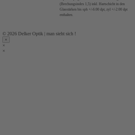
(Brechungsindex 1,5) inkl. Hartschicht in den
Glasstärken bis sph +/-6.00 dpt, zyl +/-2.00 dpt
enthalten.
© 2026 Delker Optik | man sieht sich !
×
×
×