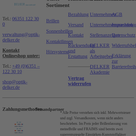
Sortiment
Bezahlung
Unternehmen
AGB
Tel.:
06351 122 30
Brillen
0
Versand
Unternehmensnachfolg
Impressum
Sonnenbrillen
verwaltung@optik-
Kontakt
Stellenanzeigen
Datenschutz
delker.de
Kontaktlinsen
Rücksendung
DELKER
Widerrufsbe
Kontakt
und
als
Hörsysteme
Onlineshop unter:
Erklärung
Erstattung
Arbeitgeber
zur
Tel.:
+49 (0)6351 –
DELKER
Barrierefreih
122 30 10
Akademie
Vertrag
shop@optik-
widerrufen
delker.de
Zahlungsmethoden
Versandpartner
* Alle Preise verstehen sich inkl. Mehrwertsteuer
und zzgl. Versandkosten, wenn nicht anders
beschrieben.
Im Preis jeder Brillenfassung von
meineBrille und FRAIMS sind bereits zwei
superentspiegelte Einstärken-Kunststoffgläser