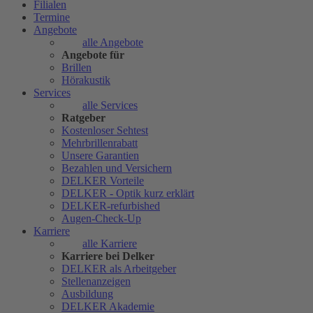
Filialen
Termine
Angebote
alle Angebote
Angebote für
Brillen
Hörakustik
Services
alle Services
Ratgeber
Kostenloser Sehtest
Mehrbrillenrabatt
Unsere Garantien
Bezahlen und Versichern
DELKER Vorteile
DELKER - Optik kurz erklärt
DELKER-refurbished
Augen-Check-Up
Karriere
alle Karriere
Karriere bei Delker
DELKER als Arbeitgeber
Stellenanzeigen
Ausbildung
DELKER Akademie