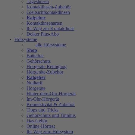
Tageslinsen
Kontaktlinsen-Zubehör
Gleitsichtkontaktlinsen
Ratgeber
Kontaktlinsenarten
Ihr Weg zur Kontaktlinse
Delker Plus-Abo
Hörsysteme
alle Hörsysteme
Shop
Batterien
Gehörschutz
Hörgeräte Reinigung
Hörgeräte-Zubehör
Ratgeber
Nulltarif
Hörgeräte
Hinter-dem-Ohr-Hörgerät
Im-Ohr-Hörgerät
Konnektivität & Zubehör
Tipps und Tricks
Gehörschutz und Tinnitus
Das Gehör
Online-Hörtest
Ihr Weg zum Hörsystem