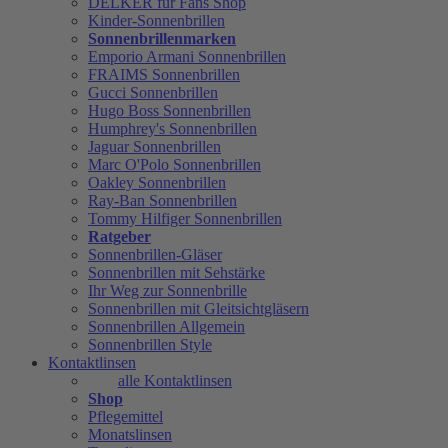
DELKER für Fans Shop
Kinder-Sonnenbrillen
Sonnenbrillenmarken
Emporio Armani Sonnenbrillen
FRAIMS Sonnenbrillen
Gucci Sonnenbrillen
Hugo Boss Sonnenbrillen
Humphrey's Sonnenbrillen
Jaguar Sonnenbrillen
Marc O'Polo Sonnenbrillen
Oakley Sonnenbrillen
Ray-Ban Sonnenbrillen
Tommy Hilfiger Sonnenbrillen
Ratgeber
Sonnenbrillen-Gläser
Sonnenbrillen mit Sehstärke
Ihr Weg zur Sonnenbrille
Sonnenbrillen mit Gleitsichtgläsern
Sonnenbrillen Allgemein
Sonnenbrillen Style
Kontaktlinsen
alle Kontaktlinsen
Shop
Pflegemittel
Monatslinsen