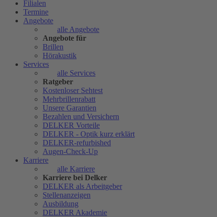
Filialen
Termine
Angebote
alle Angebote
Angebote für
Brillen
Hörakustik
Services
alle Services
Ratgeber
Kostenloser Sehtest
Mehrbrillenrabatt
Unsere Garantien
Bezahlen und Versichern
DELKER Vorteile
DELKER - Optik kurz erklärt
DELKER-refurbished
Augen-Check-Up
Karriere
alle Karriere
Karriere bei Delker
DELKER als Arbeitgeber
Stellenanzeigen
Ausbildung
DELKER Akademie