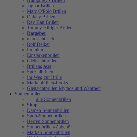
Humphrey's Brillen
Jaguar Brillen
Marc O'Polo Brillen
Oakley Brillen
Ray-Ban Brillen
Tommy Hilfiger Brillen
Ratgeber
man sieht sich!
Rolf Delker
Premium
Einstärkenbrillen
Gleitsichtbrillen
Brillengläser
Spezialbrillen
Ihr Weg zur Brille
Markenbrillen-Looks
Gleitsichtbrillen Mythos und Wahrheit
Sonnenbrillen
alle Sonnenbrillen
Shop
Damen-Sonnenbrillen
Sport-Sonnenbrillen
Herren-Sonnenbrillen
Sonnenbrillen-Zubehör
Marken-Sonnenbrillen