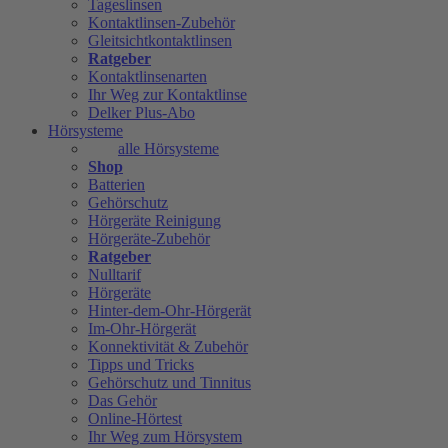
Tageslinsen
Kontaktlinsen-Zubehör
Gleitsichtkontaktlinsen
Ratgeber
Kontaktlinsenarten
Ihr Weg zur Kontaktlinse
Delker Plus-Abo
Hörsysteme
alle Hörsysteme
Shop
Batterien
Gehörschutz
Hörgeräte Reinigung
Hörgeräte-Zubehör
Ratgeber
Nulltarif
Hörgeräte
Hinter-dem-Ohr-Hörgerät
Im-Ohr-Hörgerät
Konnektivität & Zubehör
Tipps und Tricks
Gehörschutz und Tinnitus
Das Gehör
Online-Hörtest
Ihr Weg zum Hörsystem