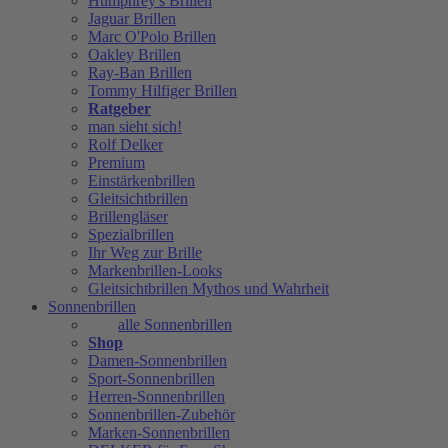
Humphrey's Brillen
Jaguar Brillen
Marc O'Polo Brillen
Oakley Brillen
Ray-Ban Brillen
Tommy Hilfiger Brillen
Ratgeber
man sieht sich!
Rolf Delker
Premium
Einstärkenbrillen
Gleitsichtbrillen
Brillengläser
Spezialbrillen
Ihr Weg zur Brille
Markenbrillen-Looks
Gleitsichtbrillen Mythos und Wahrheit
Sonnenbrillen
alle Sonnenbrillen
Shop
Damen-Sonnenbrillen
Sport-Sonnenbrillen
Herren-Sonnenbrillen
Sonnenbrillen-Zubehör
Marken-Sonnenbrillen