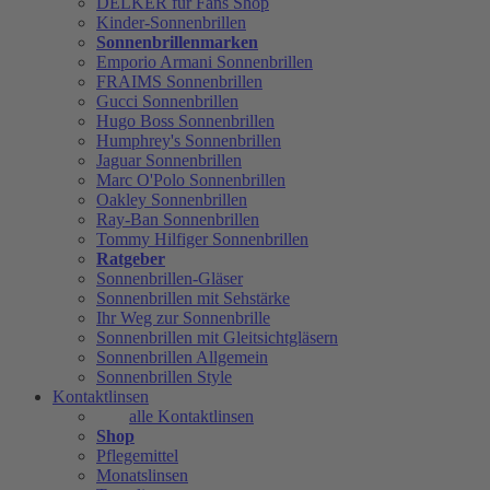
DELKER für Fans Shop
Kinder-Sonnenbrillen
Sonnenbrillenmarken
Emporio Armani Sonnenbrillen
FRAIMS Sonnenbrillen
Gucci Sonnenbrillen
Hugo Boss Sonnenbrillen
Humphrey's Sonnenbrillen
Jaguar Sonnenbrillen
Marc O'Polo Sonnenbrillen
Oakley Sonnenbrillen
Ray-Ban Sonnenbrillen
Tommy Hilfiger Sonnenbrillen
Ratgeber
Sonnenbrillen-Gläser
Sonnenbrillen mit Sehstärke
Ihr Weg zur Sonnenbrille
Sonnenbrillen mit Gleitsichtgläsern
Sonnenbrillen Allgemein
Sonnenbrillen Style
Kontaktlinsen
alle Kontaktlinsen
Shop
Pflegemittel
Monatslinsen