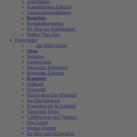
Tageslinsen
Kontaktlinsen-Zubehör
Gleitsichtkontaktlinsen
Ratgeber
Kontaktlinsenarten
Ihr Weg zur Kontaktlinse
Delker Plus-Abo
Hörsysteme
alle Hörsysteme
Shop
Batterien
Gehörschutz
Hörgeräte Reinigung
Hörgeräte-Zubehör
Ratgeber
Nulltarif
Hörgeräte
Hinter-dem-Ohr-Hörgerät
Im-Ohr-Hörgerät
Konnektivität & Zubehör
Tipps und Tricks
Gehörschutz und Tinnitus
Das Gehör
Online-Hörtest
Ihr Weg zum Hörsystem