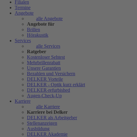
Filialen
Termine
Angebote
alle Angebote
Angebote für
Brillen
Hörakustik
Services
alle Services
Ratgeber
Kostenloser Sehtest
Mehrbrillenrabatt
Unsere Garantien
Bezahlen und Versichern
DELKER Vorteile
DELKER - Optik kurz erklärt
DELKER-refurbished
Augen-Check-Up
Karriere
alle Karriere
Karriere bei Delker
DELKER als Arbeitgeber
Stellenanzeigen
Ausbildung
DELKER Akademie