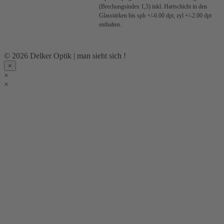
(Brechungsindex 1,5) inkl. Hartschicht in den
Glasstärken bis sph +/-6.00 dpt, zyl +/-2.00 dpt
enthalten.
© 2026 Delker Optik | man sieht sich !
×
×
×