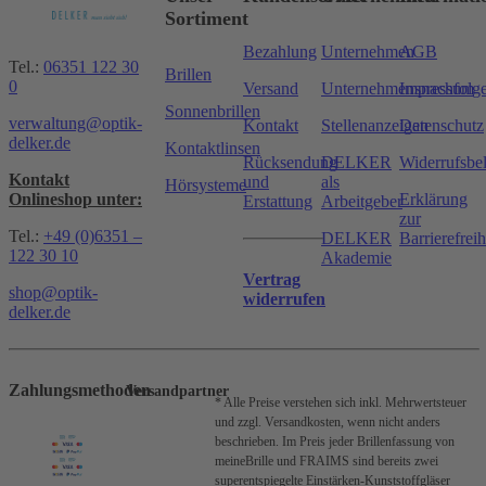
Sortiment
Bezahlung
Unternehmen
AGB
Tel.:
06351 122 30
Brillen
0
Versand
Unternehmensnachfolg
Impressum
Sonnenbrillen
verwaltung@optik-
Kontakt
Stellenanzeigen
Datenschutz
delker.de
Kontaktlinsen
Rücksendung
DELKER
Widerrufsbe
Kontakt
und
als
Hörsysteme
Onlineshop unter:
Erklärung
Erstattung
Arbeitgeber
zur
Tel.:
+49 (0)6351 –
DELKER
Barrierefreih
122 30 10
Akademie
Vertrag
shop@optik-
widerrufen
delker.de
Zahlungsmethoden
Versandpartner
* Alle Preise verstehen sich inkl. Mehrwertsteuer
und zzgl. Versandkosten, wenn nicht anders
beschrieben.
Im Preis jeder Brillenfassung von
meineBrille und FRAIMS sind bereits zwei
superentspiegelte Einstärken-Kunststoffgläser