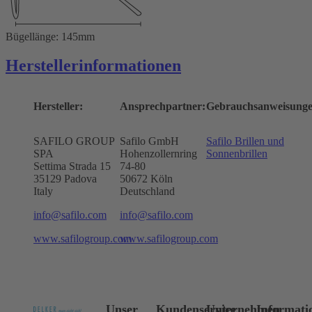
Bügellänge: 145mm
Herstellerinformationen
Hersteller:
Ansprechpartner:
Gebrauchsanweisunge
SAFILO GROUP
Safilo GmbH
Safilo Brillen und
SPA
Hohenzollernring
Sonnenbrillen
Settima Strada 15
74-80
35129 Padova
50672
Köln
Italy
Deutschland
info@safilo.com
info@safilo.com
www.safilogroup.com
www.safilogroup.com
Unser
Kundenservice
Unternehmen
Informati