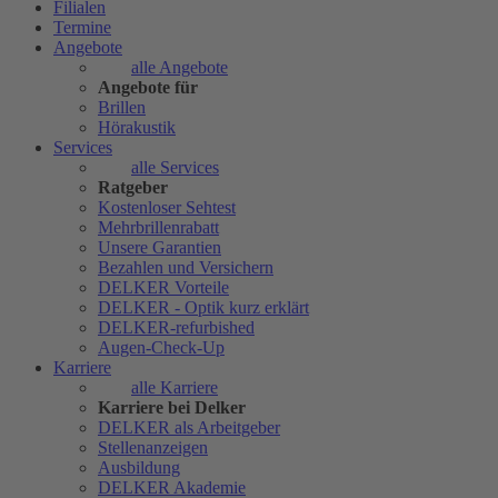
Filialen
Termine
Angebote
alle Angebote
Angebote für
Brillen
Hörakustik
Services
alle Services
Ratgeber
Kostenloser Sehtest
Mehrbrillenrabatt
Unsere Garantien
Bezahlen und Versichern
DELKER Vorteile
DELKER - Optik kurz erklärt
DELKER-refurbished
Augen-Check-Up
Karriere
alle Karriere
Karriere bei Delker
DELKER als Arbeitgeber
Stellenanzeigen
Ausbildung
DELKER Akademie