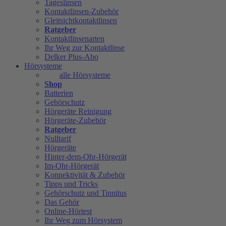
Tageslinsen
Kontaktlinsen-Zubehör
Gleitsichtkontaktlinsen
Ratgeber
Kontaktlinsenarten
Ihr Weg zur Kontaktlinse
Delker Plus-Abo
Hörsysteme
alle Hörsysteme
Shop
Batterien
Gehörschutz
Hörgeräte Reinigung
Hörgeräte-Zubehör
Ratgeber
Nulltarif
Hörgeräte
Hinter-dem-Ohr-Hörgerät
Im-Ohr-Hörgerät
Konnektivität & Zubehör
Tipps und Tricks
Gehörschutz und Tinnitus
Das Gehör
Online-Hörtest
Ihr Weg zum Hörsystem