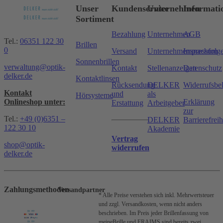
Unser
Kundenservice
Unternehmen
Informati
Sortiment
Bezahlung
Unternehmen
AGB
Tel.:
06351 122 30
Brillen
0
Versand
Unternehmensnachfolg
Impressum
Sonnenbrillen
verwaltung@optik-
Kontakt
Stellenanzeigen
Datenschutz
delker.de
Kontaktlinsen
Rücksendung
DELKER
Widerrufsbe
Kontakt
und
als
Hörsysteme
Onlineshop unter:
Erklärung
Erstattung
Arbeitgeber
zur
Tel.:
+49 (0)6351 –
DELKER
Barrierefreih
122 30 10
Akademie
Vertrag
shop@optik-
widerrufen
delker.de
Zahlungsmethoden
Versandpartner
* Alle Preise verstehen sich inkl. Mehrwertsteuer
und zzgl. Versandkosten, wenn nicht anders
beschrieben.
Im Preis jeder Brillenfassung von
meineBrille und FRAIMS sind bereits zwei