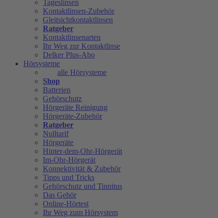
Tageslinsen
Kontaktlinsen-Zubehör
Gleitsichtkontaktlinsen
Ratgeber
Kontaktlinsenarten
Ihr Weg zur Kontaktlinse
Delker Plus-Abo
Hörsysteme
alle Hörsysteme
Shop
Batterien
Gehörschutz
Hörgeräte Reinigung
Hörgeräte-Zubehör
Ratgeber
Nulltarif
Hörgeräte
Hinter-dem-Ohr-Hörgerät
Im-Ohr-Hörgerät
Konnektivität & Zubehör
Tipps und Tricks
Gehörschutz und Tinnitus
Das Gehör
Online-Hörtest
Ihr Weg zum Hörsystem