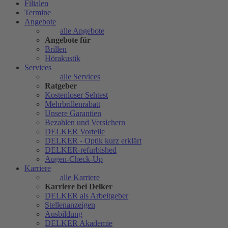
Filialen
Termine
Angebote
alle Angebote
Angebote für
Brillen
Hörakustik
Services
alle Services
Ratgeber
Kostenloser Sehtest
Mehrbrillenrabatt
Unsere Garantien
Bezahlen und Versichern
DELKER Vorteile
DELKER - Optik kurz erklärt
DELKER-refurbished
Augen-Check-Up
Karriere
alle Karriere
Karriere bei Delker
DELKER als Arbeitgeber
Stellenanzeigen
Ausbildung
DELKER Akademie