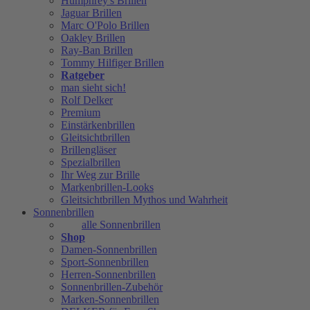
Humphrey's Brillen
Jaguar Brillen
Marc O'Polo Brillen
Oakley Brillen
Ray-Ban Brillen
Tommy Hilfiger Brillen
Ratgeber
man sieht sich!
Rolf Delker
Premium
Einstärkenbrillen
Gleitsichtbrillen
Brillengläser
Spezialbrillen
Ihr Weg zur Brille
Markenbrillen-Looks
Gleitsichtbrillen Mythos und Wahrheit
Sonnenbrillen
alle Sonnenbrillen
Shop
Damen-Sonnenbrillen
Sport-Sonnenbrillen
Herren-Sonnenbrillen
Sonnenbrillen-Zubehör
Marken-Sonnenbrillen