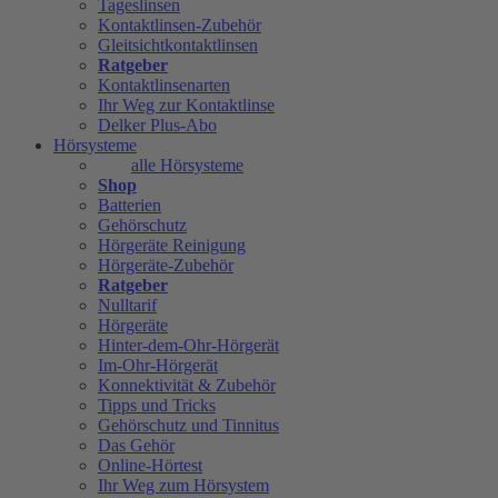
Tageslinsen
Kontaktlinsen-Zubehör
Gleitsichtkontaktlinsen
Ratgeber
Kontaktlinsenarten
Ihr Weg zur Kontaktlinse
Delker Plus-Abo
Hörsysteme
alle Hörsysteme
Shop
Batterien
Gehörschutz
Hörgeräte Reinigung
Hörgeräte-Zubehör
Ratgeber
Nulltarif
Hörgeräte
Hinter-dem-Ohr-Hörgerät
Im-Ohr-Hörgerät
Konnektivität & Zubehör
Tipps und Tricks
Gehörschutz und Tinnitus
Das Gehör
Online-Hörtest
Ihr Weg zum Hörsystem