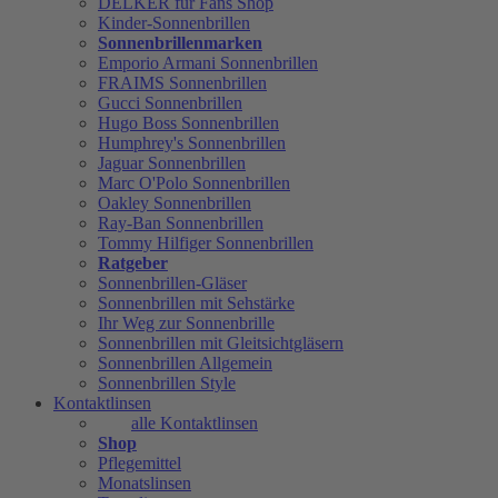
DELKER für Fans Shop
Kinder-Sonnenbrillen
Sonnenbrillenmarken
Emporio Armani Sonnenbrillen
FRAIMS Sonnenbrillen
Gucci Sonnenbrillen
Hugo Boss Sonnenbrillen
Humphrey's Sonnenbrillen
Jaguar Sonnenbrillen
Marc O'Polo Sonnenbrillen
Oakley Sonnenbrillen
Ray-Ban Sonnenbrillen
Tommy Hilfiger Sonnenbrillen
Ratgeber
Sonnenbrillen-Gläser
Sonnenbrillen mit Sehstärke
Ihr Weg zur Sonnenbrille
Sonnenbrillen mit Gleitsichtgläsern
Sonnenbrillen Allgemein
Sonnenbrillen Style
Kontaktlinsen
alle Kontaktlinsen
Shop
Pflegemittel
Monatslinsen