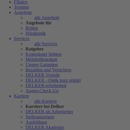
Filialen
Termine
Angebote
alle Angebote
Angebote für
Brillen
Hörakustik
Services
alle Services
Ratgeber
Kostenloser Sehtest
Mehrbrillenrabatt
Unsere Garantien
Bezahlen und Versichern
DELKER Vorteile
DELKER - Optik kurz erklärt
DELKER-refurbished
Augen-Check-Up
Karriere
alle Karriere
Karriere bei Delker
DELKER als Arbeitgeber
Stellenanzeigen
Ausbildung
DELKER Akademie