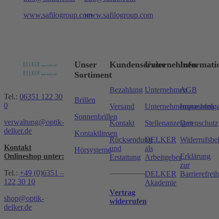
www.safilogroup.com
www.safilogroup.com
Unser
Kundenservice
Unternehmen
Informati
Sortiment
Bezahlung
Unternehmen
AGB
Tel.:
06351 122 30
Brillen
0
Versand
Unternehmensnachfolg
Impressum
Sonnenbrillen
verwaltung@optik-
Kontakt
Stellenanzeigen
Datenschutz
delker.de
Kontaktlinsen
Rücksendung
DELKER
Widerrufsbe
Kontakt
und
als
Hörsysteme
Onlineshop unter:
Erklärung
Erstattung
Arbeitgeber
zur
Tel.:
+49 (0)6351 –
DELKER
Barrierefreih
122 30 10
Akademie
Vertrag
shop@optik-
widerrufen
delker.de