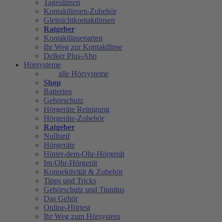
Tageslinsen
Kontaktlinsen-Zubehör
Gleitsichtkontaktlinsen
Ratgeber
Kontaktlinsenarten
Ihr Weg zur Kontaktlinse
Delker Plus-Abo
Hörsysteme
alle Hörsysteme
Shop
Batterien
Gehörschutz
Hörgeräte Reinigung
Hörgeräte-Zubehör
Ratgeber
Nulltarif
Hörgeräte
Hinter-dem-Ohr-Hörgerät
Im-Ohr-Hörgerät
Konnektivität & Zubehör
Tipps und Tricks
Gehörschutz und Tinnitus
Das Gehör
Online-Hörtest
Ihr Weg zum Hörsystem