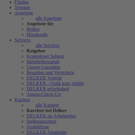
Filialen
Termine
Angebote
alle Angebote
Angebote für
Brillen
Hörakustik
Services
alle Services
Ratgeber
Kostenloser Sehtest
Mehrbrillenrabatt
Unsere Garantien
Bezahlen und Versichern
DELKER Vorteile
DELKER - Optik kurz erklärt
DELKER-refurbished
Augen-Check-Up
Karriere
alle Karriere
Karriere bei Delker
DELKER als Arbeitgeber
Stellenanzeigen
Ausbildung
DELKER Akademie