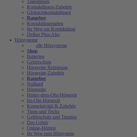
Tageslinsen
Kontaktlinsen-Zubehör
Gleitsichtkontaktlinsen
Ratgeber
Kontaktlinsenarten
Ihr Weg zur Kontaktlinse
Delker Plus-Abo
Hörsysteme
alle Hörsysteme
Shop
Batterien
Gehörschutz
Hörgeräte Reinigung
Hörgeräte-Zubehör
Ratgeber
Nulltarif
Hörgeräte
Hinter-dem-Ohr-Hörgerät
Im-Ohr-Hörgerät
Konnektivität & Zubehör
Tipps und Tricks
Gehörschutz und Tinnitus
Das Gehör
Online-Hörtest
Ihr Weg zum Hörsystem