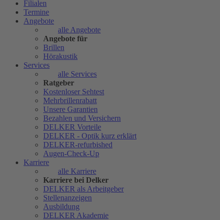
Filialen
Termine
Angebote
alle Angebote
Angebote für
Brillen
Hörakustik
Services
alle Services
Ratgeber
Kostenloser Sehtest
Mehrbrillenrabatt
Unsere Garantien
Bezahlen und Versichern
DELKER Vorteile
DELKER - Optik kurz erklärt
DELKER-refurbished
Augen-Check-Up
Karriere
alle Karriere
Karriere bei Delker
DELKER als Arbeitgeber
Stellenanzeigen
Ausbildung
DELKER Akademie