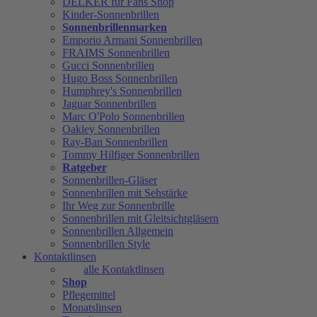
DELKER für Fans Shop
Kinder-Sonnenbrillen
Sonnenbrillenmarken
Emporio Armani Sonnenbrillen
FRAIMS Sonnenbrillen
Gucci Sonnenbrillen
Hugo Boss Sonnenbrillen
Humphrey's Sonnenbrillen
Jaguar Sonnenbrillen
Marc O'Polo Sonnenbrillen
Oakley Sonnenbrillen
Ray-Ban Sonnenbrillen
Tommy Hilfiger Sonnenbrillen
Ratgeber
Sonnenbrillen-Gläser
Sonnenbrillen mit Sehstärke
Ihr Weg zur Sonnenbrille
Sonnenbrillen mit Gleitsichtgläsern
Sonnenbrillen Allgemein
Sonnenbrillen Style
Kontaktlinsen
alle Kontaktlinsen
Shop
Pflegemittel
Monatslinsen