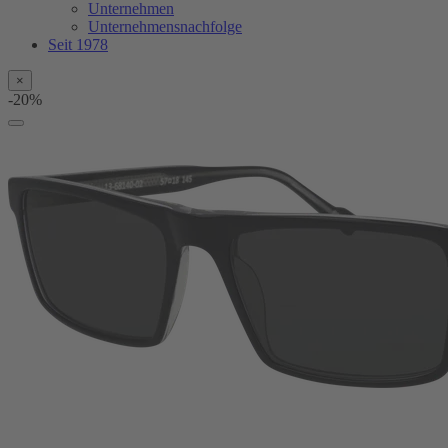
Unternehmen
Unternehmensnachfolge
Seit 1978
×
-20%