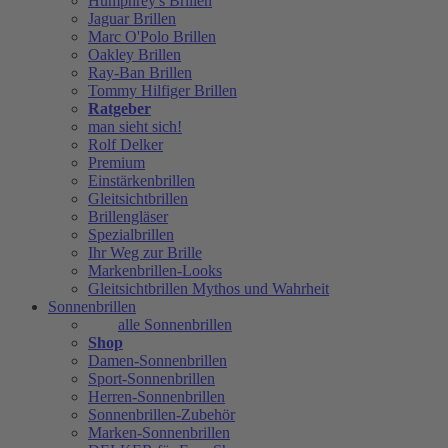
Humphrey's Brillen
Jaguar Brillen
Marc O'Polo Brillen
Oakley Brillen
Ray-Ban Brillen
Tommy Hilfiger Brillen
Ratgeber
man sieht sich!
Rolf Delker
Premium
Einstärkenbrillen
Gleitsichtbrillen
Brillengläser
Spezialbrillen
Ihr Weg zur Brille
Markenbrillen-Looks
Gleitsichtbrillen Mythos und Wahrheit
Sonnenbrillen
alle Sonnenbrillen
Shop
Damen-Sonnenbrillen
Sport-Sonnenbrillen
Herren-Sonnenbrillen
Sonnenbrillen-Zubehör
Marken-Sonnenbrillen