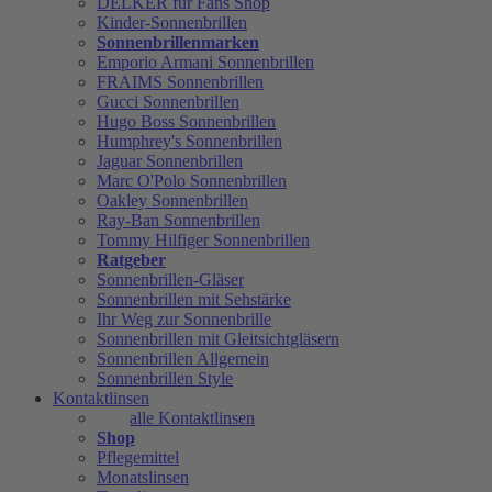
DELKER für Fans Shop
Kinder-Sonnenbrillen
Sonnenbrillenmarken
Emporio Armani Sonnenbrillen
FRAIMS Sonnenbrillen
Gucci Sonnenbrillen
Hugo Boss Sonnenbrillen
Humphrey's Sonnenbrillen
Jaguar Sonnenbrillen
Marc O'Polo Sonnenbrillen
Oakley Sonnenbrillen
Ray-Ban Sonnenbrillen
Tommy Hilfiger Sonnenbrillen
Ratgeber
Sonnenbrillen-Gläser
Sonnenbrillen mit Sehstärke
Ihr Weg zur Sonnenbrille
Sonnenbrillen mit Gleitsichtgläsern
Sonnenbrillen Allgemein
Sonnenbrillen Style
Kontaktlinsen
alle Kontaktlinsen
Shop
Pflegemittel
Monatslinsen