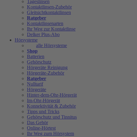
Tageslinsen
Kontaktlinsen-Zubehör
Gleitsichtkontaktlinsen
Ratgeber
Kontaktlinsenarten
Ihr Weg zur Kontaktlinse
Delker Plus-Abo
Hörsysteme
alle Hörsysteme
Shop
Batterien
Gehörschutz
Hörgeräte Reinigung
Hörgeräte-Zubehör
Ratgeber
Nulltarif
Hörgeräte
Hinter-dem-Ohr-Hörgerät
Im-Ohr-Hörgerät
Konnektivität & Zubehör
Tipps und Tricks
Gehörschutz und Tinnitus
Das Gehör
Online-Hörtest
Ihr Weg zum Hörsystem