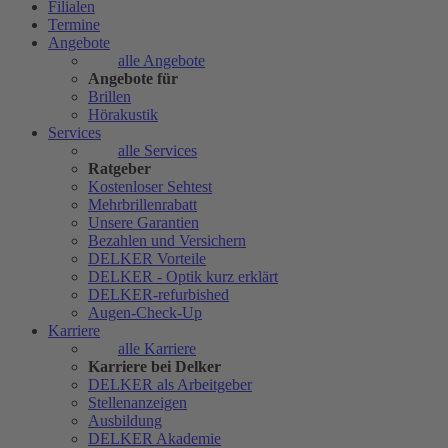
Filialen
Termine
Angebote
alle Angebote
Angebote für
Brillen
Hörakustik
Services
alle Services
Ratgeber
Kostenloser Sehtest
Mehrbrillenrabatt
Unsere Garantien
Bezahlen und Versichern
DELKER Vorteile
DELKER - Optik kurz erklärt
DELKER-refurbished
Augen-Check-Up
Karriere
alle Karriere
Karriere bei Delker
DELKER als Arbeitgeber
Stellenanzeigen
Ausbildung
DELKER Akademie