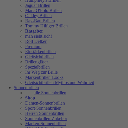
Humphrey's Brillen
Jaguar Brillen
Marc O'Polo Brillen
Oakley Brillen
Ray-Ban Brillen
Tommy Hilfiger Brillen
Ratgeber
man sieht sich!
Rolf Delker
Premium
Einstärkenbrillen
Gleitsichtbrillen
Brillengläser
Spezialbrillen
Ihr Weg zur Brille
Markenbrillen-Looks
Gleitsichtbrillen Mythos und Wahrheit
Sonnenbrillen
alle Sonnenbrillen
Shop
Damen-Sonnenbrillen
Sport-Sonnenbrillen
Herren-Sonnenbrillen
Sonnenbrillen-Zubehör
Marken-Sonnenbrillen