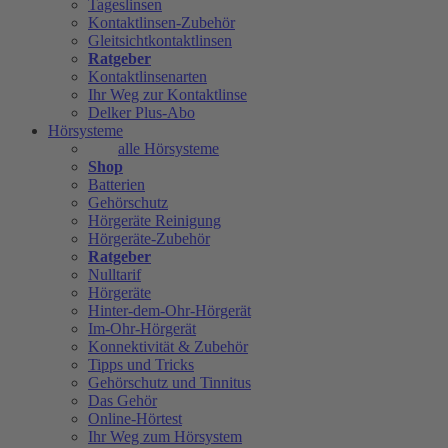
Tageslinsen
Kontaktlinsen-Zubehör
Gleitsichtkontaktlinsen
Ratgeber
Kontaktlinsenarten
Ihr Weg zur Kontaktlinse
Delker Plus-Abo
Hörsysteme
alle Hörsysteme
Shop
Batterien
Gehörschutz
Hörgeräte Reinigung
Hörgeräte-Zubehör
Ratgeber
Nulltarif
Hörgeräte
Hinter-dem-Ohr-Hörgerät
Im-Ohr-Hörgerät
Konnektivität & Zubehör
Tipps und Tricks
Gehörschutz und Tinnitus
Das Gehör
Online-Hörtest
Ihr Weg zum Hörsystem