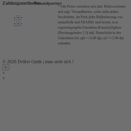
Zahlungsmethoden
Versandpartner
* Alle Preise verstehen sich inkl. Mehrwertsteuer
und zzgl. Versandkosten, wenn nicht anders
beschrieben.
Im Preis jeder Brillenfassung von
meineBrille und FRAIMS sind bereits zwei
superentspiegelte Einstärken-Kunststoffgläser
(Brechungsindex 1,5) inkl. Hartschicht in den
Glasstärken bis sph +/-6.00 dpt, zyl +/-2.00 dpt
enthalten.
© 2026 Delker Optik | man sieht sich !
×
×
×