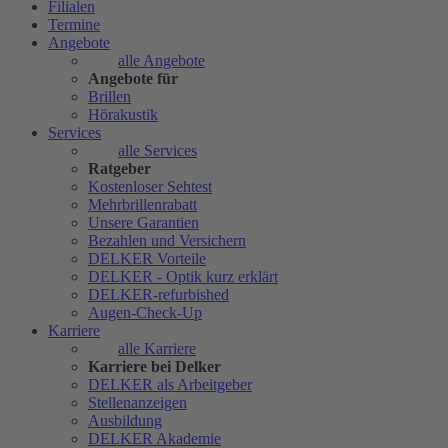
Filialen
Termine
Angebote
alle Angebote
Angebote für
Brillen
Hörakustik
Services
alle Services
Ratgeber
Kostenloser Sehtest
Mehrbrillenrabatt
Unsere Garantien
Bezahlen und Versichern
DELKER Vorteile
DELKER - Optik kurz erklärt
DELKER-refurbished
Augen-Check-Up
Karriere
alle Karriere
Karriere bei Delker
DELKER als Arbeitgeber
Stellenanzeigen
Ausbildung
DELKER Akademie