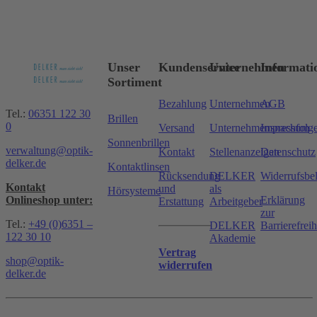
Unser
Kundenservice
Unternehmen
Informati
Sortiment
Bezahlung
Unternehmen
AGB
Tel.:
06351 122 30
Brillen
0
Versand
Unternehmensnachfolg
Impressum
Sonnenbrillen
verwaltung@optik-
Kontakt
Stellenanzeigen
Datenschutz
delker.de
Kontaktlinsen
Rücksendung
DELKER
Widerrufsbe
Kontakt
und
als
Hörsysteme
Onlineshop unter:
Erklärung
Erstattung
Arbeitgeber
zur
Tel.:
+49 (0)6351 –
DELKER
Barrierefreih
122 30 10
Akademie
Vertrag
shop@optik-
widerrufen
delker.de