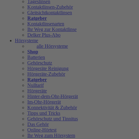
Tageslinsen
Kontaktlinsen-Zubehör
Gleitsichtkontaktlinsen
Ratgeber
Kontaktlinsenarten
Ihr Weg zur Kontaktlinse
Delker Plus-Abo
Hörsysteme
alle Hörsysteme
Shop
Batterien
Gehörschutz
Hörgeräte Reinigung
Hörgeräte-Zubehör
Ratgeber
Nulltarif
Hörgeräte
Hinter-dem-Ohr-Hörgerät
Im-Ohr-Hörgerät
Konnektivität & Zubehör
Tipps und Tricks
Gehörschutz und Tinnitus
Das Gehör
Online-Hörtest
Ihr Weg zum Hörsystem