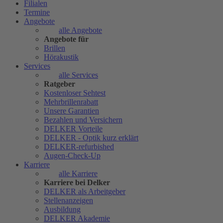
Filialen
Termine
Angebote
alle Angebote
Angebote für
Brillen
Hörakustik
Services
alle Services
Ratgeber
Kostenloser Sehtest
Mehrbrillenrabatt
Unsere Garantien
Bezahlen und Versichern
DELKER Vorteile
DELKER - Optik kurz erklärt
DELKER-refurbished
Augen-Check-Up
Karriere
alle Karriere
Karriere bei Delker
DELKER als Arbeitgeber
Stellenanzeigen
Ausbildung
DELKER Akademie