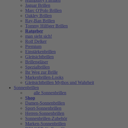
Humphrey's Brillen
Jaguar Brillen
Marc O'Polo Brillen
Oakley Brillen
Ray-Ban Brillen
Tommy Hilfiger Brillen
Ratgeber
man sieht sich!
Rolf Delker
Premium
Einstärkenbrillen
Gleitsichtbrillen
Brillengläser
Spezialbrillen
Ihr Weg zur Brille
Markenbrillen-Looks
Gleitsichtbrillen Mythos und Wahrheit
Sonnenbrillen
alle Sonnenbrillen
Shop
Damen-Sonnenbrillen
Sport-Sonnenbrillen
Herren-Sonnenbrillen
Sonnenbrillen-Zubehör
Marken-Sonnenbrillen