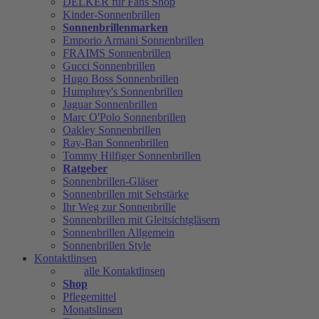
DELKER für Fans Shop
Kinder-Sonnenbrillen
Sonnenbrillenmarken
Emporio Armani Sonnenbrillen
FRAIMS Sonnenbrillen
Gucci Sonnenbrillen
Hugo Boss Sonnenbrillen
Humphrey's Sonnenbrillen
Jaguar Sonnenbrillen
Marc O'Polo Sonnenbrillen
Oakley Sonnenbrillen
Ray-Ban Sonnenbrillen
Tommy Hilfiger Sonnenbrillen
Ratgeber
Sonnenbrillen-Gläser
Sonnenbrillen mit Sehstärke
Ihr Weg zur Sonnenbrille
Sonnenbrillen mit Gleitsichtgläsern
Sonnenbrillen Allgemein
Sonnenbrillen Style
Kontaktlinsen
alle Kontaktlinsen
Shop
Pflegemittel
Monatslinsen