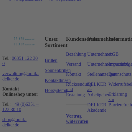
Unser
Kundenservice
Unternehmen
Informati
Sortiment
Bezahlung
Unternehmen
AGB
Tel.:
06351 122 30
Brillen
0
Versand
Unternehmensnachfolg
Impressum
Sonnenbrillen
verwaltung@optik-
Kontakt
Stellenanzeigen
Datenschutz
delker.de
Kontaktlinsen
Rücksendung
DELKER
Widerrufsbe
Kontakt
und
als
Hörsysteme
Onlineshop unter:
Erklärung
Erstattung
Arbeitgeber
zur
Tel.:
+49 (0)6351 –
DELKER
Barrierefreih
122 30 10
Akademie
Vertrag
shop@optik-
widerrufen
delker.de