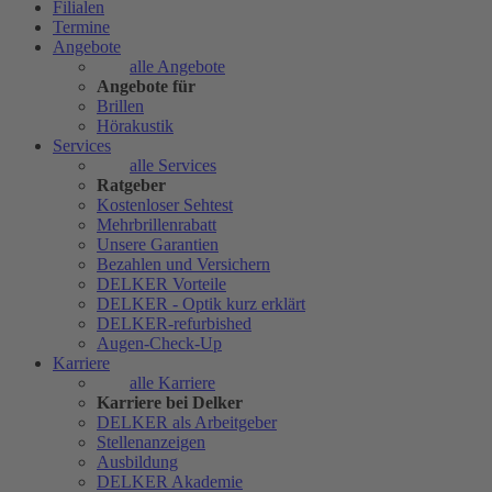
Filialen
Termine
Angebote
alle Angebote
Angebote für
Brillen
Hörakustik
Services
alle Services
Ratgeber
Kostenloser Sehtest
Mehrbrillenrabatt
Unsere Garantien
Bezahlen und Versichern
DELKER Vorteile
DELKER - Optik kurz erklärt
DELKER-refurbished
Augen-Check-Up
Karriere
alle Karriere
Karriere bei Delker
DELKER als Arbeitgeber
Stellenanzeigen
Ausbildung
DELKER Akademie