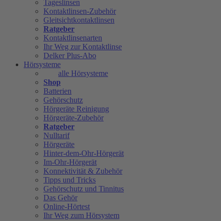
Tageslinsen
Kontaktlinsen-Zubehör
Gleitsichtkontaktlinsen
Ratgeber
Kontaktlinsenarten
Ihr Weg zur Kontaktlinse
Delker Plus-Abo
Hörsysteme
alle Hörsysteme
Shop
Batterien
Gehörschutz
Hörgeräte Reinigung
Hörgeräte-Zubehör
Ratgeber
Nulltarif
Hörgeräte
Hinter-dem-Ohr-Hörgerät
Im-Ohr-Hörgerät
Konnektivität & Zubehör
Tipps und Tricks
Gehörschutz und Tinnitus
Das Gehör
Online-Hörtest
Ihr Weg zum Hörsystem