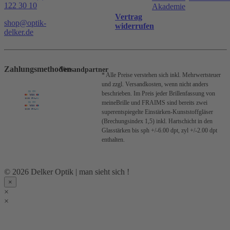
122 30 10
Akademie
Vertrag
shop@optik-
widerrufen
delker.de
Zahlungsmethoden
Versandpartner
* Alle Preise verstehen sich inkl. Mehrwertsteuer
und zzgl. Versandkosten, wenn nicht anders
beschrieben.
Im Preis jeder Brillenfassung von
meineBrille und FRAIMS sind bereits zwei
superentspiegelte Einstärken-Kunststoffgläser
(Brechungsindex 1,5) inkl. Hartschicht in den
Glasstärken bis sph +/-6.00 dpt, zyl +/-2.00 dpt
enthalten.
© 2026 Delker Optik | man sieht sich !
×
×
×