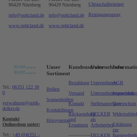
Ultraschallreiniger
90429 Nürnberg
90429 Nürnberg
Reinigungsspray
info@opticland.de
info@opticland.de
www.opticland.de
www.opticland.de
Unser
Kundenservice
Unternehmen
Informati
Sortiment
Bezahlung
Unternehmen
AGB
Tel.:
06351 122 30
Brillen
0
Versand
Unternehmensnachfolg
Impressum
Sonnenbrillen
verwaltung@optik-
Kontakt
Stellenanzeigen
Datenschutz
delker.de
Kontaktlinsen
Rücksendung
DELKER
Widerrufsbe
Kontakt
und
als
Hörsysteme
Onlineshop unter:
Erklärung
Erstattung
Arbeitgeber
zur
Tel.:
+49 (0)6351 –
DELKER
Barrierefreih