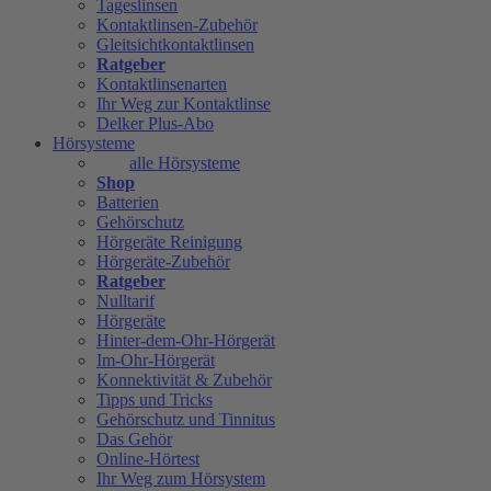
Tageslinsen
Kontaktlinsen-Zubehör
Gleitsichtkontaktlinsen
Ratgeber
Kontaktlinsenarten
Ihr Weg zur Kontaktlinse
Delker Plus-Abo
Hörsysteme
alle Hörsysteme
Shop
Batterien
Gehörschutz
Hörgeräte Reinigung
Hörgeräte-Zubehör
Ratgeber
Nulltarif
Hörgeräte
Hinter-dem-Ohr-Hörgerät
Im-Ohr-Hörgerät
Konnektivität & Zubehör
Tipps und Tricks
Gehörschutz und Tinnitus
Das Gehör
Online-Hörtest
Ihr Weg zum Hörsystem