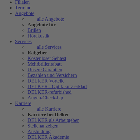
Filialen
Termine
Angebote
alle Angebote
Angebote für
Brillen
Hörakustik
Services
alle Services
Ratgeber
Kostenloser Sehtest
Mehrbrillenrabatt
Unsere Garantien
Bezahlen und Versichern
DELKER Vorteile
DELKER - Optik kurz erklärt
DELKER-refurbished
Augen-Check-Up
Karriere
alle Karriere
Karriere bei Delker
DELKER als Arbeitgeber
Stellenanzeigen
Ausbildung
DELKER Akademie