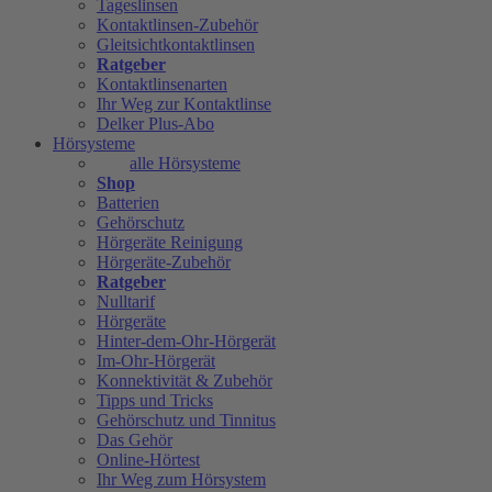
Tageslinsen
Kontaktlinsen-Zubehör
Gleitsichtkontaktlinsen
Ratgeber
Kontaktlinsenarten
Ihr Weg zur Kontaktlinse
Delker Plus-Abo
Hörsysteme
alle Hörsysteme
Shop
Batterien
Gehörschutz
Hörgeräte Reinigung
Hörgeräte-Zubehör
Ratgeber
Nulltarif
Hörgeräte
Hinter-dem-Ohr-Hörgerät
Im-Ohr-Hörgerät
Konnektivität & Zubehör
Tipps und Tricks
Gehörschutz und Tinnitus
Das Gehör
Online-Hörtest
Ihr Weg zum Hörsystem