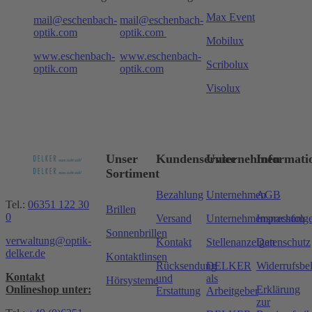
Max Event
mail@eschenbach-
mail@eschenbach-
optik.com
optik.com
Mobilux
www.eschenbach-
www.eschenbach-
Scribolux
optik.com
optik.com
Visolux
Unser
Kundenservice
Unternehmen
Informati
Sortiment
Bezahlung
Unternehmen
AGB
Tel.:
06351 122 30
Brillen
0
Versand
Unternehmensnachfolg
Impressum
Sonnenbrillen
verwaltung@optik-
Kontakt
Stellenanzeigen
Datenschutz
delker.de
Kontaktlinsen
Rücksendung
DELKER
Widerrufsbe
Kontakt
und
als
Hörsysteme
Onlineshop unter:
Erklärung
Erstattung
Arbeitgeber
zur