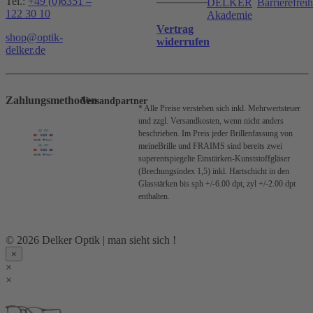
Tel.:
+49 (0)6351 –
DELKER
Barrierefreih
122 30 10
Akademie
Vertrag
shop@optik-
widerrufen
delker.de
Zahlungsmethoden
Versandpartner
* Alle Preise verstehen sich inkl. Mehrwertsteuer
und zzgl. Versandkosten, wenn nicht anders
beschrieben.
Im Preis jeder Brillenfassung von
meineBrille und FRAIMS sind bereits zwei
superentspiegelte Einstärken-Kunststoffgläser
(Brechungsindex 1,5) inkl. Hartschicht in den
Glasstärken bis sph +/-6.00 dpt, zyl +/-2.00 dpt
enthalten.
© 2026 Delker Optik | man sieht sich !
×
×
×