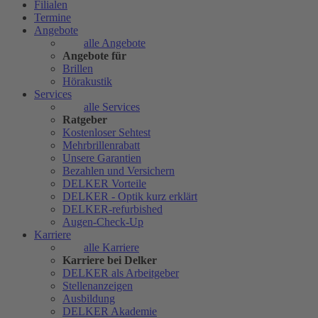
Filialen
Termine
Angebote
alle Angebote
Angebote für
Brillen
Hörakustik
Services
alle Services
Ratgeber
Kostenloser Sehtest
Mehrbrillenrabatt
Unsere Garantien
Bezahlen und Versichern
DELKER Vorteile
DELKER - Optik kurz erklärt
DELKER-refurbished
Augen-Check-Up
Karriere
alle Karriere
Karriere bei Delker
DELKER als Arbeitgeber
Stellenanzeigen
Ausbildung
DELKER Akademie