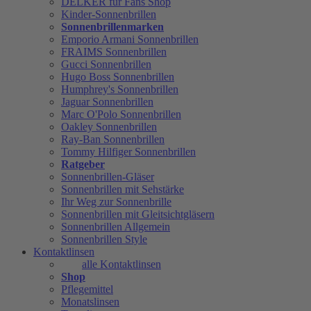
DELKER für Fans Shop
Kinder-Sonnenbrillen
Sonnenbrillenmarken
Emporio Armani Sonnenbrillen
FRAIMS Sonnenbrillen
Gucci Sonnenbrillen
Hugo Boss Sonnenbrillen
Humphrey's Sonnenbrillen
Jaguar Sonnenbrillen
Marc O'Polo Sonnenbrillen
Oakley Sonnenbrillen
Ray-Ban Sonnenbrillen
Tommy Hilfiger Sonnenbrillen
Ratgeber
Sonnenbrillen-Gläser
Sonnenbrillen mit Sehstärke
Ihr Weg zur Sonnenbrille
Sonnenbrillen mit Gleitsichtgläsern
Sonnenbrillen Allgemein
Sonnenbrillen Style
Kontaktlinsen
alle Kontaktlinsen
Shop
Pflegemittel
Monatslinsen