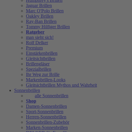
Humphrey's Brillen
Jaguar Brillen
Marc O'Polo Brillen
Oakley Brillen
Ray-Ban Brillen
Tommy Hilfiger Brillen
Ratgeber
man sieht sich!
Rolf Delker
Premium
Einstärkenbrillen
Gleitsichtbrillen
Brillengläser
Spezialbrillen
Ihr Weg zur Brille
Markenbrillen-Looks
Gleitsichtbrillen Mythos und Wahrheit
Sonnenbrillen
alle Sonnenbrillen
Shop
Damen-Sonnenbrillen
Sport-Sonnenbrillen
Herren-Sonnenbrillen
Sonnenbrillen-Zubehör
Marken-Sonnenbrillen