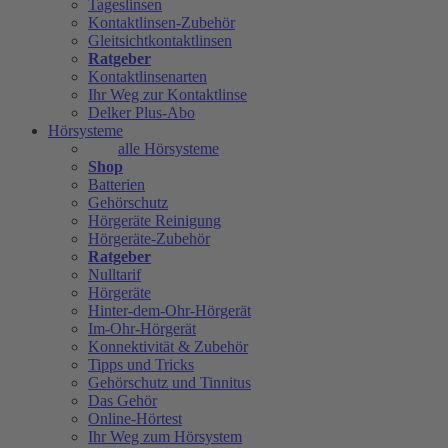
Tageslinsen
Kontaktlinsen-Zubehör
Gleitsichtkontaktlinsen
Ratgeber
Kontaktlinsenarten
Ihr Weg zur Kontaktlinse
Delker Plus-Abo
Hörsysteme
alle Hörsysteme
Shop
Batterien
Gehörschutz
Hörgeräte Reinigung
Hörgeräte-Zubehör
Ratgeber
Nulltarif
Hörgeräte
Hinter-dem-Ohr-Hörgerät
Im-Ohr-Hörgerät
Konnektivität & Zubehör
Tipps und Tricks
Gehörschutz und Tinnitus
Das Gehör
Online-Hörtest
Ihr Weg zum Hörsystem