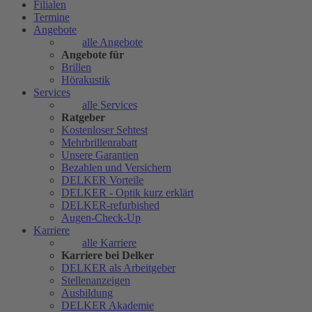
Filialen
Termine
Angebote
alle Angebote
Angebote für
Brillen
Hörakustik
Services
alle Services
Ratgeber
Kostenloser Sehtest
Mehrbrillenrabatt
Unsere Garantien
Bezahlen und Versichern
DELKER Vorteile
DELKER - Optik kurz erklärt
DELKER-refurbished
Augen-Check-Up
Karriere
alle Karriere
Karriere bei Delker
DELKER als Arbeitgeber
Stellenanzeigen
Ausbildung
DELKER Akademie