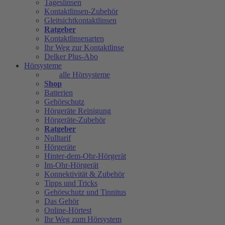
Tageslinsen
Kontaktlinsen-Zubehör
Gleitsichtkontaktlinsen
Ratgeber
Kontaktlinsenarten
Ihr Weg zur Kontaktlinse
Delker Plus-Abo
Hörsysteme
alle Hörsysteme
Shop
Batterien
Gehörschutz
Hörgeräte Reinigung
Hörgeräte-Zubehör
Ratgeber
Nulltarif
Hörgeräte
Hinter-dem-Ohr-Hörgerät
Im-Ohr-Hörgerät
Konnektivität & Zubehör
Tipps und Tricks
Gehörschutz und Tinnitus
Das Gehör
Online-Hörtest
Ihr Weg zum Hörsystem