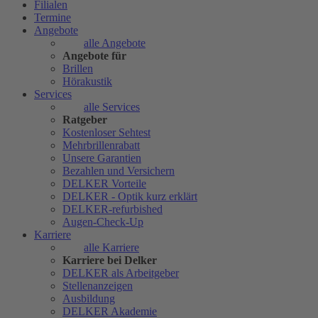
Filialen
Termine
Angebote
alle Angebote
Angebote für
Brillen
Hörakustik
Services
alle Services
Ratgeber
Kostenloser Sehtest
Mehrbrillenrabatt
Unsere Garantien
Bezahlen und Versichern
DELKER Vorteile
DELKER - Optik kurz erklärt
DELKER-refurbished
Augen-Check-Up
Karriere
alle Karriere
Karriere bei Delker
DELKER als Arbeitgeber
Stellenanzeigen
Ausbildung
DELKER Akademie