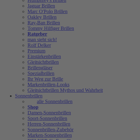
Humphrey's Brillen
Jaguar Brillen
Marc O'Polo Brillen
Oakley Brillen
Ray-Ban Brillen
Tommy Hilfiger Brillen
Ratgeber
man sieht sich!
Rolf Delker
Premium
Einstärkenbrillen
Gleitsichtbrillen
Brillengläser
Spezialbrillen
Ihr Weg zur Brille
Markenbrillen-Looks
Gleitsichtbrillen Mythos und Wahrheit
Sonnenbrillen
alle Sonnenbrillen
Shop
Damen-Sonnenbrillen
Sport-Sonnenbrillen
Herren-Sonnenbrillen
Sonnenbrillen-Zubehör
Marken-Sonnenbrillen