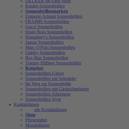
DELKER für Fans Shop
Kinder-Sonnenbrillen
Sonnenbrillenmarken
Emporio Armani Sonnenbrillen
FRAIMS Sonnenbrillen
Gucci Sonnenbrillen
Hugo Boss Sonnenbrillen
Humphrey's Sonnenbrillen
Jaguar Sonnenbrillen
Marc O'Polo Sonnenbrillen
Oakley Sonnenbrillen
Ray-Ban Sonnenbrillen
Tommy Hilfiger Sonnenbrillen
Ratgeber
Sonnenbrillen-Gläser
Sonnenbrillen mit Sehstärke
Ihr Weg zur Sonnenbrille
Sonnenbrillen mit Gleitsichtgläsern
Sonnenbrillen Allgemein
Sonnenbrillen Style
Kontaktlinsen
alle Kontaktlinsen
Shop
Pflegemittel
Monatslinsen