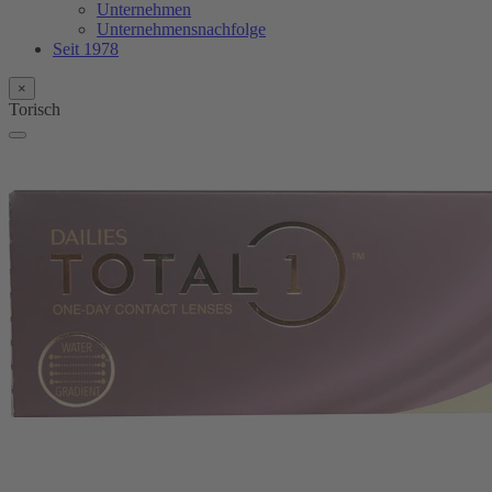
Unternehmen
Unternehmensnachfolge
Seit 1978
×
Torisch