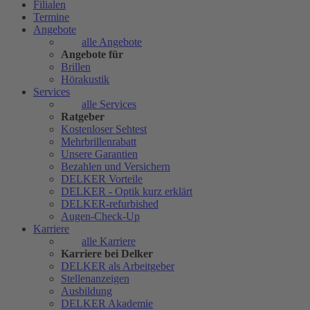
Filialen
Termine
Angebote
alle Angebote
Angebote für
Brillen
Hörakustik
Services
alle Services
Ratgeber
Kostenloser Sehtest
Mehrbrillenrabatt
Unsere Garantien
Bezahlen und Versichern
DELKER Vorteile
DELKER - Optik kurz erklärt
DELKER-refurbished
Augen-Check-Up
Karriere
alle Karriere
Karriere bei Delker
DELKER als Arbeitgeber
Stellenanzeigen
Ausbildung
DELKER Akademie