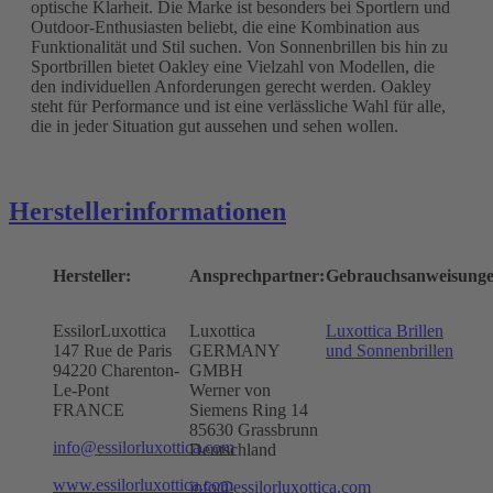
optische Klarheit. Die Marke ist besonders bei Sportlern und
Outdoor-Enthusiasten beliebt, die eine Kombination aus
Funktionalität und Stil suchen. Von Sonnenbrillen bis hin zu
Sportbrillen bietet Oakley eine Vielzahl von Modellen, die
den individuellen Anforderungen gerecht werden. Oakley
steht für Performance und ist eine verlässliche Wahl für alle,
die in jeder Situation gut aussehen und sehen wollen.
Herstellerinformationen
Hersteller:
Ansprechpartner:
Gebrauchsanweisunge
EssilorLuxottica
Luxottica
Luxottica Brillen
147 Rue de Paris
GERMANY
und Sonnenbrillen
94220 Charenton-
GMBH
Le-Pont
Werner von
FRANCE
Siemens Ring 14
85630 Grassbrunn
info@essilorluxottica.com
Deutschland
www.essilorluxottica.com
info@essilorluxottica.com