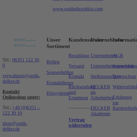
www.essilorluxottica.com
Unser
Kundenservice
Unternehmen
Informati
Sortiment
Bezahlung
Unternehmen
AGB
Tel.:
06351 122 30
Brillen
0
Versand
Unternehmensnachfolg
Impressum
Sonnenbrillen
verwaltung@optik-
Kontakt
Stellenanzeigen
Datenschutz
delker.de
Kontaktlinsen
Rücksendung
DELKER
Widerrufsbe
Kontakt
und
als
Hörsysteme
Onlineshop unter:
Erklärung
Erstattung
Arbeitgeber
zur
Tel.:
+49 (0)6351 –
DELKER
Barrierefreih
122 30 10
Akademie
Vertrag
shop@optik-
widerrufen
delker.de