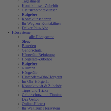
Tageslinsen
Kontaktlinsen-Zubehör
Gleitsichtkontaktlinsen
Ratgeber
Kontaktlinsenarten
Ihr Weg zur Kontaktlinse
Delker Plus-Abo
Hörsysteme
alle Hörsysteme
Shop
Batterien
Gehörschutz
Hörgeräte Reinigung
Hörgeräte-Zubehör
Ratgeber
Nulltarif
Hörgeräte
Hinter-dem-Ohr-Hörgerät
Im-Ohr-Hörgerät
Konnektivität & Zubehör
Tipps und Tricks
Gehörschutz und Tinnitus
Das Gehör
Online-Hörtest
Ihr Weg zum Hörsystem