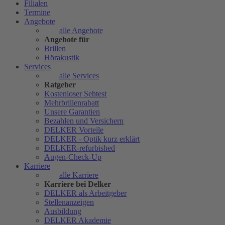
Filialen
Termine
Angebote
alle Angebote
Angebote für
Brillen
Hörakustik
Services
alle Services
Ratgeber
Kostenloser Sehtest
Mehrbrillenrabatt
Unsere Garantien
Bezahlen und Versichern
DELKER Vorteile
DELKER - Optik kurz erklärt
DELKER-refurbished
Augen-Check-Up
Karriere
alle Karriere
Karriere bei Delker
DELKER als Arbeitgeber
Stellenanzeigen
Ausbildung
DELKER Akademie