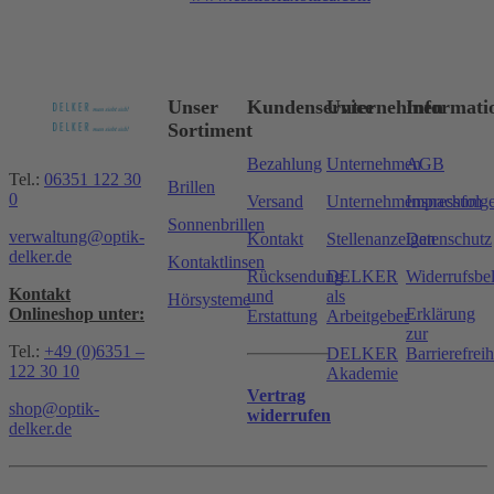
Unser
Kundenservice
Unternehmen
Informati
Sortiment
Bezahlung
Unternehmen
AGB
Tel.:
06351 122 30
Brillen
0
Versand
Unternehmensnachfolg
Impressum
Sonnenbrillen
verwaltung@optik-
Kontakt
Stellenanzeigen
Datenschutz
delker.de
Kontaktlinsen
Rücksendung
DELKER
Widerrufsbe
Kontakt
und
als
Hörsysteme
Onlineshop unter:
Erklärung
Erstattung
Arbeitgeber
zur
Tel.:
+49 (0)6351 –
DELKER
Barrierefreih
122 30 10
Akademie
Vertrag
shop@optik-
widerrufen
delker.de