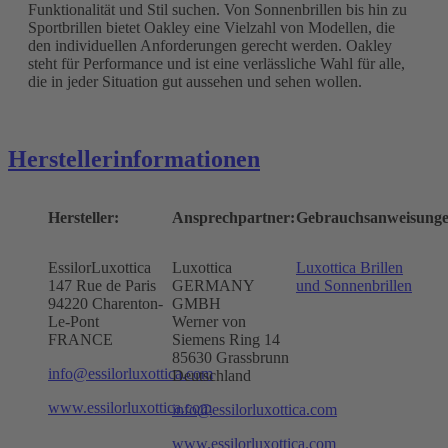
Funktionalität und Stil suchen. Von Sonnenbrillen bis hin zu
Sportbrillen bietet Oakley eine Vielzahl von Modellen, die
den individuellen Anforderungen gerecht werden. Oakley
steht für Performance und ist eine verlässliche Wahl für alle,
die in jeder Situation gut aussehen und sehen wollen.
Herstellerinformationen
Hersteller:
Ansprechpartner:
Gebrauchsanweisunge
EssilorLuxottica
Luxottica
Luxottica Brillen
147 Rue de Paris
GERMANY
und Sonnenbrillen
94220 Charenton-
GMBH
Le-Pont
Werner von
FRANCE
Siemens Ring 14
85630 Grassbrunn
info@essilorluxottica.com
Deutschland
www.essilorluxottica.com
info@essilorluxottica.com
www.essilorluxottica.com