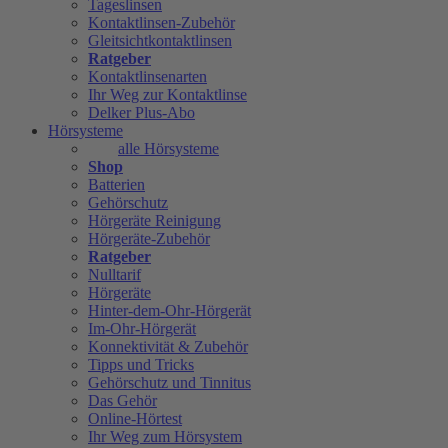
Tageslinsen
Kontaktlinsen-Zubehör
Gleitsichtkontaktlinsen
Ratgeber
Kontaktlinsenarten
Ihr Weg zur Kontaktlinse
Delker Plus-Abo
Hörsysteme
alle Hörsysteme
Shop
Batterien
Gehörschutz
Hörgeräte Reinigung
Hörgeräte-Zubehör
Ratgeber
Nulltarif
Hörgeräte
Hinter-dem-Ohr-Hörgerät
Im-Ohr-Hörgerät
Konnektivität & Zubehör
Tipps und Tricks
Gehörschutz und Tinnitus
Das Gehör
Online-Hörtest
Ihr Weg zum Hörsystem