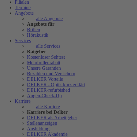
Filialen
Termine
Angebote
alle Angebote
Angebote für
Brillen
Hörakustik
Services
alle Services
Ratgeber
Kostenloser Sehtest
Mehrbrillenrabatt
Unsere Garantien
Bezahlen und Versichern
DELKER Vorteile
DELKER - Optik kurz erklärt
DELKER-refurbished
Augen-Check-Up
Karriere
alle Karriere
Karriere bei Delker
DELKER als Arbeitgeber
Stellenanzeigen
Ausbildung
DELKER Akademie