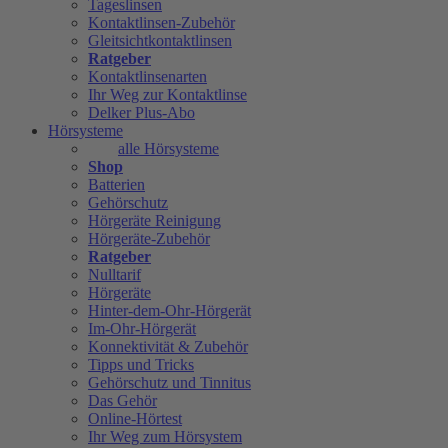
Tageslinsen
Kontaktlinsen-Zubehör
Gleitsichtkontaktlinsen
Ratgeber
Kontaktlinsenarten
Ihr Weg zur Kontaktlinse
Delker Plus-Abo
Hörsysteme
alle Hörsysteme
Shop
Batterien
Gehörschutz
Hörgeräte Reinigung
Hörgeräte-Zubehör
Ratgeber
Nulltarif
Hörgeräte
Hinter-dem-Ohr-Hörgerät
Im-Ohr-Hörgerät
Konnektivität & Zubehör
Tipps und Tricks
Gehörschutz und Tinnitus
Das Gehör
Online-Hörtest
Ihr Weg zum Hörsystem