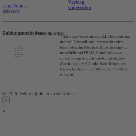
Vertrag
shop@optik-
widerrufen
delker.de
Zahlungsmethoden
Versandpartner
* Alle Preise verstehen sich inkl. Mehrwertsteuer
und zzgl. Versandkosten, wenn nicht anders
beschrieben.
Im Preis jeder Brillenfassung von
meineBrille und FRAIMS sind bereits zwei
superentspiegelte Einstärken-Kunststoffgläser
(Brechungsindex 1,5) inkl. Hartschicht in den
Glasstärken bis sph +/-6.00 dpt, zyl +/-2.00 dpt
enthalten.
© 2026 Delker Optik | man sieht sich !
×
×
×