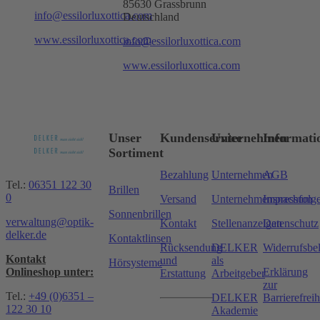
85630 Grassbrunn
info@essilorluxottica.com
Deutschland
www.essilorluxottica.com
info@essilorluxottica.com
www.essilorluxottica.com
Unser
Kundenservice
Unternehmen
Informati
Sortiment
Bezahlung
Unternehmen
AGB
Tel.:
06351 122 30
Brillen
0
Versand
Unternehmensnachfolg
Impressum
Sonnenbrillen
verwaltung@optik-
Kontakt
Stellenanzeigen
Datenschutz
delker.de
Kontaktlinsen
Rücksendung
DELKER
Widerrufsbe
Kontakt
und
als
Hörsysteme
Onlineshop unter:
Erklärung
Erstattung
Arbeitgeber
zur
Tel.:
+49 (0)6351 –
DELKER
Barrierefreih
122 30 10
Akademie