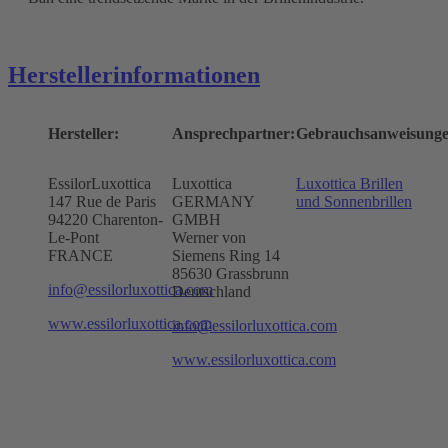
Herstellerinformationen
Hersteller:
Ansprechpartner:
Gebrauchsanweisunge
EssilorLuxottica
Luxottica
Luxottica Brillen
147 Rue de Paris
GERMANY
und Sonnenbrillen
94220 Charenton-
GMBH
Le-Pont
Werner von
FRANCE
Siemens Ring 14
85630 Grassbrunn
info@essilorluxottica.com
Deutschland
www.essilorluxottica.com
info@essilorluxottica.com
www.essilorluxottica.com