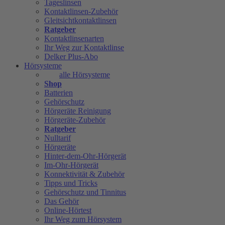
Tageslinsen
Kontaktlinsen-Zubehör
Gleitsichtkontaktlinsen
Ratgeber
Kontaktlinsenarten
Ihr Weg zur Kontaktlinse
Delker Plus-Abo
Hörsysteme
alle Hörsysteme
Shop
Batterien
Gehörschutz
Hörgeräte Reinigung
Hörgeräte-Zubehör
Ratgeber
Nulltarif
Hörgeräte
Hinter-dem-Ohr-Hörgerät
Im-Ohr-Hörgerät
Konnektivität & Zubehör
Tipps und Tricks
Gehörschutz und Tinnitus
Das Gehör
Online-Hörtest
Ihr Weg zum Hörsystem