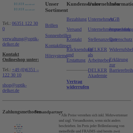
Unser
Kundenservice
Unternehmen
Informati
Sortiment
Bezahlung
Unternehmen
AGB
Tel.:
06351 122 30
Brillen
0
Versand
Unternehmensnachfolg
Impressum
Sonnenbrillen
verwaltung@optik-
Kontakt
Stellenanzeigen
Datenschutz
delker.de
Kontaktlinsen
Rücksendung
DELKER
Widerrufsbe
Kontakt
und
als
Hörsysteme
Onlineshop unter:
Erklärung
Erstattung
Arbeitgeber
zur
Tel.:
+49 (0)6351 –
DELKER
Barrierefreih
122 30 10
Akademie
Vertrag
shop@optik-
widerrufen
delker.de
Zahlungsmethoden
Versandpartner
* Alle Preise verstehen sich inkl. Mehrwertsteuer
und zzgl. Versandkosten, wenn nicht anders
beschrieben.
Im Preis jeder Brillenfassung von
meineBrille und FRAIMS sind bereits zwei