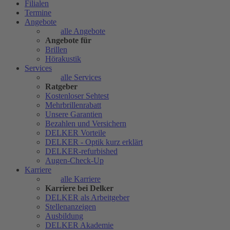
Filialen
Termine
Angebote
alle Angebote
Angebote für
Brillen
Hörakustik
Services
alle Services
Ratgeber
Kostenloser Sehtest
Mehrbrillenrabatt
Unsere Garantien
Bezahlen und Versichern
DELKER Vorteile
DELKER - Optik kurz erklärt
DELKER-refurbished
Augen-Check-Up
Karriere
alle Karriere
Karriere bei Delker
DELKER als Arbeitgeber
Stellenanzeigen
Ausbildung
DELKER Akademie