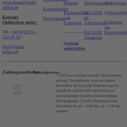
verwaltung@optik-
Kontakt
Stellenanzeigen
Datenschutz
delker.de
Kontaktlinsen
Rücksendung
DELKER
Widerrufsbe
Kontakt
und
als
Hörsysteme
Onlineshop unter:
Erklärung
Erstattung
Arbeitgeber
zur
Tel.:
+49 (0)6351 –
DELKER
Barrierefreih
122 30 10
Akademie
Vertrag
shop@optik-
widerrufen
delker.de
Zahlungsmethoden
Versandpartner
* Alle Preise verstehen sich inkl. Mehrwertsteuer
und zzgl. Versandkosten, wenn nicht anders
beschrieben.
Im Preis jeder Brillenfassung von
meineBrille und FRAIMS sind bereits zwei
superentspiegelte Einstärken-Kunststoffgläser
(Brechungsindex 1,5) inkl. Hartschicht in den
Glasstärken bis sph +/-6.00 dpt, zyl +/-2.00 dpt
enthalten.