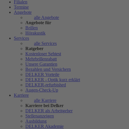
Filialen
Termine
Angebote
alle Angebote
Angebote für
Brillen
Hörakustik
Services
alle Services
Ratgeber
Kostenloser Sehtest
Mehrbrillenrabatt
Unsere Garantien
Bezahlen und Versichern
DELKER Vorteile
DELKER - Optik kurz erklärt
DELKER-refurbished
Augen-Check-Up
Karriere
alle Karriere
Karriere bei Delker
DELKER als Arbeitgeber
Stellenanzeigen
Ausbildung
DELKER Akademie