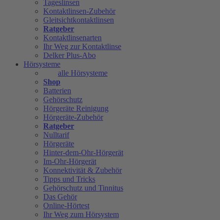
Tageslinsen
Kontaktlinsen-Zubehör
Gleitsichtkontaktlinsen
Ratgeber
Kontaktlinsenarten
Ihr Weg zur Kontaktlinse
Delker Plus-Abo
Hörsysteme
alle Hörsysteme
Shop
Batterien
Gehörschutz
Hörgeräte Reinigung
Hörgeräte-Zubehör
Ratgeber
Nulltarif
Hörgeräte
Hinter-dem-Ohr-Hörgerät
Im-Ohr-Hörgerät
Konnektivität & Zubehör
Tipps und Tricks
Gehörschutz und Tinnitus
Das Gehör
Online-Hörtest
Ihr Weg zum Hörsystem