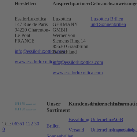
Hersteller:
Ansprechpartner:
Gebrauchsanweisunge
EssilorLuxottica
Luxottica
Luxottica Brillen
147 Rue de Paris
GERMANY
und Sonnenbrillen
94220 Charenton-
GMBH
Le-Pont
Werner von
FRANCE
Siemens Ring 14
85630 Grassbrunn
info@essilorluxottica.com
Deutschland
www.essilorluxottica.com
info@essilorluxottica.com
www.essilorluxottica.com
Unser
Kundenservice
Unternehmen
Informati
Sortiment
Bezahlung
Unternehmen
AGB
Tel.:
06351 122 30
Brillen
0
Versand
Unternehmensnachfolg
Impressum
Sonnenbrillen