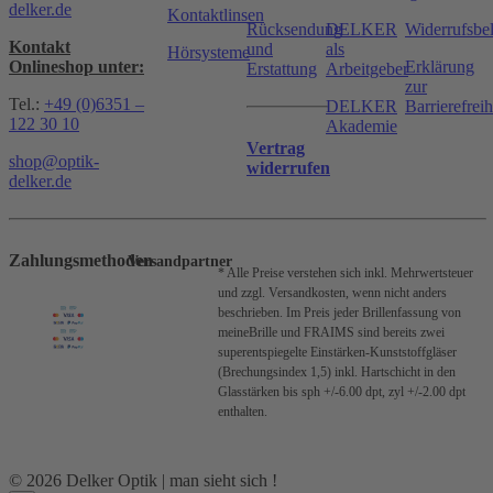
delker.de
Kontaktlinsen
Rücksendung
DELKER
Widerrufsbe
Kontakt
und
als
Hörsysteme
Onlineshop unter:
Erklärung
Erstattung
Arbeitgeber
zur
Tel.:
+49 (0)6351 –
DELKER
Barrierefreih
122 30 10
Akademie
Vertrag
shop@optik-
widerrufen
delker.de
Zahlungsmethoden
Versandpartner
* Alle Preise verstehen sich inkl. Mehrwertsteuer
und zzgl. Versandkosten, wenn nicht anders
beschrieben.
Im Preis jeder Brillenfassung von
meineBrille und FRAIMS sind bereits zwei
superentspiegelte Einstärken-Kunststoffgläser
(Brechungsindex 1,5) inkl. Hartschicht in den
Glasstärken bis sph +/-6.00 dpt, zyl +/-2.00 dpt
enthalten.
© 2026 Delker Optik | man sieht sich !