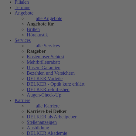
Filialen
Termine
Angebote
alle Angebote
Angebote für
Brillen
Hörakustik
Services
alle Services
Ratgeber
Kostenloser Sehtest
Mehrbrillenrabatt
Unsere Garantien
Bezahlen und Versichern
DELKER Vorteile
DELKER - Optik kurz erklärt
DELKER-refurbished
Augen-Check-Up
Karriere
alle Karriere
Karriere bei Delker
DELKER als Arbeitgeber
Stellenanzeigen
Ausbildung
DELKER Akademie