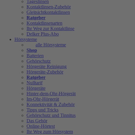
Tageslinsen
Kontaktlinsen-Zubehör
Gleitsichtkontaktlinsen
Ratgeber
Kontaktlinsenarten
Ihr Weg zur Kontaktlinse
Delker Plus-Abo
Hörsysteme
alle Hörsysteme
Shop
Batterien
Gehörschutz
Hörgeräte Reinigung
Hörgeräte-Zubehör
Ratgeber
Nulltarif
Hörgeräte
Hinter-dem-Ohr-Hörgerät
Im-Ohr-Hörgerät
Konnektivität & Zubehör
Tipps und Tricks
Gehörschutz und Tinnitus
Das Gehör
Online-Hörtest
Ihr Weg zum Hörsystem