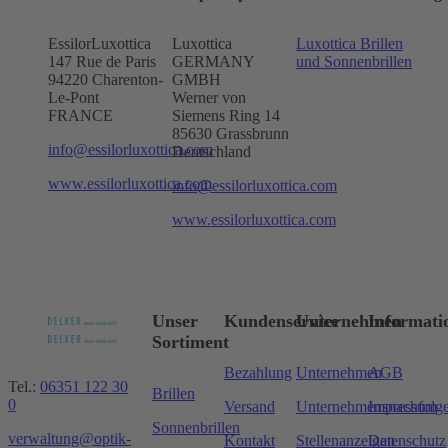
EssilorLuxottica
Luxottica
Luxottica Brillen
147 Rue de Paris
GERMANY
und Sonnenbrillen
94220 Charenton-
GMBH
Le-Pont
Werner von
FRANCE
Siemens Ring 14
85630 Grassbrunn
info@essilorluxottica.com
Deutschland
www.essilorluxottica.com
info@essilorluxottica.com
www.essilorluxottica.com
Unser
Kundenservice
Unternehmen
Informati
Sortiment
Bezahlung
Unternehmen
AGB
Tel.:
06351 122 30
Brillen
0
Versand
Unternehmensnachfolg
Impressum
Sonnenbrillen
verwaltung@optik-
Kontakt
Stellenanzeigen
Datenschutz