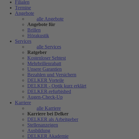
Filialen
Termine
Angebote
alle Angebote
Angebote für
Brillen
Hörakustik
Services
alle Services
Ratgeber
Kostenloser Sehtest
Mehrbrillenrabatt
Unsere Garantien
Bezahlen und Versichern
DELKER Vorteile
DELKER - Optik kurz erklärt
DELKER-refurbished
Augen-Check-Up
Karriere
alle Karriere
Karriere bei Delker
DELKER als Arbeitgeber
Stellenanzeigen
Ausbildung
DELKER Akademie