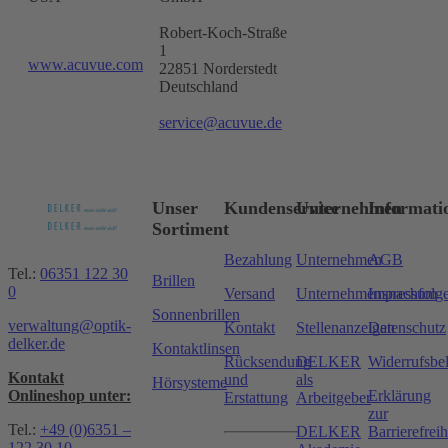
Robert-Koch-Straße
1
www.acuvue.com
22851 Norderstedt
Deutschland
service@acuvue.de
Unser
Kundenservice
Unternehmen
Informati
Sortiment
Bezahlung
Unternehmen
AGB
Tel.:
06351 122 30
Brillen
0
Versand
Unternehmensnachfolg
Impressum
Sonnenbrillen
verwaltung@optik-
Kontakt
Stellenanzeigen
Datenschutz
delker.de
Kontaktlinsen
Rücksendung
DELKER
Widerrufsbe
Kontakt
und
als
Hörsysteme
Onlineshop unter:
Erklärung
Erstattung
Arbeitgeber
zur
Tel.:
+49 (0)6351 –
DELKER
Barrierefreih
122 30 10