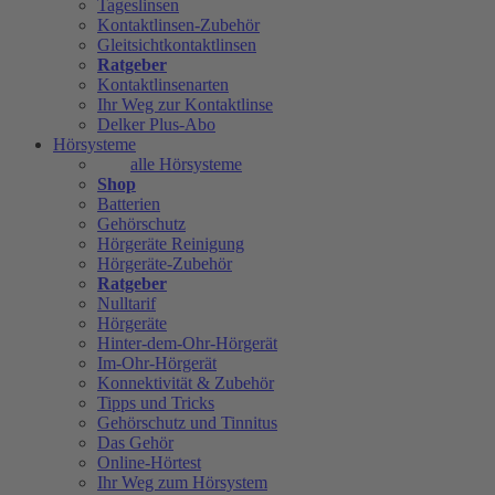
Tageslinsen
Kontaktlinsen-Zubehör
Gleitsichtkontaktlinsen
Ratgeber
Kontaktlinsenarten
Ihr Weg zur Kontaktlinse
Delker Plus-Abo
Hörsysteme
alle Hörsysteme
Shop
Batterien
Gehörschutz
Hörgeräte Reinigung
Hörgeräte-Zubehör
Ratgeber
Nulltarif
Hörgeräte
Hinter-dem-Ohr-Hörgerät
Im-Ohr-Hörgerät
Konnektivität & Zubehör
Tipps und Tricks
Gehörschutz und Tinnitus
Das Gehör
Online-Hörtest
Ihr Weg zum Hörsystem