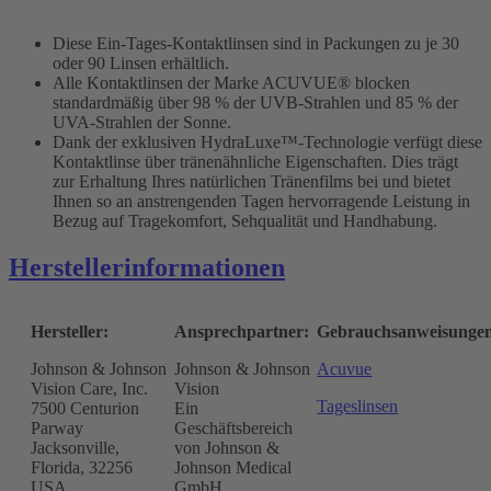
Diese Ein-Tages-Kontaktlinsen sind in Packungen zu je 30
oder 90 Linsen erhältlich.
Alle Kontaktlinsen der Marke ACUVUE® blocken
standardmäßig über 98 % der UVB-Strahlen und 85 % der
UVA-Strahlen der Sonne.
Dank der exklusiven HydraLuxe™-Technologie verfügt diese
Kontaktlinse über tränenähnliche Eigenschaften. Dies trägt
zur Erhaltung Ihres natürlichen Tränenfilms bei und bietet
Ihnen so an anstrengenden Tagen hervorragende Leistung in
Bezug auf Tragekomfort, Sehqualität und Handhabung.
Herstellerinformationen
Hersteller:
Ansprechpartner:
Gebrauchsanweisunge
Johnson & Johnson
Johnson & Johnson
Acuvue
Vision Care, Inc.
Vision
Tageslinsen
7500 Centurion
Ein
Parway
Geschäftsbereich
Jacksonville,
von Johnson &
Florida, 32256
Johnson Medical
USA
GmbH