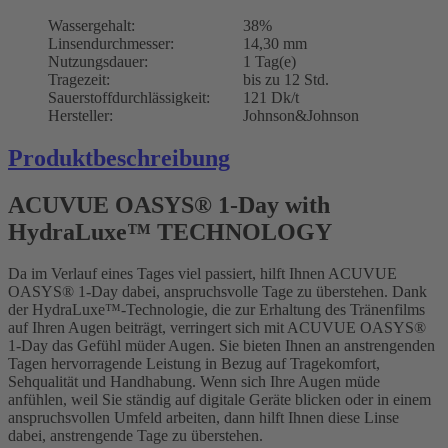
Wassergehalt:
38%
Linsendurchmesser:
14,30 mm
Nutzungsdauer:
1 Tag(e)
Tragezeit:
bis zu 12 Std.
Sauerstoffdurchlässigkeit:
121 Dk/t
Hersteller:
Johnson&Johnson
Produktbeschreibung
ACUVUE OASYS® 1-Day with
HydraLuxe™ TECHNOLOGY
Da im Verlauf eines Tages viel passiert, hilft Ihnen ACUVUE
OASYS® 1-Day dabei, anspruchsvolle Tage zu überstehen. Dank
der HydraLuxe™-Technologie, die zur Erhaltung des Tränenfilms
auf Ihren Augen beiträgt, verringert sich mit ACUVUE OASYS®
1-Day das Gefühl müder Augen. Sie bieten Ihnen an anstrengenden
Tagen hervorragende Leistung in Bezug auf Tragekomfort,
Sehqualität und Handhabung. Wenn sich Ihre Augen müde
anfühlen, weil Sie ständig auf digitale Geräte blicken oder in einem
anspruchsvollen Umfeld arbeiten, dann hilft Ihnen diese Linse
dabei, anstrengende Tage zu überstehen.