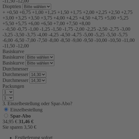
-11,50
-12,00
Dioptrien
+
+0,50
+0,75
+1,00
+1,25
+1,50
+1,75
+2,00
+2,25
+2,50
+2,75
+3,00
+3,25
+3,50
+3,75
+4,00
+4,25
+4,50
+4,75
+5,00
+5,25
+5,50
+5,75
+6,00
+6,50
+7,00
+7,50
+8,00
-
-0,50
-0,75
-1,00
-1,25
-1,50
-1,75
-2,00
-2,25
-2,50
-2,75
-3,00
-3,25
-3,50
-3,75
-4,00
-4,25
-4,50
-4,75
-5,00
-5,25
-5,50
-5,75
-6,00
-6,50
-7,00
-7,50
-8,00
-8,50
-9,00
-9,50
-10,00
-10,50
-11,00
-11,50
-12,00
Basiskurve
Basiskurve
Basiskurve
Durchmesser
Durchmesser
Durchmesser
Packungen
3. Einzelbestellung oder Spar-Abo?
Einzelbestellung
Spar-Abo
34,95
€
31,46
€
Sie sparen
3,50
€
Erstlieferung sofort