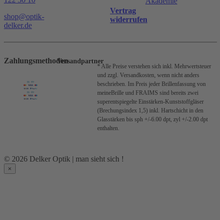
Akademie
Vertrag
shop@optik-
widerrufen
delker.de
Zahlungsmethoden
Versandpartner
* Alle Preise verstehen sich inkl. Mehrwertsteuer
und zzgl. Versandkosten, wenn nicht anders
beschrieben.
Im Preis jeder Brillenfassung von
meineBrille und FRAIMS sind bereits zwei
superentspiegelte Einstärken-Kunststoffgläser
(Brechungsindex 1,5) inkl. Hartschicht in den
Glasstärken bis sph +/-6.00 dpt, zyl +/-2.00 dpt
enthalten.
© 2026 Delker Optik | man sieht sich !
×