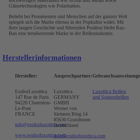
hochwertigen Materialien wie Acetat und Metall sowie
Gläsertechnologien wie Polarisation.
Beliebt bei Prominenten und Menschen auf der ganzen Welt
spiegelt sich die Marke ebenso in der Popkultur wider. Mit
ihrer langen Geschichte und führenden Position bleibt Ray-
Ban eine trendsetzende Marke in der Brillenindustrie.
Herstellerinformationen
Hersteller:
Ansprechpartner:
Gebrauchsanweisunge
EssilorLuxottica
Luxottica
Luxottica Brillen
147 Rue de Paris
GERMANY
und Sonnenbrillen
94220 Charenton-
GMBH
Le-Pont
Werner von
FRANCE
Siemens Ring 14
85630 Grassbrunn
info@essilorluxottica.com
Deutschland
www.essilorluxottica.com
info@essilorluxottica.com