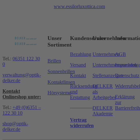
www.essilorluxottica.com
Unser
Kundenservice
Unternehmen
Informati
Sortiment
Bezahlung
Unternehmen
AGB
Tel.:
06351 122 30
Brillen
0
Versand
Unternehmensnachfolg
Impressum
Sonnenbrillen
verwaltung@optik-
Kontakt
Stellenanzeigen
Datenschutz
delker.de
Kontaktlinsen
Rücksendung
DELKER
Widerrufsbe
Kontakt
und
als
Hörsysteme
Onlineshop unter:
Erklärung
Erstattung
Arbeitgeber
zur
Tel.:
+49 (0)6351 –
DELKER
Barrierefreih
122 30 10
Akademie
Vertrag
shop@optik-
widerrufen
delker.de