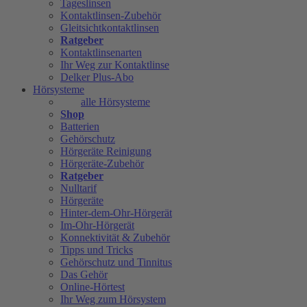
Tageslinsen
Kontaktlinsen-Zubehör
Gleitsichtkontaktlinsen
Ratgeber
Kontaktlinsenarten
Ihr Weg zur Kontaktlinse
Delker Plus-Abo
Hörsysteme
alle Hörsysteme
Shop
Batterien
Gehörschutz
Hörgeräte Reinigung
Hörgeräte-Zubehör
Ratgeber
Nulltarif
Hörgeräte
Hinter-dem-Ohr-Hörgerät
Im-Ohr-Hörgerät
Konnektivität & Zubehör
Tipps und Tricks
Gehörschutz und Tinnitus
Das Gehör
Online-Hörtest
Ihr Weg zum Hörsystem