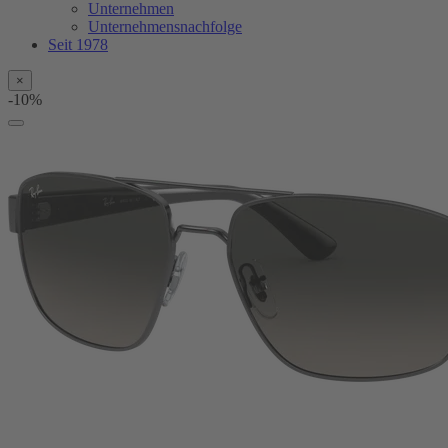
Unternehmen
Unternehmensnachfolge
Seit 1978
×
-10%