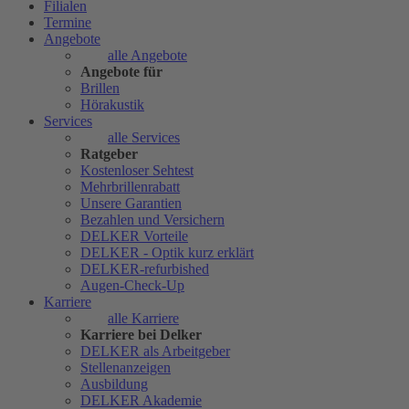
Filialen
Termine
Angebote
alle Angebote
Angebote für
Brillen
Hörakustik
Services
alle Services
Ratgeber
Kostenloser Sehtest
Mehrbrillenrabatt
Unsere Garantien
Bezahlen und Versichern
DELKER Vorteile
DELKER - Optik kurz erklärt
DELKER-refurbished
Augen-Check-Up
Karriere
alle Karriere
Karriere bei Delker
DELKER als Arbeitgeber
Stellenanzeigen
Ausbildung
DELKER Akademie