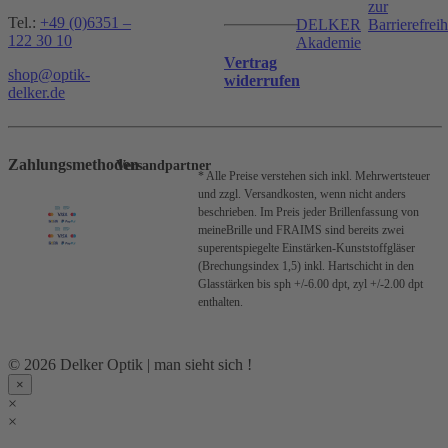
zur
Tel.:
+49 (0)6351 –
DELKER
Barrierefreih
122 30 10
Akademie
Vertrag
shop@optik-
widerrufen
delker.de
Zahlungsmethoden
Versandpartner
* Alle Preise verstehen sich inkl. Mehrwertsteuer
und zzgl. Versandkosten, wenn nicht anders
beschrieben.
Im Preis jeder Brillenfassung von
meineBrille und FRAIMS sind bereits zwei
superentspiegelte Einstärken-Kunststoffgläser
(Brechungsindex 1,5) inkl. Hartschicht in den
Glasstärken bis sph +/-6.00 dpt, zyl +/-2.00 dpt
enthalten.
© 2026 Delker Optik | man sieht sich !
×
×
×