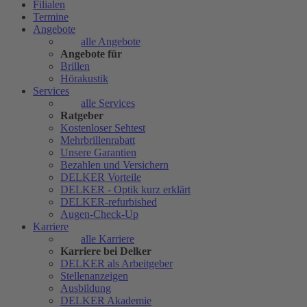
Filialen
Termine
Angebote
alle Angebote
Angebote für
Brillen
Hörakustik
Services
alle Services
Ratgeber
Kostenloser Sehtest
Mehrbrillenrabatt
Unsere Garantien
Bezahlen und Versichern
DELKER Vorteile
DELKER - Optik kurz erklärt
DELKER-refurbished
Augen-Check-Up
Karriere
alle Karriere
Karriere bei Delker
DELKER als Arbeitgeber
Stellenanzeigen
Ausbildung
DELKER Akademie