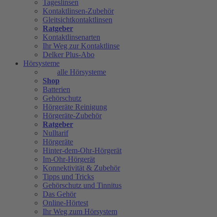
Tageslinsen
Kontaktlinsen-Zubehör
Gleitsichtkontaktlinsen
Ratgeber
Kontaktlinsenarten
Ihr Weg zur Kontaktlinse
Delker Plus-Abo
Hörsysteme
alle Hörsysteme
Shop
Batterien
Gehörschutz
Hörgeräte Reinigung
Hörgeräte-Zubehör
Ratgeber
Nulltarif
Hörgeräte
Hinter-dem-Ohr-Hörgerät
Im-Ohr-Hörgerät
Konnektivität & Zubehör
Tipps und Tricks
Gehörschutz und Tinnitus
Das Gehör
Online-Hörtest
Ihr Weg zum Hörsystem