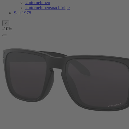
Unternehmen
Unternehmensnachfolge
Seit 1978
×
-10%