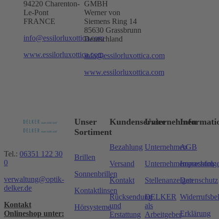
94220 Charenton-
GMBH
Le-Pont
Werner von
FRANCE
Siemens Ring 14
85630 Grassbrunn
info@essilorluxottica.com
Deutschland
www.essilorluxottica.com
info@essilorluxottica.com
www.essilorluxottica.com
Unser
Kundenservice
Unternehmen
Informati
Sortiment
Bezahlung
Unternehmen
AGB
Tel.:
06351 122 30
Brillen
0
Versand
Unternehmensnachfolg
Impressum
Sonnenbrillen
verwaltung@optik-
Kontakt
Stellenanzeigen
Datenschutz
delker.de
Kontaktlinsen
Rücksendung
DELKER
Widerrufsbe
Kontakt
und
als
Hörsysteme
Onlineshop unter:
Erklärung
Erstattung
Arbeitgeber