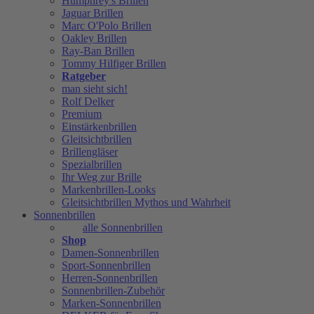
Humphrey's Brillen
Jaguar Brillen
Marc O'Polo Brillen
Oakley Brillen
Ray-Ban Brillen
Tommy Hilfiger Brillen
Ratgeber
man sieht sich!
Rolf Delker
Premium
Einstärkenbrillen
Gleitsichtbrillen
Brillengläser
Spezialbrillen
Ihr Weg zur Brille
Markenbrillen-Looks
Gleitsichtbrillen Mythos und Wahrheit
Sonnenbrillen
alle Sonnenbrillen
Shop
Damen-Sonnenbrillen
Sport-Sonnenbrillen
Herren-Sonnenbrillen
Sonnenbrillen-Zubehör
Marken-Sonnenbrillen