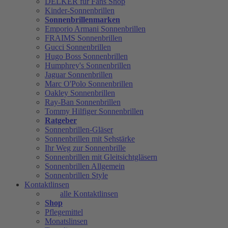
DELKER für Fans Shop
Kinder-Sonnenbrillen
Sonnenbrillenmarken
Emporio Armani Sonnenbrillen
FRAIMS Sonnenbrillen
Gucci Sonnenbrillen
Hugo Boss Sonnenbrillen
Humphrey's Sonnenbrillen
Jaguar Sonnenbrillen
Marc O'Polo Sonnenbrillen
Oakley Sonnenbrillen
Ray-Ban Sonnenbrillen
Tommy Hilfiger Sonnenbrillen
Ratgeber
Sonnenbrillen-Gläser
Sonnenbrillen mit Sehstärke
Ihr Weg zur Sonnenbrille
Sonnenbrillen mit Gleitsichtgläsern
Sonnenbrillen Allgemein
Sonnenbrillen Style
Kontaktlinsen
alle Kontaktlinsen
Shop
Pflegemittel
Monatslinsen