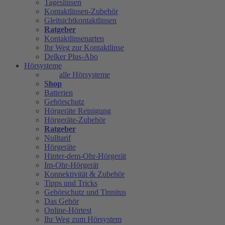
Tageslinsen
Kontaktlinsen-Zubehör
Gleitsichtkontaktlinsen
Ratgeber
Kontaktlinsenarten
Ihr Weg zur Kontaktlinse
Delker Plus-Abo
Hörsysteme
alle Hörsysteme
Shop
Batterien
Gehörschutz
Hörgeräte Reinigung
Hörgeräte-Zubehör
Ratgeber
Nulltarif
Hörgeräte
Hinter-dem-Ohr-Hörgerät
Im-Ohr-Hörgerät
Konnektivität & Zubehör
Tipps und Tricks
Gehörschutz und Tinnitus
Das Gehör
Online-Hörtest
Ihr Weg zum Hörsystem