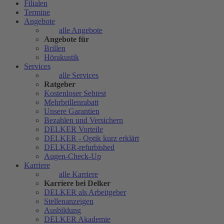
Filialen
Termine
Angebote
alle Angebote
Angebote für
Brillen
Hörakustik
Services
alle Services
Ratgeber
Kostenloser Sehtest
Mehrbrillenrabatt
Unsere Garantien
Bezahlen und Versichern
DELKER Vorteile
DELKER - Optik kurz erklärt
DELKER-refurbished
Augen-Check-Up
Karriere
alle Karriere
Karriere bei Delker
DELKER als Arbeitgeber
Stellenanzeigen
Ausbildung
DELKER Akademie