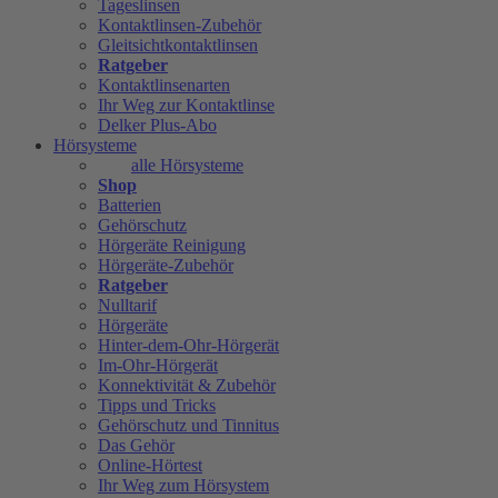
Tageslinsen
Kontaktlinsen-Zubehör
Gleitsichtkontaktlinsen
Ratgeber
Kontaktlinsenarten
Ihr Weg zur Kontaktlinse
Delker Plus-Abo
Hörsysteme
alle Hörsysteme
Shop
Batterien
Gehörschutz
Hörgeräte Reinigung
Hörgeräte-Zubehör
Ratgeber
Nulltarif
Hörgeräte
Hinter-dem-Ohr-Hörgerät
Im-Ohr-Hörgerät
Konnektivität & Zubehör
Tipps und Tricks
Gehörschutz und Tinnitus
Das Gehör
Online-Hörtest
Ihr Weg zum Hörsystem