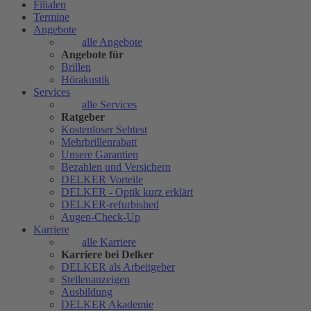
Filialen
Termine
Angebote
alle Angebote
Angebote für
Brillen
Hörakustik
Services
alle Services
Ratgeber
Kostenloser Sehtest
Mehrbrillenrabatt
Unsere Garantien
Bezahlen und Versichern
DELKER Vorteile
DELKER - Optik kurz erklärt
DELKER-refurbished
Augen-Check-Up
Karriere
alle Karriere
Karriere bei Delker
DELKER als Arbeitgeber
Stellenanzeigen
Ausbildung
DELKER Akademie