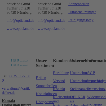
opticland GmbH
opticland GmbH
Sonnenbrillen
Fürther Str. 228
Fürther Str. 228
Ultraschallreiniger
90429 Nürnberg
90429 Nürnberg
Reinigungsspray
info@opticland.de
info@opticland.de
www.opticland.de
www.opticland.de
Unser
Kundenservice
Unternehmen
Informati
Sortiment
Bezahlung
Unternehmen
AGB
Tel.:
06351 122 30
Brillen
0
Versand
Unternehmensnachfolg
Impressum
Sonnenbrillen
verwaltung@optik-
Kontakt
Stellenanzeigen
Datenschutz
delker.de
Kontaktlinsen
Rücksendung
DELKER
Widerrufsbe
Kontakt
und
als
Hörsysteme
Onlineshop unter:
Erklärung
Erstattung
Arbeitgeber