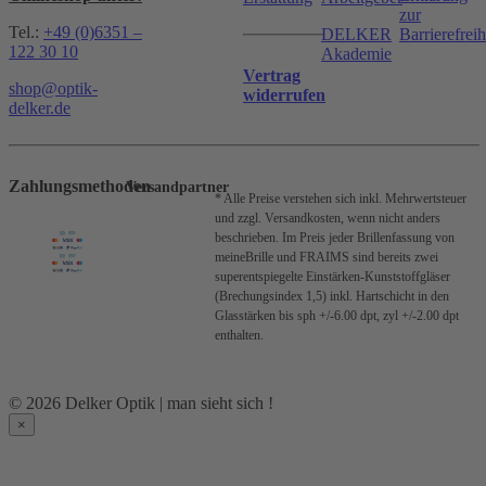
zur
Tel.:
+49 (0)6351 –
DELKER
Barrierefreih
122 30 10
Akademie
Vertrag
shop@optik-
widerrufen
delker.de
Zahlungsmethoden
Versandpartner
* Alle Preise verstehen sich inkl. Mehrwertsteuer
und zzgl. Versandkosten, wenn nicht anders
beschrieben.
Im Preis jeder Brillenfassung von
meineBrille und FRAIMS sind bereits zwei
superentspiegelte Einstärken-Kunststoffgläser
(Brechungsindex 1,5) inkl. Hartschicht in den
Glasstärken bis sph +/-6.00 dpt, zyl +/-2.00 dpt
enthalten.
© 2026 Delker Optik | man sieht sich !
×