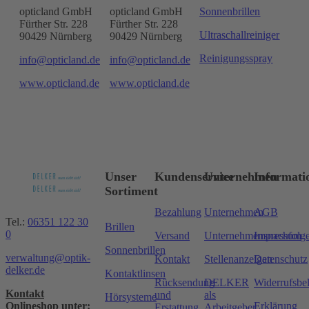
opticland GmbH
opticland GmbH
Sonnenbrillen
Fürther Str. 228
Fürther Str. 228
Ultraschallreiniger
90429 Nürnberg
90429 Nürnberg
Reinigungsspray
info@opticland.de
info@opticland.de
www.opticland.de
www.opticland.de
Unser
Kundenservice
Unternehmen
Informati
Sortiment
Bezahlung
Unternehmen
AGB
Tel.:
06351 122 30
Brillen
0
Versand
Unternehmensnachfolg
Impressum
Sonnenbrillen
verwaltung@optik-
Kontakt
Stellenanzeigen
Datenschutz
delker.de
Kontaktlinsen
Rücksendung
DELKER
Widerrufsbe
Kontakt
und
als
Hörsysteme
Onlineshop unter:
Erklärung
Erstattung
Arbeitgeber