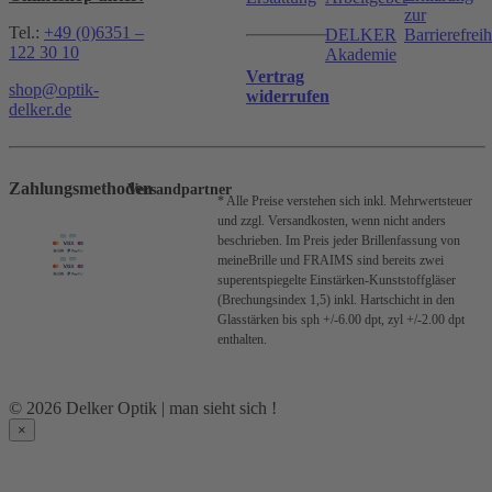
zur
Tel.:
+49 (0)6351 –
DELKER
Barrierefreih
122 30 10
Akademie
Vertrag
shop@optik-
widerrufen
delker.de
Zahlungsmethoden
Versandpartner
* Alle Preise verstehen sich inkl. Mehrwertsteuer
und zzgl. Versandkosten, wenn nicht anders
beschrieben.
Im Preis jeder Brillenfassung von
meineBrille und FRAIMS sind bereits zwei
superentspiegelte Einstärken-Kunststoffgläser
(Brechungsindex 1,5) inkl. Hartschicht in den
Glasstärken bis sph +/-6.00 dpt, zyl +/-2.00 dpt
enthalten.
© 2026 Delker Optik | man sieht sich !
×