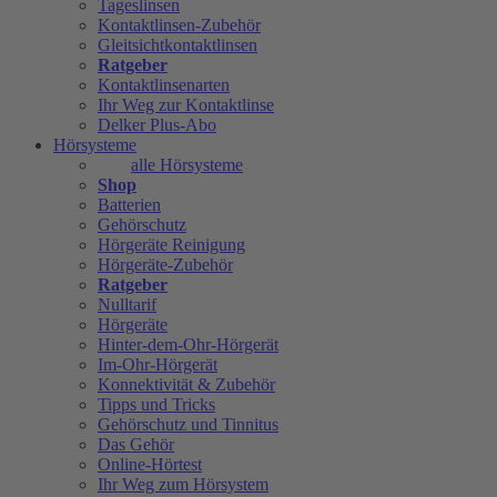
Tageslinsen
Kontaktlinsen-Zubehör
Gleitsichtkontaktlinsen
Ratgeber
Kontaktlinsenarten
Ihr Weg zur Kontaktlinse
Delker Plus-Abo
Hörsysteme
alle Hörsysteme
Shop
Batterien
Gehörschutz
Hörgeräte Reinigung
Hörgeräte-Zubehör
Ratgeber
Nulltarif
Hörgeräte
Hinter-dem-Ohr-Hörgerät
Im-Ohr-Hörgerät
Konnektivität & Zubehör
Tipps und Tricks
Gehörschutz und Tinnitus
Das Gehör
Online-Hörtest
Ihr Weg zum Hörsystem