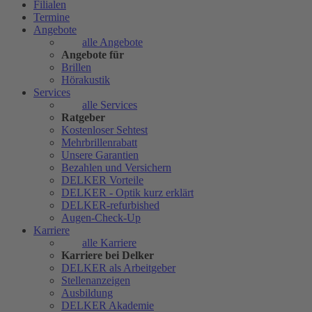
Filialen
Termine
Angebote
alle Angebote
Angebote für
Brillen
Hörakustik
Services
alle Services
Ratgeber
Kostenloser Sehtest
Mehrbrillenrabatt
Unsere Garantien
Bezahlen und Versichern
DELKER Vorteile
DELKER - Optik kurz erklärt
DELKER-refurbished
Augen-Check-Up
Karriere
alle Karriere
Karriere bei Delker
DELKER als Arbeitgeber
Stellenanzeigen
Ausbildung
DELKER Akademie