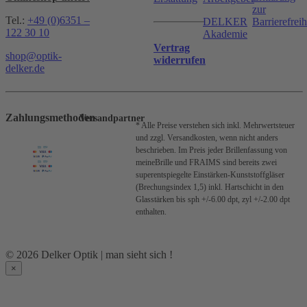
zur
Tel.:
+49 (0)6351 –
DELKER
Barrierefreih
122 30 10
Akademie
Vertrag
shop@optik-
widerrufen
delker.de
Zahlungsmethoden
Versandpartner
* Alle Preise verstehen sich inkl. Mehrwertsteuer
und zzgl. Versandkosten, wenn nicht anders
beschrieben.
Im Preis jeder Brillenfassung von
meineBrille und FRAIMS sind bereits zwei
superentspiegelte Einstärken-Kunststoffgläser
(Brechungsindex 1,5) inkl. Hartschicht in den
Glasstärken bis sph +/-6.00 dpt, zyl +/-2.00 dpt
enthalten.
© 2026 Delker Optik | man sieht sich !
×