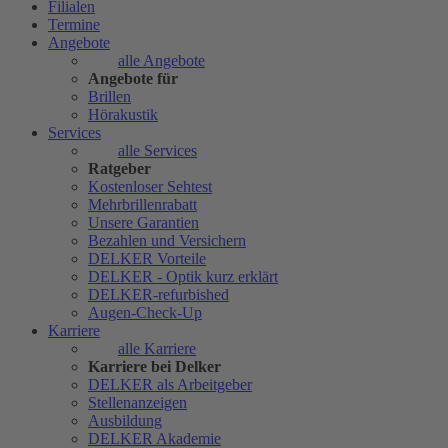
Filialen
Termine
Angebote
alle Angebote
Angebote für
Brillen
Hörakustik
Services
alle Services
Ratgeber
Kostenloser Sehtest
Mehrbrillenrabatt
Unsere Garantien
Bezahlen und Versichern
DELKER Vorteile
DELKER - Optik kurz erklärt
DELKER-refurbished
Augen-Check-Up
Karriere
alle Karriere
Karriere bei Delker
DELKER als Arbeitgeber
Stellenanzeigen
Ausbildung
DELKER Akademie