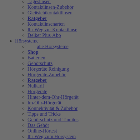
Tageslinsen
Kontaktlinsen-Zubehör
Gleitsichtkontaktlinsen
Ratgeber
Kontaktlinsenarten
Ihr Weg zur Kontaktlinse
Delker Plus-Abo
Hörsysteme
alle Hörsysteme
Shop
Batterien
Gehörschutz
Hörgeräte Reinigung
Hörgeräte-Zubehör
Ratgeber
Nulltarif
Hörgeräte
Hinter-dem-Ohr-Hörgerät
Im-Ohr-Hörgerät
Konnektivität & Zubehör
Tipps und Tricks
Gehörschutz und Tinnitus
Das Gehör
Online-Hörtest
Ihr Weg zum Hörsystem