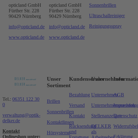
opticland GmbH
opticland GmbH
Sonnenbrillen
Fürther Str. 228
Fürther Str. 228
Ultraschallreiniger
90429 Nürnberg
90429 Nürnberg
Reinigungsspray
info@opticland.de
info@opticland.de
www.opticland.de
www.opticland.de
Unser
Kundenservice
Unternehmen
Informati
Sortiment
Bezahlung
Unternehmen
AGB
Tel.:
06351 122 30
Brillen
0
Versand
Unternehmensnachfolg
Impressum
Sonnenbrillen
verwaltung@optik-
Kontakt
Stellenanzeigen
Datenschutz
delker.de
Kontaktlinsen
Rücksendung
DELKER
Widerrufsbe
Kontakt
und
als
Hörsysteme
Onlineshop unter:
Erklärung
Erstattung
Arbeitgeber