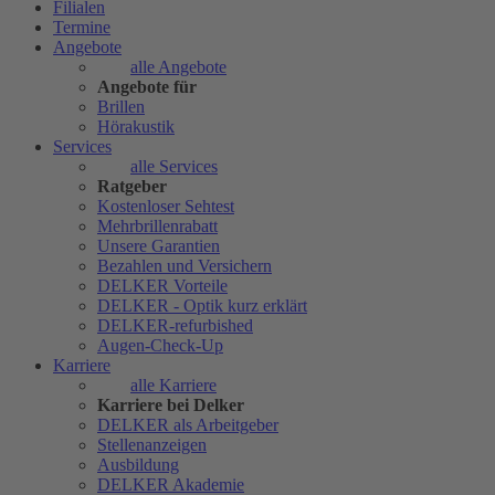
Filialen
Termine
Angebote
alle Angebote
Angebote für
Brillen
Hörakustik
Services
alle Services
Ratgeber
Kostenloser Sehtest
Mehrbrillenrabatt
Unsere Garantien
Bezahlen und Versichern
DELKER Vorteile
DELKER - Optik kurz erklärt
DELKER-refurbished
Augen-Check-Up
Karriere
alle Karriere
Karriere bei Delker
DELKER als Arbeitgeber
Stellenanzeigen
Ausbildung
DELKER Akademie