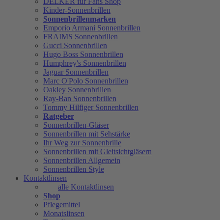
DELKER für Fans Shop
Kinder-Sonnenbrillen
Sonnenbrillenmarken
Emporio Armani Sonnenbrillen
FRAIMS Sonnenbrillen
Gucci Sonnenbrillen
Hugo Boss Sonnenbrillen
Humphrey's Sonnenbrillen
Jaguar Sonnenbrillen
Marc O'Polo Sonnenbrillen
Oakley Sonnenbrillen
Ray-Ban Sonnenbrillen
Tommy Hilfiger Sonnenbrillen
Ratgeber
Sonnenbrillen-Gläser
Sonnenbrillen mit Sehstärke
Ihr Weg zur Sonnenbrille
Sonnenbrillen mit Gleitsichtgläsern
Sonnenbrillen Allgemein
Sonnenbrillen Style
Kontaktlinsen
alle Kontaktlinsen
Shop
Pflegemittel
Monatslinsen