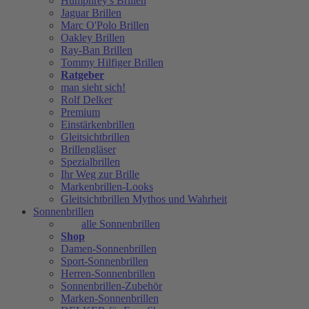
Humphrey's Brillen
Jaguar Brillen
Marc O'Polo Brillen
Oakley Brillen
Ray-Ban Brillen
Tommy Hilfiger Brillen
Ratgeber
man sieht sich!
Rolf Delker
Premium
Einstärkenbrillen
Gleitsichtbrillen
Brillengläser
Spezialbrillen
Ihr Weg zur Brille
Markenbrillen-Looks
Gleitsichtbrillen Mythos und Wahrheit
Sonnenbrillen
alle Sonnenbrillen
Shop
Damen-Sonnenbrillen
Sport-Sonnenbrillen
Herren-Sonnenbrillen
Sonnenbrillen-Zubehör
Marken-Sonnenbrillen