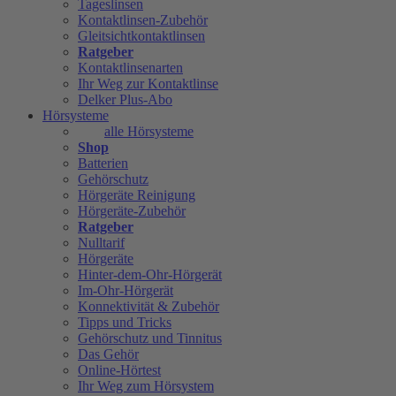
Tageslinsen
Kontaktlinsen-Zubehör
Gleitsichtkontaktlinsen
Ratgeber
Kontaktlinsenarten
Ihr Weg zur Kontaktlinse
Delker Plus-Abo
Hörsysteme
alle Hörsysteme
Shop
Batterien
Gehörschutz
Hörgeräte Reinigung
Hörgeräte-Zubehör
Ratgeber
Nulltarif
Hörgeräte
Hinter-dem-Ohr-Hörgerät
Im-Ohr-Hörgerät
Konnektivität & Zubehör
Tipps und Tricks
Gehörschutz und Tinnitus
Das Gehör
Online-Hörtest
Ihr Weg zum Hörsystem