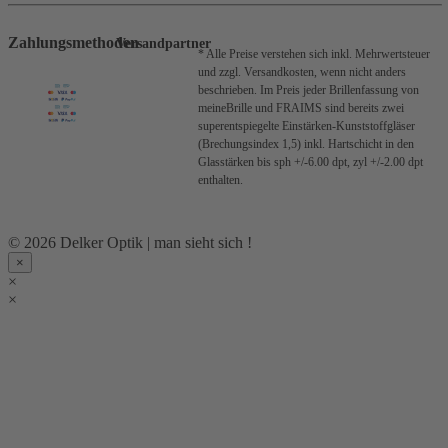
Zahlungsmethoden
Versandpartner
* Alle Preise verstehen sich inkl. Mehrwertsteuer
und zzgl. Versandkosten, wenn nicht anders
beschrieben.
Im Preis jeder Brillenfassung von
meineBrille und FRAIMS sind bereits zwei
superentspiegelte Einstärken-Kunststoffgläser
(Brechungsindex 1,5) inkl. Hartschicht in den
Glasstärken bis sph +/-6.00 dpt, zyl +/-2.00 dpt
enthalten.
© 2026 Delker Optik | man sieht sich !
×
×
×