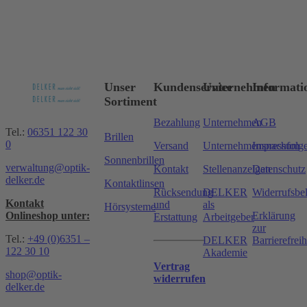
Unser
Kundenservice
Unternehmen
Informati
Sortiment
Bezahlung
Unternehmen
AGB
Tel.:
06351 122 30
Brillen
0
Versand
Unternehmensnachfolg
Impressum
Sonnenbrillen
verwaltung@optik-
Kontakt
Stellenanzeigen
Datenschutz
delker.de
Kontaktlinsen
Rücksendung
DELKER
Widerrufsbe
Kontakt
und
als
Hörsysteme
Onlineshop unter:
Erklärung
Erstattung
Arbeitgeber
zur
Tel.:
+49 (0)6351 –
DELKER
Barrierefreih
122 30 10
Akademie
Vertrag
shop@optik-
widerrufen
delker.de