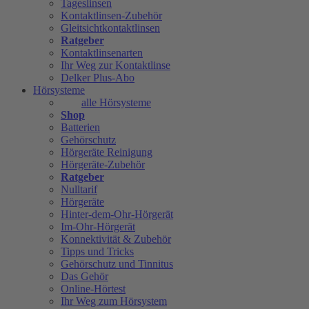
Tageslinsen
Kontaktlinsen-Zubehör
Gleitsichtkontaktlinsen
Ratgeber
Kontaktlinsenarten
Ihr Weg zur Kontaktlinse
Delker Plus-Abo
Hörsysteme
alle Hörsysteme
Shop
Batterien
Gehörschutz
Hörgeräte Reinigung
Hörgeräte-Zubehör
Ratgeber
Nulltarif
Hörgeräte
Hinter-dem-Ohr-Hörgerät
Im-Ohr-Hörgerät
Konnektivität & Zubehör
Tipps und Tricks
Gehörschutz und Tinnitus
Das Gehör
Online-Hörtest
Ihr Weg zum Hörsystem