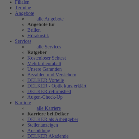
Filialen
Termine
Angebote
alle Angebote
Angebote für
Brillen
Hörakustik
Services
alle Services
Ratgeber
Kostenloser Sehtest
Mehrbrillenrabatt
Unsere Garantien
Bezahlen und Versichern
DELKER Vorteile
DELKER - Optik kurz erklärt
DELKER-refurbished
Augen-Check-Up
Karriere
alle Karriere
Karriere bei Delker
DELKER als Arbeitgeber
Stellenanzeigen
Ausbildung
DELKER Akademie