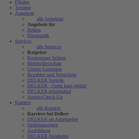
Filialen
Termine
Angebote
alle Angebote
Angebote für
Brillen
Hörakustik
Services
alle Services
Ratgeber
Kostenloser Sehtest
Mehrbrillenrabatt
Unsere Garantien
Bezahlen und Versichern
DELKER Vorteile
DELKER - Optik kurz erklärt
DELKER-refurbished
Augen-Check-Up
Karriere
alle Karriere
Karriere bei Delker
DELKER als Arbeitgeber
Stellenanzeigen
Ausbildung
DELKER Akademie