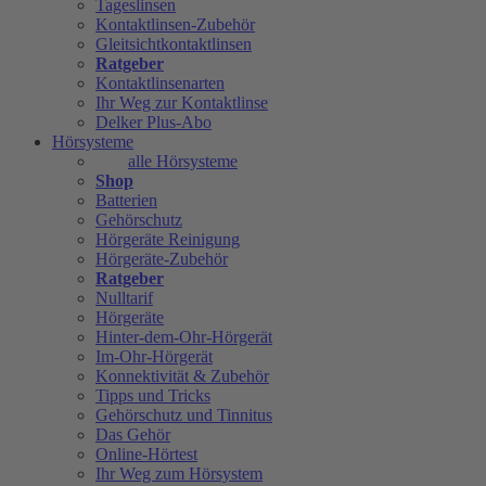
Tageslinsen
Kontaktlinsen-Zubehör
Gleitsichtkontaktlinsen
Ratgeber
Kontaktlinsenarten
Ihr Weg zur Kontaktlinse
Delker Plus-Abo
Hörsysteme
alle Hörsysteme
Shop
Batterien
Gehörschutz
Hörgeräte Reinigung
Hörgeräte-Zubehör
Ratgeber
Nulltarif
Hörgeräte
Hinter-dem-Ohr-Hörgerät
Im-Ohr-Hörgerät
Konnektivität & Zubehör
Tipps und Tricks
Gehörschutz und Tinnitus
Das Gehör
Online-Hörtest
Ihr Weg zum Hörsystem