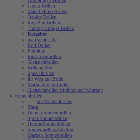
Humphrey's Brillen
Jaguar Brillen
Marc O'Polo Brillen
Oakley Brillen
Ray-Ban Brillen
Tommy Hilfiger Brillen
Ratgeber
man sieht sich!
Rolf Delker
Premium
Einstärkenbrillen
Gleitsichtbrillen
Brillengläser
Spezialbrillen
Ihr Weg zur Brille
Markenbrillen-Looks
Gleitsichtbrillen Mythos und Wahrheit
Sonnenbrillen
alle Sonnenbrillen
Shop
Damen-Sonnenbrillen
Sport-Sonnenbrillen
Herren-Sonnenbrillen
Sonnenbrillen-Zubehör
Marken-Sonnenbrillen