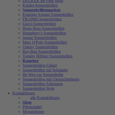
DELKER für Fans Shop
Kinder-Sonnenbrillen
Sonnenbrillenmarken
Emporio Armani Sonnenbrillen
FRAIMS Sonnenbrillen
Gucci Sonnenbrillen
Hugo Boss Sonnenbrillen
Humphrey's Sonnenbrillen
Jaguar Sonnenbrillen
Marc O'Polo Sonnenbrillen
Oakley Sonnenbrillen
Ray-Ban Sonnenbrillen
Tommy Hilfiger Sonnenbrillen
Ratgeber
Sonnenbrillen-Gläser
Sonnenbrillen mit Sehstärke
Ihr Weg zur Sonnenbrille
Sonnenbrillen mit Gleitsichtgläsern
Sonnenbrillen Allgemein
Sonnenbrillen Style
Kontaktlinsen
alle Kontaktlinsen
Shop
Pflegemittel
Monatslinsen