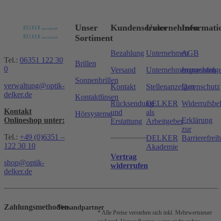
Unser
Kundenservice
Unternehmen
Informati
Sortiment
Bezahlung
Unternehmen
AGB
Tel.:
06351 122 30
Brillen
0
Versand
Unternehmensnachfolg
Impressum
Sonnenbrillen
verwaltung@optik-
Kontakt
Stellenanzeigen
Datenschutz
delker.de
Kontaktlinsen
Rücksendung
DELKER
Widerrufsbe
Kontakt
und
als
Hörsysteme
Onlineshop unter:
Erklärung
Erstattung
Arbeitgeber
zur
Tel.:
+49 (0)6351 –
DELKER
Barrierefreih
122 30 10
Akademie
Vertrag
shop@optik-
widerrufen
delker.de
Zahlungsmethoden
Versandpartner
* Alle Preise verstehen sich inkl. Mehrwertsteuer