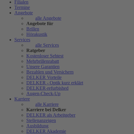
Filialen
Termine
Angebote
alle Angebote
Angebote für
Brillen
Hörakustik
Services
alle Services
Ratgeber
Kostenloser Sehtest
Mehrbrillenrabatt
Unsere Garantien
Bezahlen und Versichern
DELKER Vorteile
DELKER - Optik kurz erklärt
DELKER-refurbished
Augen-Check-Up
Karriere
alle Karriere
Karriere bei Delker
DELKER als Arbeitgeber
Stellenanzeigen
Ausbildung
DELKER Akademie