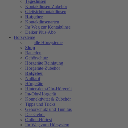
Tageslinsen
Kontaktlinsen-Zubehör
Gleitsichtkontaktlinsen
Ratgeber
Kontaktlinsenarten
Ihr Weg zur Kontaktlinse
Delker Plus-Abo
Hörsysteme
alle Hörsysteme
Shop
Batterien
Gehörschutz
Hörgeräte Reinigung
Hörgeräte-Zubehör
Ratgeber
Nulltarif
Hörgeräte
Hinter-dem-Ohr-Hörgerät
Im-Ohr-Hörgerät
Konnektivität & Zubehör
Tipps und Tricks
Gehörschutz und Tinnitus
Das Gehör
Online-Hörtest
Ihr Weg zum Hörsystem