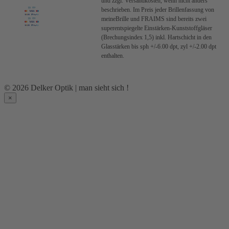
und zzgl. Versandkosten, wenn nicht anders
beschrieben.
Im Preis jeder Brillenfassung von
meineBrille und FRAIMS sind bereits zwei
superentspiegelte Einstärken-Kunststoffgläser
(Brechungsindex 1,5) inkl. Hartschicht in den
Glasstärken bis sph +/-6.00 dpt, zyl +/-2.00 dpt
enthalten.
© 2026 Delker Optik | man sieht sich !
×