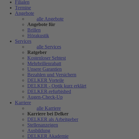
Filialen
Termine
Angebote
alle Angebote
Angebote für
Brillen
Hörakustik
Services
alle Services
Ratgeber
Kostenloser Sehtest
Mehrbrillenrabatt
Unsere Garantien
Bezahlen und Versichern
DELKER Vorteile
DELKER - Optik kurz erklärt
DELKER-refurbished
Augen-Check-Up
Karriere
alle Karriere
Karriere bei Delker
DELKER als Arbeitgeber
Stellenanzeigen
Ausbildung
DELKER Akademie