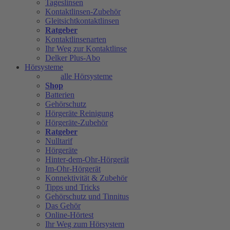
Tageslinsen
Kontaktlinsen-Zubehör
Gleitsichtkontaktlinsen
Ratgeber
Kontaktlinsenarten
Ihr Weg zur Kontaktlinse
Delker Plus-Abo
Hörsysteme
alle Hörsysteme
Shop
Batterien
Gehörschutz
Hörgeräte Reinigung
Hörgeräte-Zubehör
Ratgeber
Nulltarif
Hörgeräte
Hinter-dem-Ohr-Hörgerät
Im-Ohr-Hörgerät
Konnektivität & Zubehör
Tipps und Tricks
Gehörschutz und Tinnitus
Das Gehör
Online-Hörtest
Ihr Weg zum Hörsystem