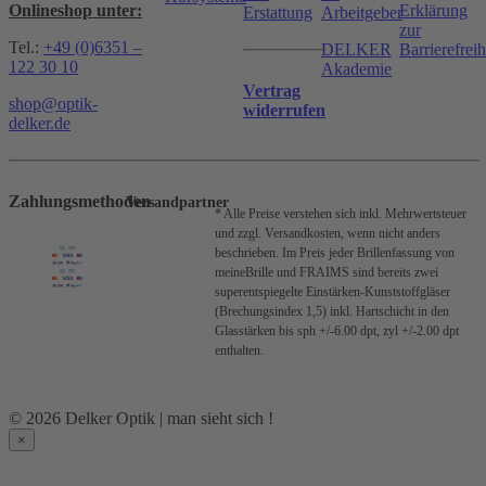
Onlineshop unter:
Erklärung
Erstattung
Arbeitgeber
zur
Tel.:
+49 (0)6351 –
DELKER
Barrierefreih
122 30 10
Akademie
Vertrag
shop@optik-
widerrufen
delker.de
Zahlungsmethoden
Versandpartner
* Alle Preise verstehen sich inkl. Mehrwertsteuer
und zzgl. Versandkosten, wenn nicht anders
beschrieben.
Im Preis jeder Brillenfassung von
meineBrille und FRAIMS sind bereits zwei
superentspiegelte Einstärken-Kunststoffgläser
(Brechungsindex 1,5) inkl. Hartschicht in den
Glasstärken bis sph +/-6.00 dpt, zyl +/-2.00 dpt
enthalten.
© 2026 Delker Optik | man sieht sich !
×