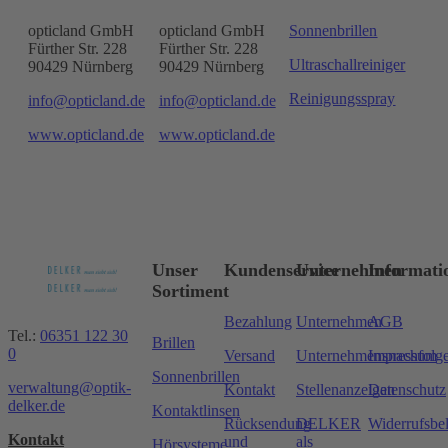
opticland GmbH
opticland GmbH
Sonnenbrillen
Fürther Str. 228
Fürther Str. 228
Ultraschallreiniger
90429 Nürnberg
90429 Nürnberg
Reinigungsspray
info@opticland.de
info@opticland.de
www.opticland.de
www.opticland.de
Unser
Kundenservice
Unternehmen
Informati
Sortiment
Bezahlung
Unternehmen
AGB
Tel.:
06351 122 30
Brillen
0
Versand
Unternehmensnachfolg
Impressum
Sonnenbrillen
verwaltung@optik-
Kontakt
Stellenanzeigen
Datenschutz
delker.de
Kontaktlinsen
Rücksendung
DELKER
Widerrufsbe
Kontakt
und
als
Hörsysteme