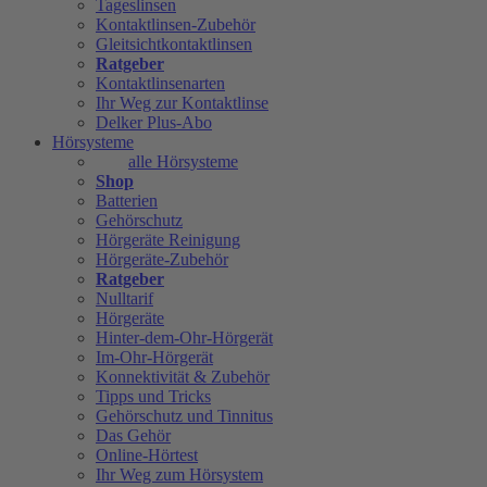
Tageslinsen
Kontaktlinsen-Zubehör
Gleitsichtkontaktlinsen
Ratgeber
Kontaktlinsenarten
Ihr Weg zur Kontaktlinse
Delker Plus-Abo
Hörsysteme
alle Hörsysteme
Shop
Batterien
Gehörschutz
Hörgeräte Reinigung
Hörgeräte-Zubehör
Ratgeber
Nulltarif
Hörgeräte
Hinter-dem-Ohr-Hörgerät
Im-Ohr-Hörgerät
Konnektivität & Zubehör
Tipps und Tricks
Gehörschutz und Tinnitus
Das Gehör
Online-Hörtest
Ihr Weg zum Hörsystem