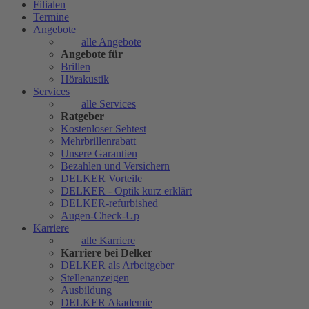
Filialen
Termine
Angebote
alle Angebote
Angebote für
Brillen
Hörakustik
Services
alle Services
Ratgeber
Kostenloser Sehtest
Mehrbrillenrabatt
Unsere Garantien
Bezahlen und Versichern
DELKER Vorteile
DELKER - Optik kurz erklärt
DELKER-refurbished
Augen-Check-Up
Karriere
alle Karriere
Karriere bei Delker
DELKER als Arbeitgeber
Stellenanzeigen
Ausbildung
DELKER Akademie