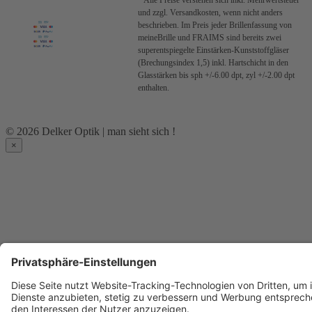
* Alle Preise verstehen sich inkl. Mehrwertsteuer
und zzgl. Versandkosten, wenn nicht anders
beschrieben.
Im Preis jeder Brillenfassung von
meineBrille und FRAIMS sind bereits zwei
superentspiegelte Einstärken-Kunststoffgläser
(Brechungsindex 1,5) inkl. Hartschicht in den
Glasstärken bis sph +/-6.00 dpt, zyl +/-2.00 dpt
enthalten.
© 2026 Delker Optik | man sieht sich !
×