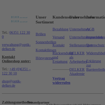
Unser
Kundenservice
Unternehmen
Informati
Sortiment
Bezahlung
Unternehmen
AGB
Tel.:
06351 122 30
Brillen
0
Versand
Unternehmensnachfolg
Impressum
Sonnenbrillen
verwaltung@optik-
Kontakt
Stellenanzeigen
Datenschutz
delker.de
Kontaktlinsen
Rücksendung
DELKER
Widerrufsbe
Kontakt
und
als
Hörsysteme
Onlineshop unter:
Erklärung
Erstattung
Arbeitgeber
zur
Tel.:
+49 (0)6351 –
DELKER
Barrierefreih
122 30 10
Akademie
Vertrag
shop@optik-
widerrufen
delker.de
Zahlungsmethoden
Versandpartner