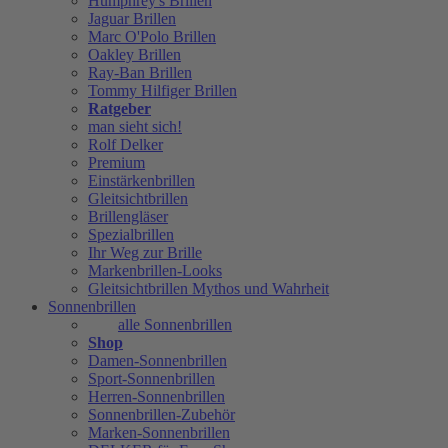
Humphrey's Brillen
Jaguar Brillen
Marc O'Polo Brillen
Oakley Brillen
Ray-Ban Brillen
Tommy Hilfiger Brillen
Ratgeber
man sieht sich!
Rolf Delker
Premium
Einstärkenbrillen
Gleitsichtbrillen
Brillengläser
Spezialbrillen
Ihr Weg zur Brille
Markenbrillen-Looks
Gleitsichtbrillen Mythos und Wahrheit
Sonnenbrillen
alle Sonnenbrillen
Shop
Damen-Sonnenbrillen
Sport-Sonnenbrillen
Herren-Sonnenbrillen
Sonnenbrillen-Zubehör
Marken-Sonnenbrillen