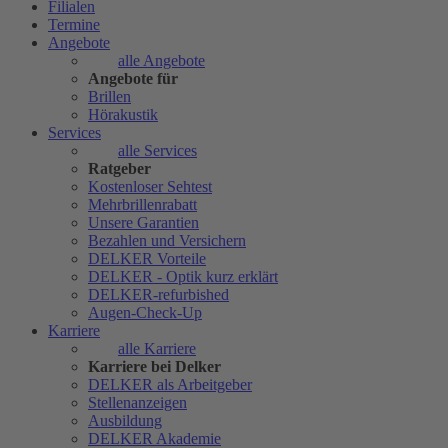
Filialen
Termine
Angebote
alle Angebote
Angebote für
Brillen
Hörakustik
Services
alle Services
Ratgeber
Kostenloser Sehtest
Mehrbrillenrabatt
Unsere Garantien
Bezahlen und Versichern
DELKER Vorteile
DELKER - Optik kurz erklärt
DELKER-refurbished
Augen-Check-Up
Karriere
alle Karriere
Karriere bei Delker
DELKER als Arbeitgeber
Stellenanzeigen
Ausbildung
DELKER Akademie