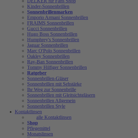
DELKER für Fans Shop
Kinder-Sonnenbrillen
Sonnenbrillenmarken
Emporio Armani Sonnenbrillen
FRAIMS Sonnenbrillen
Gucci Sonnenbrillen
Hugo Boss Sonnenbrillen
Humphrey's Sonnenbrillen
Jaguar Sonnenbrillen
Marc O'Polo Sonnenbrillen
Oakley Sonnenbrillen
Ray-Ban Sonnenbrillen
Tommy Hilfiger Sonnenbrillen
Ratgeber
Sonnenbrillen-Gläser
Sonnenbrillen mit Sehstärke
Ihr Weg zur Sonnenbrille
Sonnenbrillen mit Gleitsichtgläsern
Sonnenbrillen Allgemein
Sonnenbrillen Style
Kontaktlinsen
alle Kontaktlinsen
Shop
Pflegemittel
Monatslinsen