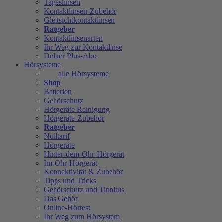
Tageslinsen
Kontaktlinsen-Zubehör
Gleitsichtkontaktlinsen
Ratgeber
Kontaktlinsenarten
Ihr Weg zur Kontaktlinse
Delker Plus-Abo
Hörsysteme
alle Hörsysteme
Shop
Batterien
Gehörschutz
Hörgeräte Reinigung
Hörgeräte-Zubehör
Ratgeber
Nulltarif
Hörgeräte
Hinter-dem-Ohr-Hörgerät
Im-Ohr-Hörgerät
Konnektivität & Zubehör
Tipps und Tricks
Gehörschutz und Tinnitus
Das Gehör
Online-Hörtest
Ihr Weg zum Hörsystem