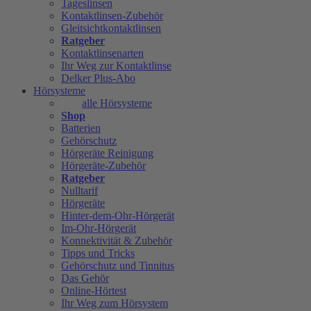
Tageslinsen
Kontaktlinsen-Zubehör
Gleitsichtkontaktlinsen
Ratgeber
Kontaktlinsenarten
Ihr Weg zur Kontaktlinse
Delker Plus-Abo
Hörsysteme
alle Hörsysteme
Shop
Batterien
Gehörschutz
Hörgeräte Reinigung
Hörgeräte-Zubehör
Ratgeber
Nulltarif
Hörgeräte
Hinter-dem-Ohr-Hörgerät
Im-Ohr-Hörgerät
Konnektivität & Zubehör
Tipps und Tricks
Gehörschutz und Tinnitus
Das Gehör
Online-Hörtest
Ihr Weg zum Hörsystem