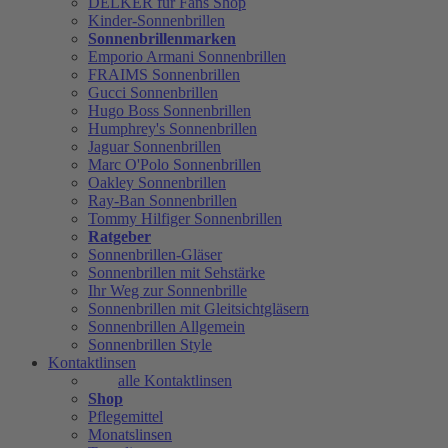
DELKER für Fans Shop
Kinder-Sonnenbrillen
Sonnenbrillenmarken
Emporio Armani Sonnenbrillen
FRAIMS Sonnenbrillen
Gucci Sonnenbrillen
Hugo Boss Sonnenbrillen
Humphrey's Sonnenbrillen
Jaguar Sonnenbrillen
Marc O'Polo Sonnenbrillen
Oakley Sonnenbrillen
Ray-Ban Sonnenbrillen
Tommy Hilfiger Sonnenbrillen
Ratgeber
Sonnenbrillen-Gläser
Sonnenbrillen mit Sehstärke
Ihr Weg zur Sonnenbrille
Sonnenbrillen mit Gleitsichtgläsern
Sonnenbrillen Allgemein
Sonnenbrillen Style
Kontaktlinsen
alle Kontaktlinsen
Shop
Pflegemittel
Monatslinsen