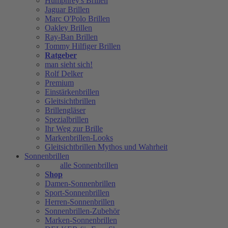
Humphrey's Brillen
Jaguar Brillen
Marc O'Polo Brillen
Oakley Brillen
Ray-Ban Brillen
Tommy Hilfiger Brillen
Ratgeber
man sieht sich!
Rolf Delker
Premium
Einstärkenbrillen
Gleitsichtbrillen
Brillengläser
Spezialbrillen
Ihr Weg zur Brille
Markenbrillen-Looks
Gleitsichtbrillen Mythos und Wahrheit
Sonnenbrillen
alle Sonnenbrillen
Shop
Damen-Sonnenbrillen
Sport-Sonnenbrillen
Herren-Sonnenbrillen
Sonnenbrillen-Zubehör
Marken-Sonnenbrillen