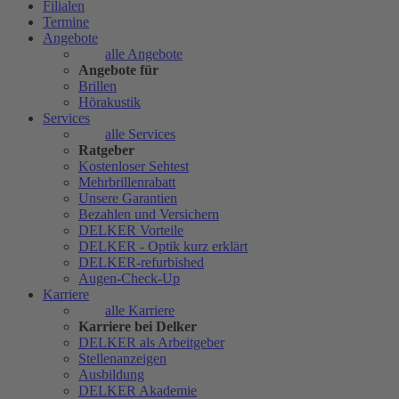
Filialen
Termine
Angebote
alle Angebote
Angebote für
Brillen
Hörakustik
Services
alle Services
Ratgeber
Kostenloser Sehtest
Mehrbrillenrabatt
Unsere Garantien
Bezahlen und Versichern
DELKER Vorteile
DELKER - Optik kurz erklärt
DELKER-refurbished
Augen-Check-Up
Karriere
alle Karriere
Karriere bei Delker
DELKER als Arbeitgeber
Stellenanzeigen
Ausbildung
DELKER Akademie