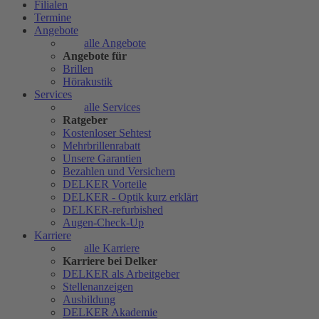
Filialen
Termine
Angebote
alle Angebote
Angebote für
Brillen
Hörakustik
Services
alle Services
Ratgeber
Kostenloser Sehtest
Mehrbrillenrabatt
Unsere Garantien
Bezahlen und Versichern
DELKER Vorteile
DELKER - Optik kurz erklärt
DELKER-refurbished
Augen-Check-Up
Karriere
alle Karriere
Karriere bei Delker
DELKER als Arbeitgeber
Stellenanzeigen
Ausbildung
DELKER Akademie