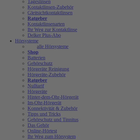
Tageslinsen
Kontaktlinsen-Zubehör
Gleitsichtkontaktlinsen
Ratgeber
Kontaktlinsenarten
Ihr Weg zur Kontaktlinse
Delker Plus-Abo
Hörsysteme
alle Hörsysteme
Shop
Batterien
Gehörschutz
Hörgeräte Reinigung
Hörgeräte-Zubehör
Ratgeber
Nulltarif
Hörgeräte
Hinter-dem-Ohr-Hörgerät
Im-Ohr-Hörgerät
Konnektivität & Zubehör
Tipps und Tricks
Gehörschutz und Tinnitus
Das Gehör
Online-Hörtest
Ihr Weg zum Hörsystem