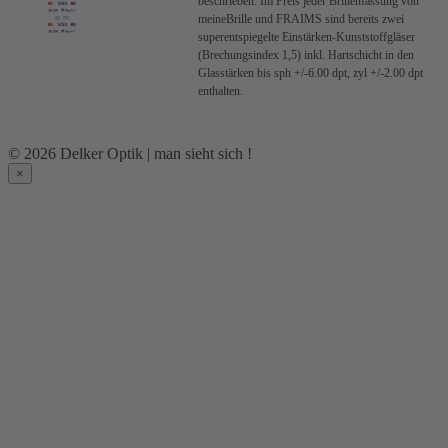
beschrieben.
Im Preis jeder Brillenfassung von
meineBrille und FRAIMS sind bereits zwei
superentspiegelte Einstärken-Kunststoffgläser
(Brechungsindex 1,5) inkl. Hartschicht in den
Glasstärken bis sph +/-6.00 dpt, zyl +/-2.00 dpt
enthalten.
© 2026 Delker Optik | man sieht sich !
×