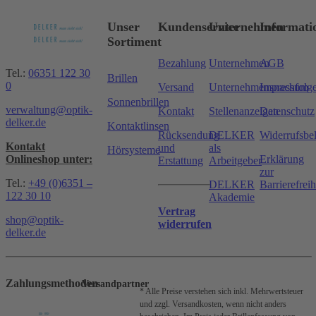
Unser
Kundenservice
Unternehmen
Informati
Sortiment
Bezahlung
Unternehmen
AGB
Tel.:
06351 122 30
Brillen
0
Versand
Unternehmensnachfolg
Impressum
Sonnenbrillen
verwaltung@optik-
Kontakt
Stellenanzeigen
Datenschutz
delker.de
Kontaktlinsen
Rücksendung
DELKER
Widerrufsbe
Kontakt
und
als
Hörsysteme
Onlineshop unter:
Erklärung
Erstattung
Arbeitgeber
zur
Tel.:
+49 (0)6351 –
DELKER
Barrierefreih
122 30 10
Akademie
Vertrag
shop@optik-
widerrufen
delker.de
Zahlungsmethoden
Versandpartner
* Alle Preise verstehen sich inkl. Mehrwertsteuer
und zzgl. Versandkosten, wenn nicht anders