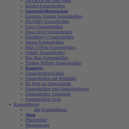
DELKER für Fans Shop
Kinder-Sonnenbrillen
Sonnenbrillenmarken
Emporio Armani Sonnenbrillen
FRAIMS Sonnenbrillen
Gucci Sonnenbrillen
Hugo Boss Sonnenbrillen
Humphrey's Sonnenbrillen
Jaguar Sonnenbrillen
Marc O'Polo Sonnenbrillen
Oakley Sonnenbrillen
Ray-Ban Sonnenbrillen
Tommy Hilfiger Sonnenbrillen
Ratgeber
Sonnenbrillen-Gläser
Sonnenbrillen mit Sehstärke
Ihr Weg zur Sonnenbrille
Sonnenbrillen mit Gleitsichtgläsern
Sonnenbrillen Allgemein
Sonnenbrillen Style
Kontaktlinsen
alle Kontaktlinsen
Shop
Pflegemittel
Monatslinsen