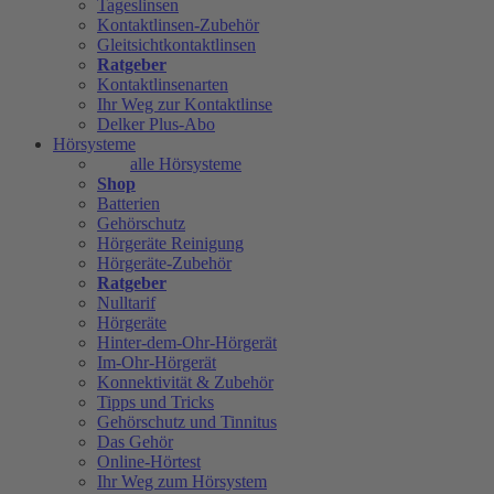
Tageslinsen
Kontaktlinsen-Zubehör
Gleitsichtkontaktlinsen
Ratgeber
Kontaktlinsenarten
Ihr Weg zur Kontaktlinse
Delker Plus-Abo
Hörsysteme
alle Hörsysteme
Shop
Batterien
Gehörschutz
Hörgeräte Reinigung
Hörgeräte-Zubehör
Ratgeber
Nulltarif
Hörgeräte
Hinter-dem-Ohr-Hörgerät
Im-Ohr-Hörgerät
Konnektivität & Zubehör
Tipps und Tricks
Gehörschutz und Tinnitus
Das Gehör
Online-Hörtest
Ihr Weg zum Hörsystem