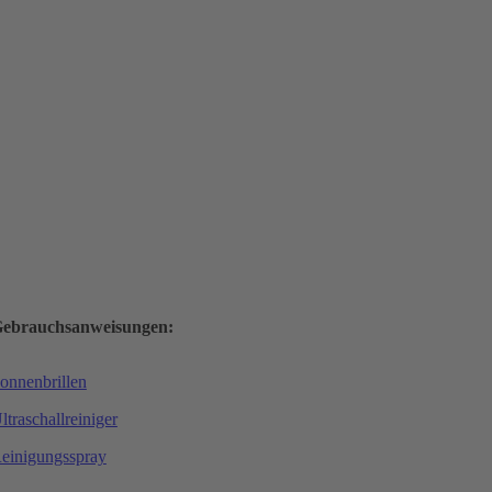
ebrauchsanweisungen:
onnenbrillen
ltraschallreiniger
einigungsspray