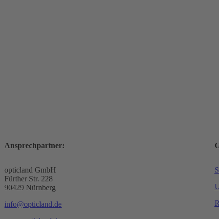
Ansprechpartner:
G
opticland GmbH
S
Fürther Str. 228
U
90429 Nürnberg
R
info@opticland.de