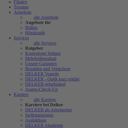
Filialen
Termine
Angebote
alle Angebote
Angebote für
Brillen
Hörakustik
Services
alle Services
Ratgeber
Kostenloser Sehtest
Mehrbrillenrabatt
Unsere Garantien
Bezahlen und Versichern
DELKER Vorteile
DELKER - Optik kurz erklärt
DELKER-refurbished
Augen-Check-Up
Karriere
alle Karriere
Karriere bei Delker
DELKER als Arbeitgeber
Stellenanzeigen
Ausbildung
DELKER Akademie