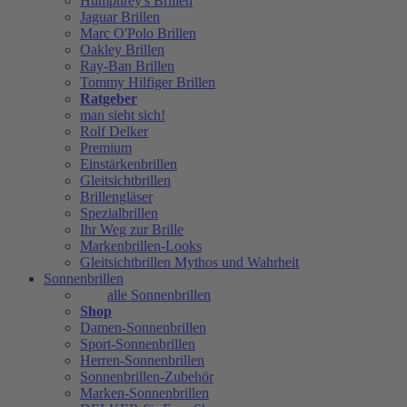
Humphrey's Brillen
Jaguar Brillen
Marc O'Polo Brillen
Oakley Brillen
Ray-Ban Brillen
Tommy Hilfiger Brillen
Ratgeber
man sieht sich!
Rolf Delker
Premium
Einstärkenbrillen
Gleitsichtbrillen
Brillengläser
Spezialbrillen
Ihr Weg zur Brille
Markenbrillen-Looks
Gleitsichtbrillen Mythos und Wahrheit
Sonnenbrillen
alle Sonnenbrillen
Shop
Damen-Sonnenbrillen
Sport-Sonnenbrillen
Herren-Sonnenbrillen
Sonnenbrillen-Zubehör
Marken-Sonnenbrillen