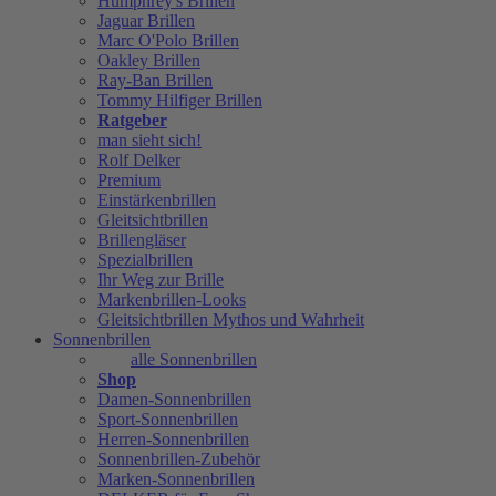
Humphrey's Brillen
Jaguar Brillen
Marc O'Polo Brillen
Oakley Brillen
Ray-Ban Brillen
Tommy Hilfiger Brillen
Ratgeber
man sieht sich!
Rolf Delker
Premium
Einstärkenbrillen
Gleitsichtbrillen
Brillengläser
Spezialbrillen
Ihr Weg zur Brille
Markenbrillen-Looks
Gleitsichtbrillen Mythos und Wahrheit
Sonnenbrillen
alle Sonnenbrillen
Shop
Damen-Sonnenbrillen
Sport-Sonnenbrillen
Herren-Sonnenbrillen
Sonnenbrillen-Zubehör
Marken-Sonnenbrillen