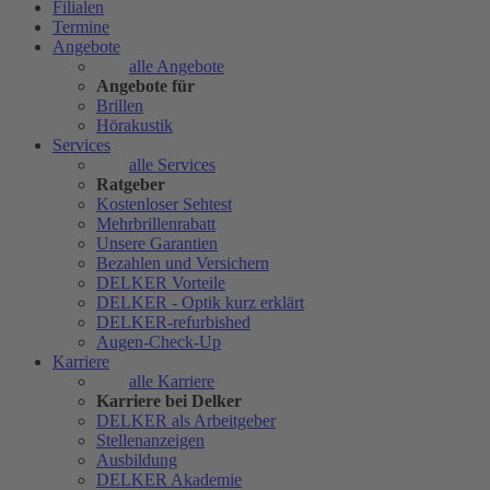
Filialen
Termine
Angebote
alle Angebote
Angebote für
Brillen
Hörakustik
Services
alle Services
Ratgeber
Kostenloser Sehtest
Mehrbrillenrabatt
Unsere Garantien
Bezahlen und Versichern
DELKER Vorteile
DELKER - Optik kurz erklärt
DELKER-refurbished
Augen-Check-Up
Karriere
alle Karriere
Karriere bei Delker
DELKER als Arbeitgeber
Stellenanzeigen
Ausbildung
DELKER Akademie