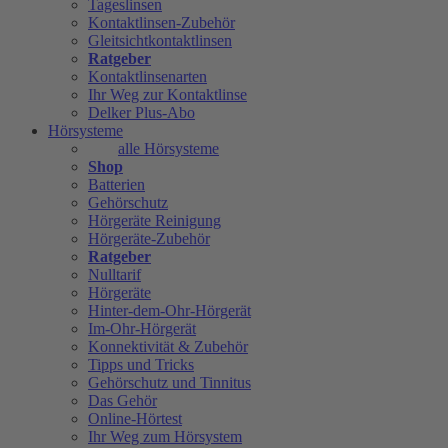
Tageslinsen
Kontaktlinsen-Zubehör
Gleitsichtkontaktlinsen
Ratgeber
Kontaktlinsenarten
Ihr Weg zur Kontaktlinse
Delker Plus-Abo
Hörsysteme
alle Hörsysteme
Shop
Batterien
Gehörschutz
Hörgeräte Reinigung
Hörgeräte-Zubehör
Ratgeber
Nulltarif
Hörgeräte
Hinter-dem-Ohr-Hörgerät
Im-Ohr-Hörgerät
Konnektivität & Zubehör
Tipps und Tricks
Gehörschutz und Tinnitus
Das Gehör
Online-Hörtest
Ihr Weg zum Hörsystem