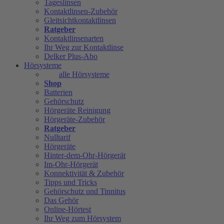
Tageslinsen
Kontaktlinsen-Zubehör
Gleitsichtkontaktlinsen
Ratgeber
Kontaktlinsenarten
Ihr Weg zur Kontaktlinse
Delker Plus-Abo
Hörsysteme
alle Hörsysteme
Shop
Batterien
Gehörschutz
Hörgeräte Reinigung
Hörgeräte-Zubehör
Ratgeber
Nulltarif
Hörgeräte
Hinter-dem-Ohr-Hörgerät
Im-Ohr-Hörgerät
Konnektivität & Zubehör
Tipps und Tricks
Gehörschutz und Tinnitus
Das Gehör
Online-Hörtest
Ihr Weg zum Hörsystem