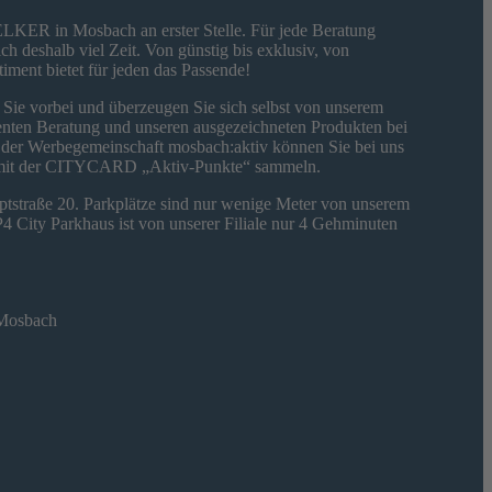
KER in Mosbach an erster Stelle. Für jede Beratung
h deshalb viel Zeit. Von günstig bis exklusiv, von
iment bietet für jeden das Passende!
ie vorbei und überzeugen Sie sich selbst von unserem
tenten Beratung und unseren ausgezeichneten Produkten bei
er Werbegemeinschaft mosbach:aktiv können Sie bei uns
it der CITYCARD „Aktiv-Punkte“ sammeln.
auptstraße 20. Parkplätze sind nur wenige Meter von unserem
 City Parkhaus ist von unserer Filiale nur 4 Gehminuten
 Mosbach