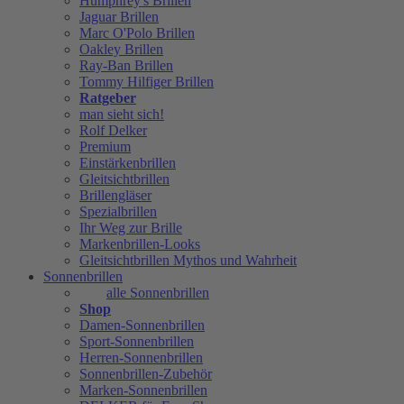
Humphrey's Brillen
Jaguar Brillen
Marc O'Polo Brillen
Oakley Brillen
Ray-Ban Brillen
Tommy Hilfiger Brillen
Ratgeber
man sieht sich!
Rolf Delker
Premium
Einstärkenbrillen
Gleitsichtbrillen
Brillengläser
Spezialbrillen
Ihr Weg zur Brille
Markenbrillen-Looks
Gleitsichtbrillen Mythos und Wahrheit
Sonnenbrillen
alle Sonnenbrillen
Shop
Damen-Sonnenbrillen
Sport-Sonnenbrillen
Herren-Sonnenbrillen
Sonnenbrillen-Zubehör
Marken-Sonnenbrillen