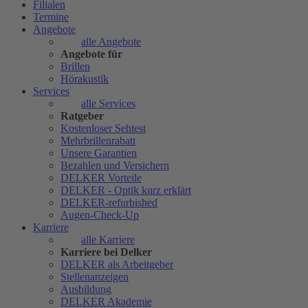
Filialen
Termine
Angebote
alle Angebote
Angebote für
Brillen
Hörakustik
Services
alle Services
Ratgeber
Kostenloser Sehtest
Mehrbrillenrabatt
Unsere Garantien
Bezahlen und Versichern
DELKER Vorteile
DELKER - Optik kurz erklärt
DELKER-refurbished
Augen-Check-Up
Karriere
alle Karriere
Karriere bei Delker
DELKER als Arbeitgeber
Stellenanzeigen
Ausbildung
DELKER Akademie