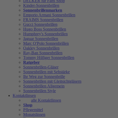
DELKER für Fans Shop
Kinder-Sonnenbrillen
Sonnenbrillenmarken
Emporio Armani Sonnenbrillen
FRAIMS Sonnenbrillen
Gucci Sonnenbrillen
Hugo Boss Sonnenbrillen
Humphrey's Sonnenbrillen
Jaguar Sonnenbrillen
Marc O'Polo Sonnenbrillen
Oakley Sonnenbrillen
Ray-Ban Sonnenbrillen
Tommy Hilfiger Sonnenbrillen
Ratgeber
Sonnenbrillen-Gläser
Sonnenbrillen mit Sehstärke
Ihr Weg zur Sonnenbrille
Sonnenbrillen mit Gleitsichtgläsern
Sonnenbrillen Allgemein
Sonnenbrillen Style
Kontaktlinsen
alle Kontaktlinsen
Shop
Pflegemittel
Monatslinsen