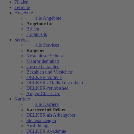
Filialen
Termine
Angebote
alle Angebote
Angebote für
Brillen
Hörakustik
Services
alle Services
Ratgeber
Kostenloser Sehtest
Mehrbrillenrabatt
Unsere Garantien
Bezahlen und Versichern
DELKER Vorteile
DELKER - Optik kurz erklärt
DELKER-refurbished
Augen-Check-Up
Karriere
alle Karriere
Karriere bei Delker
DELKER als Arbeitgeber
Stellenanzeigen
Ausbildung
DELKER Akademie