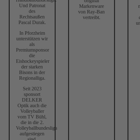
original
Und Patronat
Markenware
des
von Ray-Ban
Rechtsaußen
vertreibt.
Pascal Durak.
u
In Pforzheim
unterstützen wir
als
Premiumsponsor
die
Eishockeyspieler
der starken
Bisons in der
Regionalliga.
Seit 2023
sponsort
DELKER
Optik auch die
Volleyballer
vom TV Bühl,
die in die 2.
Volleyballbundesliga
aufgestiegen
sind.