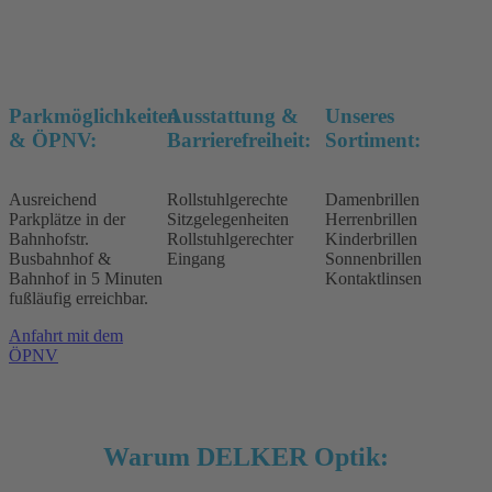
Parkmöglichkeiten
Ausstattung &
Unseres
& ÖPNV:
Barrierefreiheit:
Sortiment:
Ausreichend
Rollstuhlgerechte
Damenbrillen
Parkplätze in der
Sitzgelegenheiten
Herrenbrillen
Bahnhofstr.
Rollstuhlgerechter
Kinderbrillen
Busbahnhof &
Eingang
Sonnenbrillen
Bahnhof in 5 Minuten
Kontaktlinsen
fußläufig erreichbar.
Anfahrt mit dem
ÖPNV
Warum DELKER Optik: