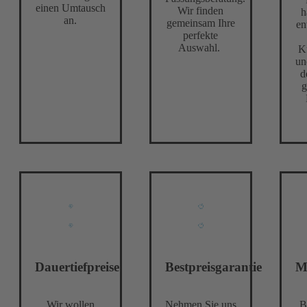
einen Umtausch
Wir finden
h
an.
gemeinsam Ihre
en
perfekte
Auswahl.
K
un
d
g
Dauertiefpreise
Bestpreisgarantie
M
Wir wollen
Nehmen Sie uns
B