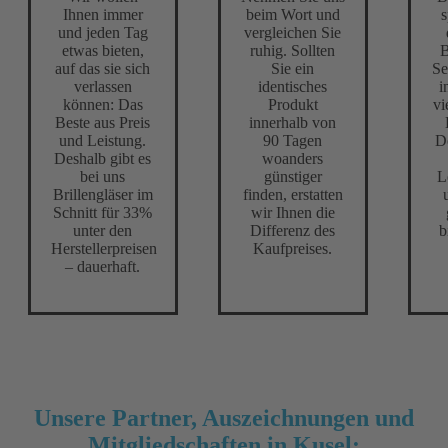
Ihnen immer
beim Wort und
s
und jeden Tag
vergleichen Sie
etwas bieten,
ruhig. Sollten
B
auf das sie sich
Sie ein
Se
verlassen
identisches
i
können: Das
Produkt
vi
Beste aus Preis
innerhalb von
und Leistung.
90 Tagen
D
Deshalb gibt es
woanders
bei uns
günstiger
L
Brillengläser im
finden, erstatten
Schnitt für 33%
wir Ihnen die
unter den
Differenz des
b
Herstellerpreisen
Kaufpreises.
– dauerhaft.
Unsere Partner, Auszeichnungen und
Mitgliedschaften in Kusel: