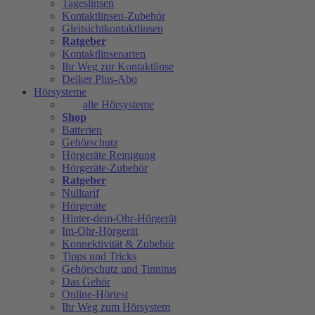
Tageslinsen
Kontaktlinsen-Zubehör
Gleitsichtkontaktlinsen
Ratgeber
Kontaktlinsenarten
Ihr Weg zur Kontaktlinse
Delker Plus-Abo
Hörsysteme
alle Hörsysteme
Shop
Batterien
Gehörschutz
Hörgeräte Reinigung
Hörgeräte-Zubehör
Ratgeber
Nulltarif
Hörgeräte
Hinter-dem-Ohr-Hörgerät
Im-Ohr-Hörgerät
Konnektivität & Zubehör
Tipps und Tricks
Gehörschutz und Tinnitus
Das Gehör
Online-Hörtest
Ihr Weg zum Hörsystem