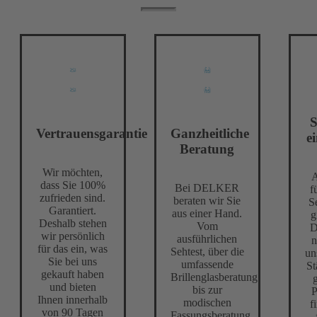
S
Vertrauensgarantie
Ganzheitliche
e
Beratung
Wir möchten,
A
dass Sie 100%
Bei DELKER
f
zufrieden sind.
beraten wir Sie
S
Garantiert.
aus einer Hand.
g
Deshalb stehen
Vom
wir persönlich
ausführlichen
n
für das ein, was
Sehtest, über die
un
Sie bei uns
umfassende
St
gekauft haben
Brillenglasberatung
und bieten
bis zur
P
Ihnen innerhalb
modischen
f
von 90 Tagen
Fassungsberatung.