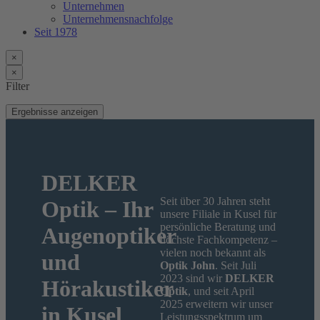
Unternehmen
Unternehmensnachfolge
Seit 1978
×
×
Filter
Ergebnisse anzeigen
DELKER
Seit über 30 Jahren steht
Optik – Ihr
unsere Filiale in Kusel für
persönliche Beratung und
Augenoptiker
höchste Fachkompetenz –
vielen noch bekannt als
und
Optik John
. Seit Juli
2023 sind wir
DELKER
Hörakustiker
Optik
, und seit April
2025 erweitern wir unser
in Kusel
Leistungsspektrum um