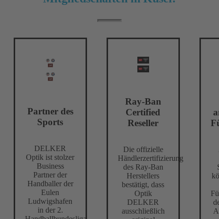
Ray-Ban
Partner des
Certified
a
Sports
Reseller
Fü
DELKER
Die offizielle
Optik ist stolzer
Händlerzertifizierung
Business
des Ray-Ban
Partner der
Herstellers
kö
Handballer der
bestätigt, dass
Eulen
Optik
Fü
Ludwigshafen
DELKER
d
in der 2.
ausschließlich
A
Handballbundesliga.