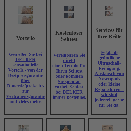
Services für
Kostenloser
Ihre Brille
Vorteile
Sehtest
Egal, ob
Genießen Sie bei
Vereinbaren Sie
gründliche
DELKER
direkt
Ultraschall-
sensationielle
einen Termin für
Reinigung,
Vorteile - von der
Ihren Sehtest
Austausch von
Bestpreisgarantie
oder kommen
Nasenpads
über
Sie spontan
oder kleine
Dauertiefpreise bis
vorbei. Sehtest
Reparaturen –
zur
bei DELKER
wir sind
Vertrauensgarantie
immer kostenlos.
jederzeit gerne
und vieles mehr.
für Sie da.